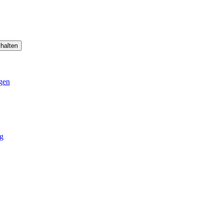
halten
gen
g