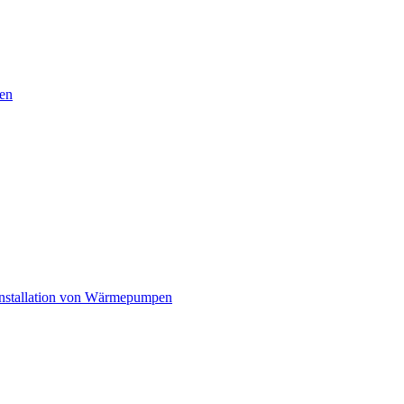
en
nstallation von Wärmepumpen