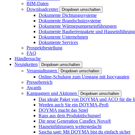
BIM-Daten
Downloadcenter
Dropdown umschalten
Dokumente Dichtungssysteme
Dokumente Brandschutzsysteme
Dokumente Wärmepumpeneinführungen
Dokumente Bauherrenpakete und Hauseinführung
Dokumente Unternehmen
Dokumente Services
Prospektbestellung
FAQ
Händlersuche
Neuigkeiten
Dropdown umschalten
Veranstaltungen
Dropdown umschalten
Online-Schulung zum Umgang mit Isocyanaten
Pressebereich
Awards
Kampagnen und Aktionen
Dropdown umschalten
Das ideale Paket von DOYMA und ACO für die I
Werden auch Sie ein DOYMA-Profi
DOYMA macht das Spiel
Raus aus dem Produktdschungel
Die neue Generation Curaflex Nova®
Hauseinführungen weitergedacht
Sascha sagt: Mit DOYMA bist du einfach sicher