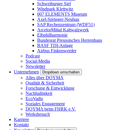
Schweiburger Siel
Windpark Klettwitz
007 ELEMENTS Museum
Axel-Springer-Neubau
SAP Rechenzentrum (WDF51)
ArcelorMittal Kaltwalzwerk
Elbphilharmonie
Bundesrat Preussisches Herrenhaus
BASF TDI-Anlage
Airbus Finkenwerder
Podcast
Social-Media
Newsletter
Unternehmen
Dropdown umschalten
Alles über DOYMA
Qualität & Sicherheit
Forschung & Entwicklung
Nachhaltigkeit
EcoVadis
Soziales Engagement
DOYMA beim FHRK e.V.
Werksbesuch
Karriere
Kontakt