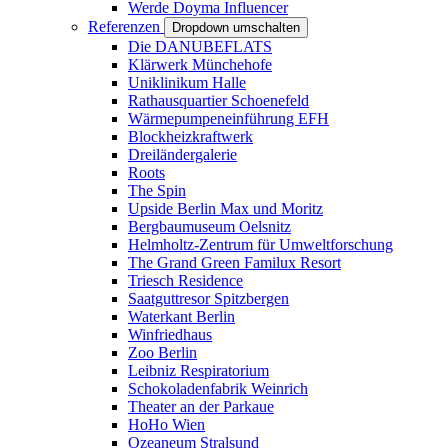
Werde Doyma Influencer
Referenzen
Dropdown umschalten
Die DANUBEFLATS
Klärwerk Münchehofe
Uniklinikum Halle
Rathausquartier Schoenefeld
Wärmepumpeneinführung EFH
Blockheizkraftwerk
Dreiländergalerie
Roots
The Spin
Upside Berlin Max und Moritz
Bergbaumuseum Oelsnitz
Helmholtz-Zentrum für Umweltforschung
The Grand Green Familux Resort
Triesch Residence
Saatguttresor Spitzbergen
Waterkant Berlin
Winfriedhaus
Zoo Berlin
Leibniz Respiratorium
Schokoladenfabrik Weinrich
Theater an der Parkaue
HoHo Wien
Ozeaneum Stralsund