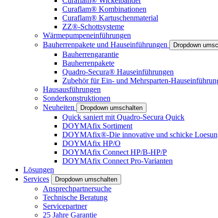
Curaflam® Wickelbänder
Curaflam® Kombinationen
Curaflam® Kartuschenmaterial
ZZ®-Schottsysteme
Wärmepumpeneinführungen
Bauherrenpakete und Hauseinführungen
Dropdown umsc
Bauherrengarantie
Bauherrenpakete
Quadro-Secura® Hauseinführungen
Zubehör für Ein- und Mehrsparten-Hauseinführun
Hausausführungen
Sonderkonstruktionen
Neuheiten
Dropdown umschalten
Quick saniert mit Quadro-Secura Quick
DOYMAfix Sortiment
DOYMAfix®-Die innovative und schicke Loesun
DOYMAfix HP/O
DOYMAfix Connect HP/B-HP/P
DOYMAfix Connect Pro-Varianten
Lösungen
Services
Dropdown umschalten
Ansprechpartnersuche
Technische Beratung
Servicepartner
25 Jahre Garantie