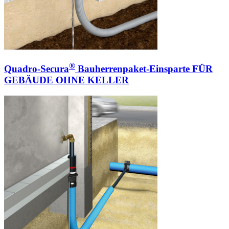
®
Quadro-Secura
Bauherrenpaket-Einsparte FÜR
GEBÄUDE OHNE KELLER