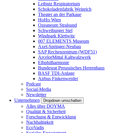
Leibniz Respiratorium
Schokoladenfabrik Weinrich
Theater an der Parkaue
HoHo Wien
Ozeaneum Stralsund
Schweiburger Siel
Windpark Klettwitz
007 ELEMENTS Museum
Axel-Springer-Neubau
SAP Rechenzentrum (WDF51)
ArcelorMittal Kaltwalzwerk
Elbphilharmonie
Bundesrat Preussisches Herrenhaus
BASF TDI-Anlage
Airbus Finkenwerder
Podcast
Social-Media
Newsletter
Unternehmen
Dropdown umschalten
Alles über DOYMA
Qualität & Sicherheit
Forschung & Entwicklung
Nachhaltigkeit
EcoVadis
Soziales Engagement