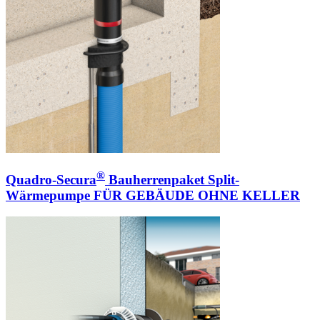
®
Quadro-Secura
Bauherrenpaket Split-
Wärmepumpe FÜR GEBÄUDE OHNE KELLER