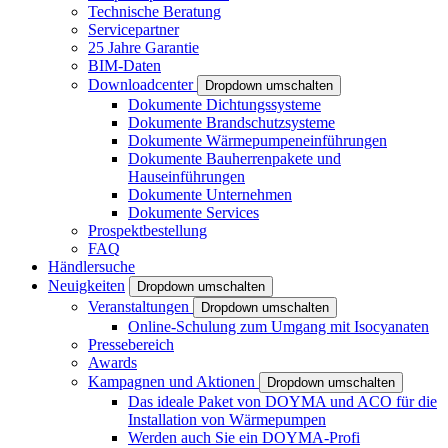
Technische Beratung
Servicepartner
25 Jahre Garantie
BIM-Daten
Downloadcenter
Dropdown umschalten
Dokumente Dichtungssysteme
Dokumente Brandschutzsysteme
Dokumente Wärmepumpeneinführungen
Dokumente Bauherrenpakete und
Hauseinführungen
Dokumente Unternehmen
Dokumente Services
Prospektbestellung
FAQ
Händlersuche
Neuigkeiten
Dropdown umschalten
Veranstaltungen
Dropdown umschalten
Online-Schulung zum Umgang mit Isocyanaten
Pressebereich
Awards
Kampagnen und Aktionen
Dropdown umschalten
Das ideale Paket von DOYMA und ACO für die
Installation von Wärmepumpen
Werden auch Sie ein DOYMA-Profi