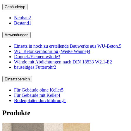
Gebäudetyp
Neubau
2
Bestand
1
Anwendungen
Einsatz in noch zu erstellende Bauwerke aus WU-Beton.
5
WU-Betonkernbohrung (Weiße Wanne)
4
Doppel-/Elementwände
3
Wände mit Abdichtungen nach DIN 18533 W2.1-E
2
bauseitiges Futterrohr
2
Einsatzbereich
Für Gebäude ohne Keller
5
Für Gebäude mit Keller
4
Bodenplattendurchführung
1
Produkte