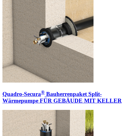
®
Quadro-Secura
Bauherrenpaket Split-
Wärmepumpe FÜR GEBÄUDE MIT KELLER