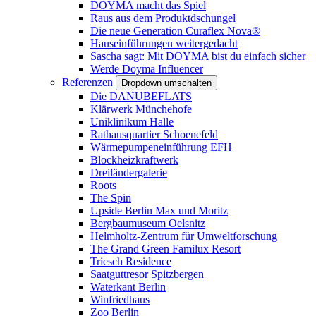
DOYMA macht das Spiel
Raus aus dem Produktdschungel
Die neue Generation Curaflex Nova®
Hauseinführungen weitergedacht
Sascha sagt: Mit DOYMA bist du einfach sicher
Werde Doyma Influencer
Referenzen
Dropdown umschalten
Die DANUBEFLATS
Klärwerk Münchehofe
Uniklinikum Halle
Rathausquartier Schoenefeld
Wärmepumpeneinführung EFH
Blockheizkraftwerk
Dreiländergalerie
Roots
The Spin
Upside Berlin Max und Moritz
Bergbaumuseum Oelsnitz
Helmholtz-Zentrum für Umweltforschung
The Grand Green Familux Resort
Triesch Residence
Saatguttresor Spitzbergen
Waterkant Berlin
Winfriedhaus
Zoo Berlin