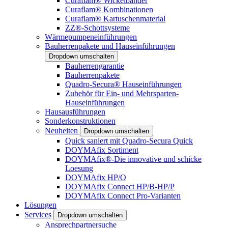
Curaflam® Wickelbänder
Curaflam® Kombinationen
Curaflam® Kartuschenmaterial
ZZ®-Schottsysteme
Wärmepumpeneinführungen
Bauherrenpakete und Hauseinführungen
Dropdown umschalten
Bauherrengarantie
Bauherrenpakete
Quadro-Secura® Hauseinführungen
Zubehör für Ein- und Mehrsparten-
Hauseinführungen
Hausausführungen
Sonderkonstruktionen
Neuheiten
Dropdown umschalten
Quick saniert mit Quadro-Secura Quick
DOYMAfix Sortiment
DOYMAfix®-Die innovative und schicke
Loesung
DOYMAfix HP/O
DOYMAfix Connect HP/B-HP/P
DOYMAfix Connect Pro-Varianten
Lösungen
Services
Dropdown umschalten
Ansprechpartnersuche