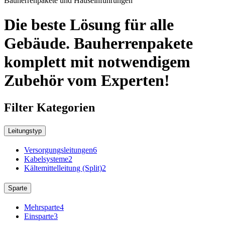
Bauherrenpakete und Hauseinführungen
Die beste Lösung für alle
Gebäude. Bauherrenpakete
komplett mit notwendigem
Zubehör vom Experten!
Filter Kategorien
Leitungstyp
Versorgungsleitungen
6
Kabelsysteme
2
Kältemittelleitung (Split)
2
Sparte
Mehrsparte
4
Einsparte
3