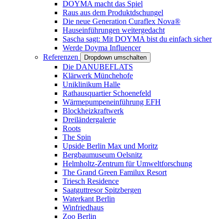
DOYMA macht das Spiel
Raus aus dem Produktdschungel
Die neue Generation Curaflex Nova®
Hauseinführungen weitergedacht
Sascha sagt: Mit DOYMA bist du einfach sicher
Werde Doyma Influencer
Referenzen
Dropdown umschalten
Die DANUBEFLATS
Klärwerk Münchehofe
Uniklinikum Halle
Rathausquartier Schoenefeld
Wärmepumpeneinführung EFH
Blockheizkraftwerk
Dreiländergalerie
Roots
The Spin
Upside Berlin Max und Moritz
Bergbaumuseum Oelsnitz
Helmholtz-Zentrum für Umweltforschung
The Grand Green Familux Resort
Triesch Residence
Saatguttresor Spitzbergen
Waterkant Berlin
Winfriedhaus
Zoo Berlin