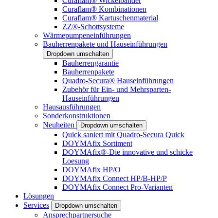
Curaflam® Wickelbänder
Curaflam® Kombinationen
Curaflam® Kartuschenmaterial
ZZ®-Schottsysteme
Wärmepumpeneinführungen
Bauherrenpakete und Hauseinführungen
Dropdown umschalten
Bauherrengarantie
Bauherrenpakete
Quadro-Secura® Hauseinführungen
Zubehör für Ein- und Mehrsparten-
Hauseinführungen
Hausausführungen
Sonderkonstruktionen
Neuheiten
Dropdown umschalten
Quick saniert mit Quadro-Secura Quick
DOYMAfix Sortiment
DOYMAfix®-Die innovative und schicke
Loesung
DOYMAfix HP/O
DOYMAfix Connect HP/B-HP/P
DOYMAfix Connect Pro-Varianten
Lösungen
Services
Dropdown umschalten
Ansprechpartnersuche