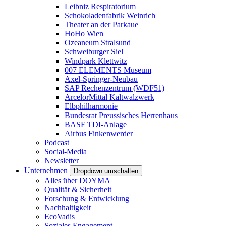
Leibniz Respiratorium
Schokoladenfabrik Weinrich
Theater an der Parkaue
HoHo Wien
Ozeaneum Stralsund
Schweiburger Siel
Windpark Klettwitz
007 ELEMENTS Museum
Axel-Springer-Neubau
SAP Rechenzentrum (WDF51)
ArcelorMittal Kaltwalzwerk
Elbphilharmonie
Bundesrat Preussisches Herrenhaus
BASF TDI-Anlage
Airbus Finkenwerder
Podcast
Social-Media
Newsletter
Unternehmen
Dropdown umschalten
Alles über DOYMA
Qualität & Sicherheit
Forschung & Entwicklung
Nachhaltigkeit
EcoVadis
Soziales Engagement