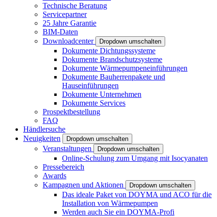
Technische Beratung
Servicepartner
25 Jahre Garantie
BIM-Daten
Downloadcenter
Dropdown umschalten
Dokumente Dichtungssysteme
Dokumente Brandschutzsysteme
Dokumente Wärmepumpeneinführungen
Dokumente Bauherrenpakete und
Hauseinführungen
Dokumente Unternehmen
Dokumente Services
Prospektbestellung
FAQ
Händlersuche
Neuigkeiten
Dropdown umschalten
Veranstaltungen
Dropdown umschalten
Online-Schulung zum Umgang mit Isocyanaten
Pressebereich
Awards
Kampagnen und Aktionen
Dropdown umschalten
Das ideale Paket von DOYMA und ACO für die
Installation von Wärmepumpen
Werden auch Sie ein DOYMA-Profi