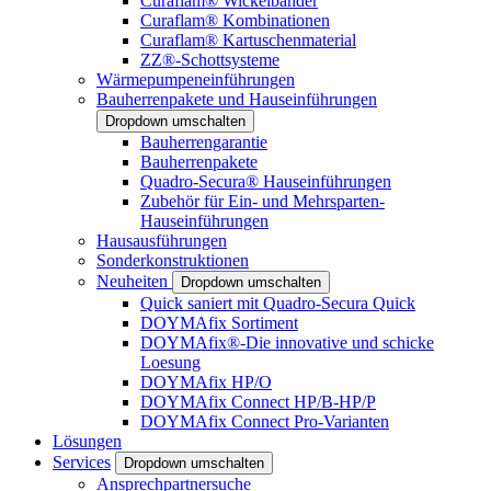
Curaflam® Wickelbänder
Curaflam® Kombinationen
Curaflam® Kartuschenmaterial
ZZ®-Schottsysteme
Wärmepumpeneinführungen
Bauherrenpakete und Hauseinführungen
Dropdown umschalten
Bauherrengarantie
Bauherrenpakete
Quadro-Secura® Hauseinführungen
Zubehör für Ein- und Mehrsparten-
Hauseinführungen
Hausausführungen
Sonderkonstruktionen
Neuheiten
Dropdown umschalten
Quick saniert mit Quadro-Secura Quick
DOYMAfix Sortiment
DOYMAfix®-Die innovative und schicke
Loesung
DOYMAfix HP/O
DOYMAfix Connect HP/B-HP/P
DOYMAfix Connect Pro-Varianten
Lösungen
Services
Dropdown umschalten
Ansprechpartnersuche