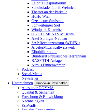
Leibniz Respiratorium
Schokoladenfabrik Weinrich
Theater an der Parkaue
HoHo Wien
Ozeaneum Stralsund
Schweiburger Siel
Windpark Klettwitz
007 ELEMENTS Museum
Axel-Springer-Neubau
SAP Rechenzentrum (WDF51)
ArcelorMittal Kaltwalzwerk
Elbphilharmonie
Bundesrat Preussisches Herrenhaus
BASF TDI-Anlage
Airbus Finkenwerder
Podcast
Social-Media
Newsletter
Unternehmen
Dropdown umschalten
Alles über DOYMA
Qualität & Sicherheit
Forschung & Entwicklung
Nachhaltigkeit
EcoVadis
Soziales Engagement