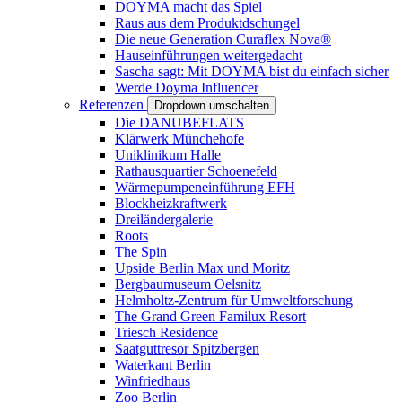
DOYMA macht das Spiel
Raus aus dem Produktdschungel
Die neue Generation Curaflex Nova®
Hauseinführungen weitergedacht
Sascha sagt: Mit DOYMA bist du einfach sicher
Werde Doyma Influencer
Referenzen
Dropdown umschalten
Die DANUBEFLATS
Klärwerk Münchehofe
Uniklinikum Halle
Rathausquartier Schoenefeld
Wärmepumpeneinführung EFH
Blockheizkraftwerk
Dreiländergalerie
Roots
The Spin
Upside Berlin Max und Moritz
Bergbaumuseum Oelsnitz
Helmholtz-Zentrum für Umweltforschung
The Grand Green Familux Resort
Triesch Residence
Saatguttresor Spitzbergen
Waterkant Berlin
Winfriedhaus
Zoo Berlin