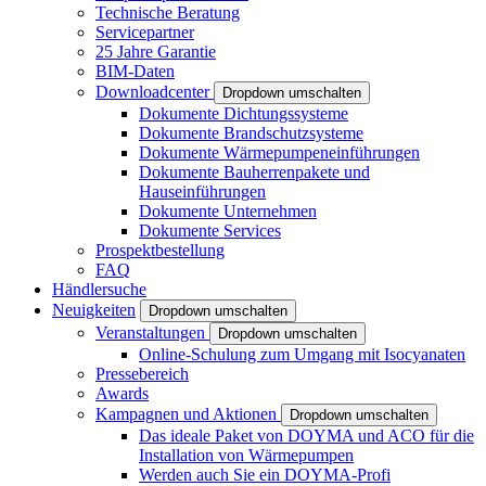
Technische Beratung
Servicepartner
25 Jahre Garantie
BIM-Daten
Downloadcenter
Dropdown umschalten
Dokumente Dichtungssysteme
Dokumente Brandschutzsysteme
Dokumente Wärmepumpeneinführungen
Dokumente Bauherrenpakete und
Hauseinführungen
Dokumente Unternehmen
Dokumente Services
Prospektbestellung
FAQ
Händlersuche
Neuigkeiten
Dropdown umschalten
Veranstaltungen
Dropdown umschalten
Online-Schulung zum Umgang mit Isocyanaten
Pressebereich
Awards
Kampagnen und Aktionen
Dropdown umschalten
Das ideale Paket von DOYMA und ACO für die
Installation von Wärmepumpen
Werden auch Sie ein DOYMA-Profi