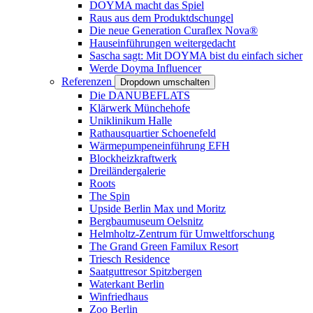
DOYMA macht das Spiel
Raus aus dem Produktdschungel
Die neue Generation Curaflex Nova®
Hauseinführungen weitergedacht
Sascha sagt: Mit DOYMA bist du einfach sicher
Werde Doyma Influencer
Referenzen
Dropdown umschalten
Die DANUBEFLATS
Klärwerk Münchehofe
Uniklinikum Halle
Rathausquartier Schoenefeld
Wärmepumpeneinführung EFH
Blockheizkraftwerk
Dreiländergalerie
Roots
The Spin
Upside Berlin Max und Moritz
Bergbaumuseum Oelsnitz
Helmholtz-Zentrum für Umweltforschung
The Grand Green Familux Resort
Triesch Residence
Saatguttresor Spitzbergen
Waterkant Berlin
Winfriedhaus
Zoo Berlin