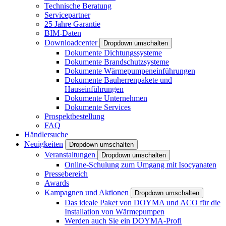
Technische Beratung
Servicepartner
25 Jahre Garantie
BIM-Daten
Downloadcenter
Dropdown umschalten
Dokumente Dichtungssysteme
Dokumente Brandschutzsysteme
Dokumente Wärmepumpeneinführungen
Dokumente Bauherrenpakete und
Hauseinführungen
Dokumente Unternehmen
Dokumente Services
Prospektbestellung
FAQ
Händlersuche
Neuigkeiten
Dropdown umschalten
Veranstaltungen
Dropdown umschalten
Online-Schulung zum Umgang mit Isocyanaten
Pressebereich
Awards
Kampagnen und Aktionen
Dropdown umschalten
Das ideale Paket von DOYMA und ACO für die
Installation von Wärmepumpen
Werden auch Sie ein DOYMA-Profi