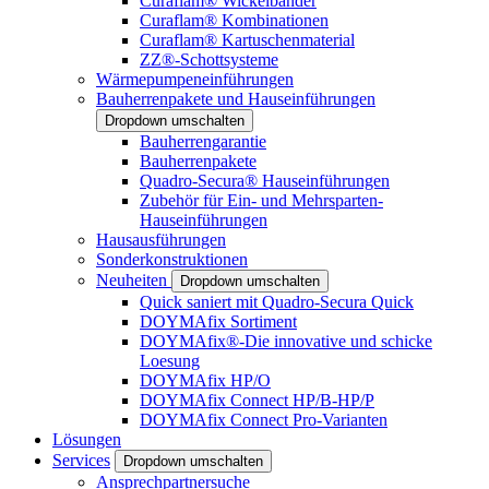
Curaflam® Wickelbänder
Curaflam® Kombinationen
Curaflam® Kartuschenmaterial
ZZ®-Schottsysteme
Wärmepumpeneinführungen
Bauherrenpakete und Hauseinführungen
Dropdown umschalten
Bauherrengarantie
Bauherrenpakete
Quadro-Secura® Hauseinführungen
Zubehör für Ein- und Mehrsparten-
Hauseinführungen
Hausausführungen
Sonderkonstruktionen
Neuheiten
Dropdown umschalten
Quick saniert mit Quadro-Secura Quick
DOYMAfix Sortiment
DOYMAfix®-Die innovative und schicke
Loesung
DOYMAfix HP/O
DOYMAfix Connect HP/B-HP/P
DOYMAfix Connect Pro-Varianten
Lösungen
Services
Dropdown umschalten
Ansprechpartnersuche