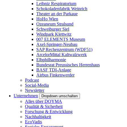
Leibniz Respiratorium
Schokoladenfabrik Weinrich
Theater an der Parkaue
HoHo Wien
Ozeaneum Stralsund
Schweiburger Siel
Windpark Klettwitz
007 ELEMENTS Museum
Axel-Springer-Neubau
SAP Rechenzentrum (WDF51)
ArcelorMittal Kaltwalzwerk
Elbphilharmonie
Bundesrat Preussisches Herrenhaus
BASF TDI-Anlage
Airbus Finkenwerder
Podcast
Social-Media
Newsletter
Unternehmen
Dropdown umschalten
Alles über DOYMA
Qualität & Sicherheit
Forschung & Entwicklung
Nachhaltigkeit
EcoVadis
Soziales Engagement