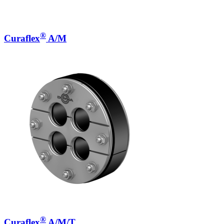
®
Curaflex
A/M
®
Curaflex
A/M/T