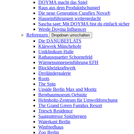
DOYMA macht das Spiel
Raus aus dem Produktdschungel
Die neue Generation Curaflex Nova®
Hauseinführungen weitergedacht
Sascha sagt: Mit DOYMA bist du einfach sicher
Werde Doyma Influencer
Referenzen
Dropdown umschalten
Die DANUBEFLATS
Klärwerk Münchehofe
Uniklinikum Halle
Rathausquartier Schoenefeld
Wärmepumpeneinführung EFH
Blockheizkraftwerk
Dreiländergalerie
Roots
The Spin
Upside Berlin Max und Moritz
Bergbaumuseum Oelsnitz
Helmholtz-Zentrum für Umweltforschung
The Grand Green Familux Resort
Triesch Residence
Saatguttresor Spitzbergen
Waterkant Berlin
Winfriedhaus
Zoo Berlin