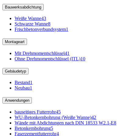
Bauwerksabdichtung
Weiße Wanne
43
Schwarze Wanne
8
Frischbetonverbundsystem
1
Montageart
Mit Drehmomentschlüssel
41
Ohne Drehmomentschlüssel (ITL)
10
Gebäudetyp
Bestand
1
Neubau
1
Anwendungen
bauseitiges Futterrohr
45
WU-Betonkernbohrung (Weiße Wanne)
42
Wände mit Abdichtungen nach DIN 18533 W2.1-E
8
Betonkernbohrung
5
Faserzementfutterrohr
4