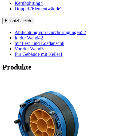
Kernbohrung
4
Doppel-/Elementwände
2
Einsatzbereich
Abdichtung von Durchdringungen
52
In der Wand
42
mit Fest- und Losflansch
8
Vor der Wand
5
Für Gebäude mit Keller
1
Produkte