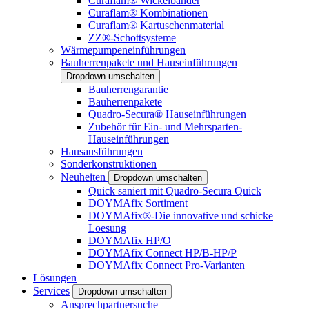
Curaflam® Wickelbänder
Curaflam® Kombinationen
Curaflam® Kartuschenmaterial
ZZ®-Schottsysteme
Wärmepumpeneinführungen
Bauherrenpakete und Hauseinführungen
Dropdown umschalten
Bauherrengarantie
Bauherrenpakete
Quadro-Secura® Hauseinführungen
Zubehör für Ein- und Mehrsparten-
Hauseinführungen
Hausausführungen
Sonderkonstruktionen
Neuheiten
Dropdown umschalten
Quick saniert mit Quadro-Secura Quick
DOYMAfix Sortiment
DOYMAfix®-Die innovative und schicke
Loesung
DOYMAfix HP/O
DOYMAfix Connect HP/B-HP/P
DOYMAfix Connect Pro-Varianten
Lösungen
Services
Dropdown umschalten
Ansprechpartnersuche