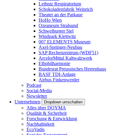
Leibniz Respiratorium
Schokoladenfabrik Weinrich
Theater an der Parkaue
HoHo Wien
Ozeaneum Stralsund
Schweiburger Siel
Windpark Klettwitz
007 ELEMENTS Museum
Axel-Springer-Neubau
SAP Rechenzentrum (WDF51)
ArcelorMittal Kaltwalzwerk
Elbphilharmonie
Bundesrat Preussisches Herrenhaus
BASF TDI-Anlage
Airbus Finkenwerder
Podcast
Social-Media
Newsletter
Unternehmen
Dropdown umschalten
Alles über DOYMA
Qualität & Sicherheit
Forschung & Entwicklung
Nachhaltigkeit
EcoVadis
Soziales Engagement