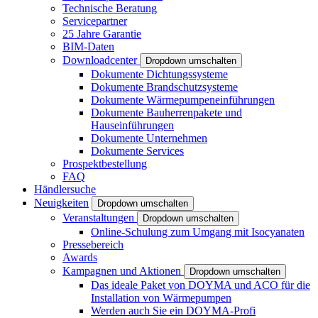
Technische Beratung
Servicepartner
25 Jahre Garantie
BIM-Daten
Downloadcenter
Dropdown umschalten
Dokumente Dichtungssysteme
Dokumente Brandschutzsysteme
Dokumente Wärmepumpeneinführungen
Dokumente Bauherrenpakete und
Hauseinführungen
Dokumente Unternehmen
Dokumente Services
Prospektbestellung
FAQ
Händlersuche
Neuigkeiten
Dropdown umschalten
Veranstaltungen
Dropdown umschalten
Online-Schulung zum Umgang mit Isocyanaten
Pressebereich
Awards
Kampagnen und Aktionen
Dropdown umschalten
Das ideale Paket von DOYMA und ACO für die
Installation von Wärmepumpen
Werden auch Sie ein DOYMA-Profi