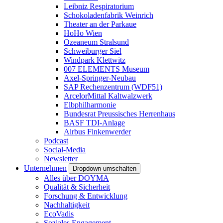
Leibniz Respiratorium
Schokoladenfabrik Weinrich
Theater an der Parkaue
HoHo Wien
Ozeaneum Stralsund
Schweiburger Siel
Windpark Klettwitz
007 ELEMENTS Museum
Axel-Springer-Neubau
SAP Rechenzentrum (WDF51)
ArcelorMittal Kaltwalzwerk
Elbphilharmonie
Bundesrat Preussisches Herrenhaus
BASF TDI-Anlage
Airbus Finkenwerder
Podcast
Social-Media
Newsletter
Unternehmen
Dropdown umschalten
Alles über DOYMA
Qualität & Sicherheit
Forschung & Entwicklung
Nachhaltigkeit
EcoVadis
Soziales Engagement