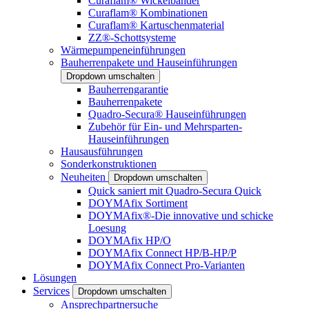
Curaflam® Wickelbänder
Curaflam® Kombinationen
Curaflam® Kartuschenmaterial
ZZ®-Schottsysteme
Wärmepumpeneinführungen
Bauherrenpakete und Hauseinführungen
Dropdown umschalten
Bauherrengarantie
Bauherrenpakete
Quadro-Secura® Hauseinführungen
Zubehör für Ein- und Mehrsparten-
Hauseinführungen
Hausausführungen
Sonderkonstruktionen
Neuheiten
Dropdown umschalten
Quick saniert mit Quadro-Secura Quick
DOYMAfix Sortiment
DOYMAfix®-Die innovative und schicke
Loesung
DOYMAfix HP/O
DOYMAfix Connect HP/B-HP/P
DOYMAfix Connect Pro-Varianten
Lösungen
Services
Dropdown umschalten
Ansprechpartnersuche