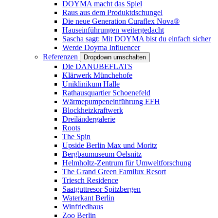
DOYMA macht das Spiel
Raus aus dem Produktdschungel
Die neue Generation Curaflex Nova®
Hauseinführungen weitergedacht
Sascha sagt: Mit DOYMA bist du einfach sicher
Werde Doyma Influencer
Referenzen
Dropdown umschalten
Die DANUBEFLATS
Klärwerk Münchehofe
Uniklinikum Halle
Rathausquartier Schoenefeld
Wärmepumpeneinführung EFH
Blockheizkraftwerk
Dreiländergalerie
Roots
The Spin
Upside Berlin Max und Moritz
Bergbaumuseum Oelsnitz
Helmholtz-Zentrum für Umweltforschung
The Grand Green Familux Resort
Triesch Residence
Saatguttresor Spitzbergen
Waterkant Berlin
Winfriedhaus
Zoo Berlin