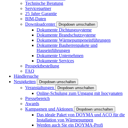
Technische Beratung
Servicepartner
25 Jahre Garantie
BIM-Daten
Downloadcenter
Dropdown umschalten
Dokumente Dichtungssysteme
Dokumente Brandschutzsysteme
Dokumente Wärmepumpeneinführungen
Dokumente Bauherrenpakete und
Hauseinführungen
Dokumente Unternehmen
Dokumente Services
Prospektbestellung
FAQ
Händlersuche
Neuigkeiten
Dropdown umschalten
Veranstaltungen
Dropdown umschalten
Online-Schulung zum Umgang mit Isocyanaten
Pressebereich
Awards
Kampagnen und Aktionen
Dropdown umschalten
Das ideale Paket von DOYMA und ACO für die
Installation von Wärmepumpen
Werden auch Sie ein DOYMA-Profi