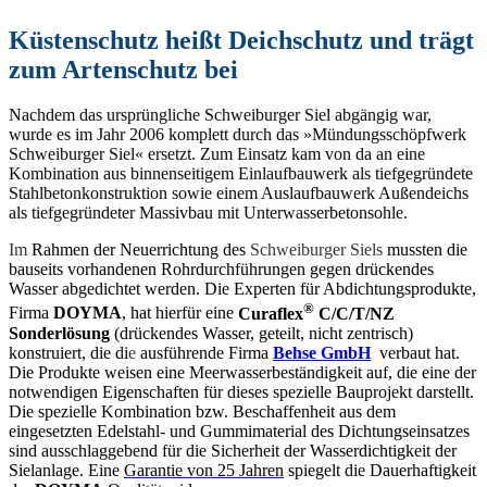
Küstenschutz heißt Deichschutz und trägt
zum Artenschutz bei
Nachdem das ursprüngliche Schweiburger Siel abgängig war,
wurde es im Jahr 2006 komplett durch das »Mündungsschöpfwerk
Schweiburger Siel« ersetzt. Zum Einsatz kam von da an eine
Kombination aus binnenseitigem Einlaufbauwerk als tiefgegründete
Stahlbetonkonstruktion sowie einem Auslaufbauwerk Außendeichs
als tiefgegründeter Massivbau mit Unterwasserbetonsohle.
Im
Rahmen der Neuerrichtung des
Schweiburger Siels
mussten die
bauseits vorhandenen Rohrdurchführungen gegen drückendes
Wasser abgedichtet werden. Die Experten für Abdichtungsprodukte,
®
Firma
DOYMA
, hat hierfür eine
Curaflex
C/C/T/NZ
Sonderlösung
(drückendes Wasser, geteilt, nicht zentrisch)
konstruiert, die di
e
ausführende Firma
Behse GmbH
verbaut hat.
Die Produkte weisen eine Meerwasserbeständigkeit auf, die eine der
notwendigen Eigenschaften für dieses spezielle Bauprojekt darstellt.
Die spezielle Kombination bzw. Beschaffenheit aus dem
eingesetzten Edelstahl- und Gummimaterial des Dichtungseinsatzes
sind ausschlaggebend für die Sicherheit der Wasserdichtigkeit der
Sielanlage. Eine
Garantie von 25 Jahren
spiegelt die Dauerhaftigkeit