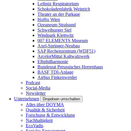
Leibniz Respiratorium
Schokoladenfabrik Weinrich
Theater an der Parkaue
HoHo Wien
Ozeaneum Stralsund
Schweiburger Siel
Windpark Klettwitz
007 ELEMENTS Museum
Axel-Springer-Neubau
SAP Rechenzentrum (WDF51)
ArcelorMittal Kaltwalzwerk
Elbphilharmonie
Bundesrat Preussisches Herrenhaus
BASF TDI-Anlage
Airbus Finkenwerder
Podcast
Social-Media
Newsletter
Unternehmen
Dropdown umschalten
Alles über DOYMA
Qualität & Sicherheit
Forschung & Entwicklung
Nachhaltigkeit
EcoVadis
Soziales Engagement