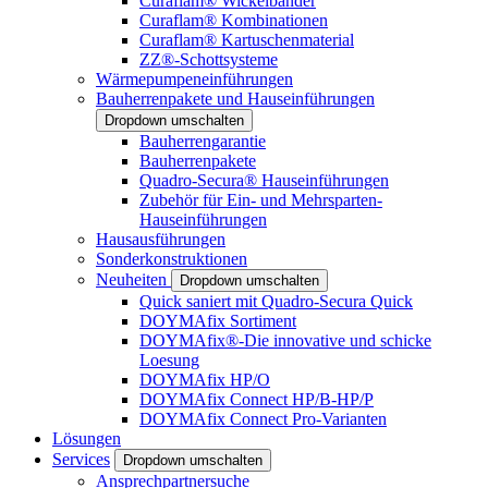
Curaflam® Wickelbänder
Curaflam® Kombinationen
Curaflam® Kartuschenmaterial
ZZ®-Schottsysteme
Wärmepumpeneinführungen
Bauherrenpakete und Hauseinführungen
Dropdown umschalten
Bauherrengarantie
Bauherrenpakete
Quadro-Secura® Hauseinführungen
Zubehör für Ein- und Mehrsparten-
Hauseinführungen
Hausausführungen
Sonderkonstruktionen
Neuheiten
Dropdown umschalten
Quick saniert mit Quadro-Secura Quick
DOYMAfix Sortiment
DOYMAfix®-Die innovative und schicke
Loesung
DOYMAfix HP/O
DOYMAfix Connect HP/B-HP/P
DOYMAfix Connect Pro-Varianten
Lösungen
Services
Dropdown umschalten
Ansprechpartnersuche