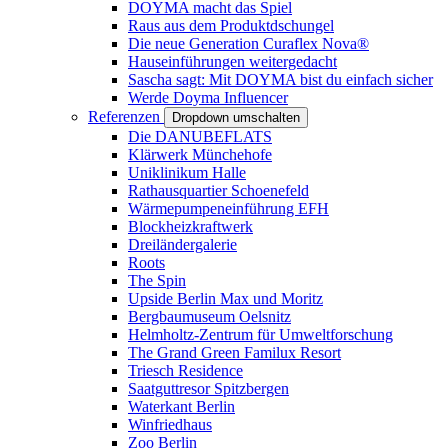
DOYMA macht das Spiel
Raus aus dem Produktdschungel
Die neue Generation Curaflex Nova®
Hauseinführungen weitergedacht
Sascha sagt: Mit DOYMA bist du einfach sicher
Werde Doyma Influencer
Referenzen
Dropdown umschalten
Die DANUBEFLATS
Klärwerk Münchehofe
Uniklinikum Halle
Rathausquartier Schoenefeld
Wärmepumpeneinführung EFH
Blockheizkraftwerk
Dreiländergalerie
Roots
The Spin
Upside Berlin Max und Moritz
Bergbaumuseum Oelsnitz
Helmholtz-Zentrum für Umweltforschung
The Grand Green Familux Resort
Triesch Residence
Saatguttresor Spitzbergen
Waterkant Berlin
Winfriedhaus
Zoo Berlin