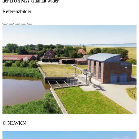
der
DOYMA
Qualität wider.
Referenzbilder
© NLWKN