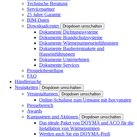
Technische Beratung
Servicepartner
25 Jahre Garantie
BIM-Daten
Downloadcenter
Dropdown umschalten
Dokumente Dichtungssysteme
Dokumente Brandschutzsysteme
Dokumente Wärmepumpeneinführungen
Dokumente Bauherrenpakete und
Hauseinführungen
Dokumente Unternehmen
Dokumente Services
Prospektbestellung
FAQ
Händlersuche
Neuigkeiten
Dropdown umschalten
Veranstaltungen
Dropdown umschalten
Online-Schulung zum Umgang mit Isocyanaten
Pressebereich
Awards
Kampagnen und Aktionen
Dropdown umschalten
Das ideale Paket von DOYMA und ACO für die
Installation von Wärmepumpen
Werden auch Sie ein DOYMA-Profi