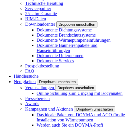
Technische Beratung
Servicepartner
25 Jahre Garantie
BIM-Daten
Downloadcenter
Dropdown umschalten
Dokumente Dichtungssysteme
Dokumente Brandschutzsysteme
Dokumente Wärmepumpeneinführungen
Dokumente Bauherrenpakete und
Hauseinführungen
Dokumente Unternehmen
Dokumente Services
Prospektbestellung
FAQ
Händlersuche
Neuigkeiten
Dropdown umschalten
Veranstaltungen
Dropdown umschalten
Online-Schulung zum Umgang mit Isocyanaten
Pressebereich
Awards
Kampagnen und Aktionen
Dropdown umschalten
Das ideale Paket von DOYMA und ACO für die
Installation von Wärmepumpen
Werden auch Sie ein DOYMA-Profi