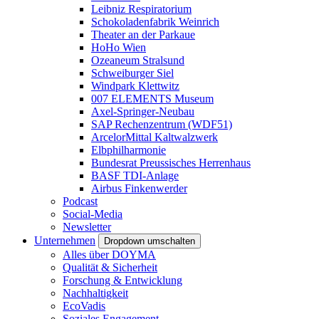
Leibniz Respiratorium
Schokoladenfabrik Weinrich
Theater an der Parkaue
HoHo Wien
Ozeaneum Stralsund
Schweiburger Siel
Windpark Klettwitz
007 ELEMENTS Museum
Axel-Springer-Neubau
SAP Rechenzentrum (WDF51)
ArcelorMittal Kaltwalzwerk
Elbphilharmonie
Bundesrat Preussisches Herrenhaus
BASF TDI-Anlage
Airbus Finkenwerder
Podcast
Social-Media
Newsletter
Unternehmen
Dropdown umschalten
Alles über DOYMA
Qualität & Sicherheit
Forschung & Entwicklung
Nachhaltigkeit
EcoVadis
Soziales Engagement