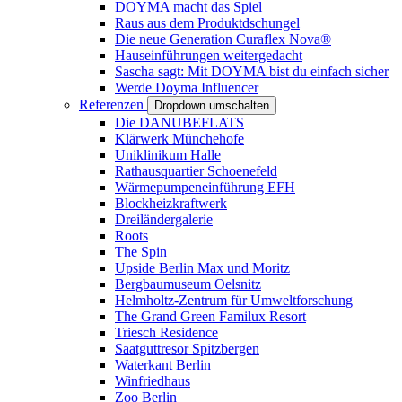
DOYMA macht das Spiel
Raus aus dem Produktdschungel
Die neue Generation Curaflex Nova®
Hauseinführungen weitergedacht
Sascha sagt: Mit DOYMA bist du einfach sicher
Werde Doyma Influencer
Referenzen
Dropdown umschalten
Die DANUBEFLATS
Klärwerk Münchehofe
Uniklinikum Halle
Rathausquartier Schoenefeld
Wärmepumpeneinführung EFH
Blockheizkraftwerk
Dreiländergalerie
Roots
The Spin
Upside Berlin Max und Moritz
Bergbaumuseum Oelsnitz
Helmholtz-Zentrum für Umweltforschung
The Grand Green Familux Resort
Triesch Residence
Saatguttresor Spitzbergen
Waterkant Berlin
Winfriedhaus
Zoo Berlin