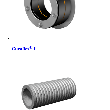
®
Curaflex
F