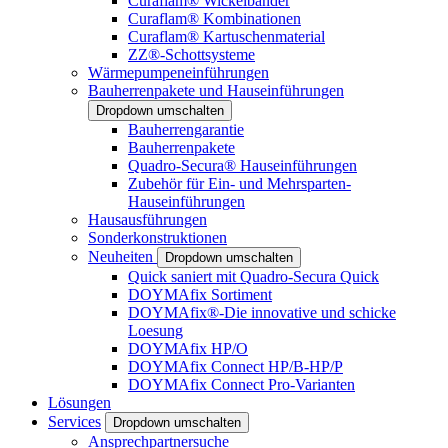
Curaflam® Wickelbänder
Curaflam® Kombinationen
Curaflam® Kartuschenmaterial
ZZ®-Schottsysteme
Wärmepumpeneinführungen
Bauherrenpakete und Hauseinführungen
Dropdown umschalten
Bauherrengarantie
Bauherrenpakete
Quadro-Secura® Hauseinführungen
Zubehör für Ein- und Mehrsparten-
Hauseinführungen
Hausausführungen
Sonderkonstruktionen
Neuheiten
Dropdown umschalten
Quick saniert mit Quadro-Secura Quick
DOYMAfix Sortiment
DOYMAfix®-Die innovative und schicke
Loesung
DOYMAfix HP/O
DOYMAfix Connect HP/B-HP/P
DOYMAfix Connect Pro-Varianten
Lösungen
Services
Dropdown umschalten
Ansprechpartnersuche