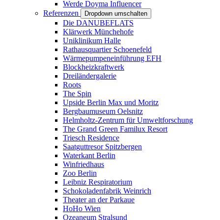
Werde Doyma Influencer
Referenzen
Dropdown umschalten
Die DANUBEFLATS
Klärwerk Münchehofe
Uniklinikum Halle
Rathausquartier Schoenefeld
Wärmepumpeneinführung EFH
Blockheizkraftwerk
Dreiländergalerie
Roots
The Spin
Upside Berlin Max und Moritz
Bergbaumuseum Oelsnitz
Helmholtz-Zentrum für Umweltforschung
The Grand Green Familux Resort
Triesch Residence
Saatguttresor Spitzbergen
Waterkant Berlin
Winfriedhaus
Zoo Berlin
Leibniz Respiratorium
Schokoladenfabrik Weinrich
Theater an der Parkaue
HoHo Wien
Ozeaneum Stralsund