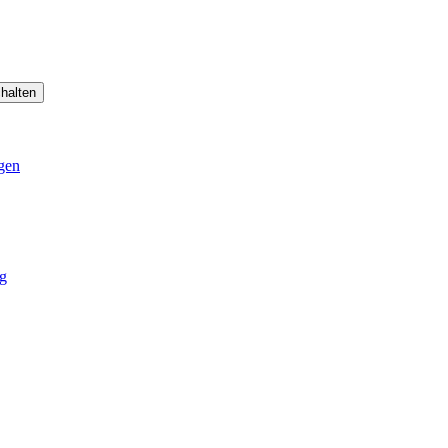
halten
gen
g