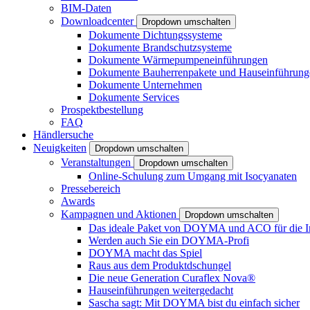
BIM-Daten
Downloadcenter
Dropdown umschalten
Dokumente Dichtungssysteme
Dokumente Brandschutzsysteme
Dokumente Wärmepumpeneinführungen
Dokumente Bauherrenpakete und Hauseinführung
Dokumente Unternehmen
Dokumente Services
Prospektbestellung
FAQ
Händlersuche
Neuigkeiten
Dropdown umschalten
Veranstaltungen
Dropdown umschalten
Online-Schulung zum Umgang mit Isocyanaten
Pressebereich
Awards
Kampagnen und Aktionen
Dropdown umschalten
Das ideale Paket von DOYMA und ACO für die I
Werden auch Sie ein DOYMA-Profi
DOYMA macht das Spiel
Raus aus dem Produktdschungel
Die neue Generation Curaflex Nova®
Hauseinführungen weitergedacht
Sascha sagt: Mit DOYMA bist du einfach sicher