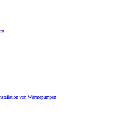
en
nstallation von Wärmepumpen