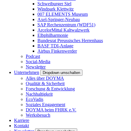
Schweiburger Siel
Windpark Klettwitz
007 ELEMENTS Museum
Axel-Springer-Neubau
SAP Rechenzentrum (WDF51)
ArcelorMittal Kaltwalzwerk
Elbphilharmonie
Bundesrat Preussisches Herrenhaus
BASF TDI-Anlage
Airbus Finkenwerder
Podcast
Social-Media
Newsletter
Unternehmen
Dropdown umschalten
Alles über DOYMA
Qualität & Sicherheit
Forschung & Entwicklung
Nachhaltigkeit
EcoVadis
Soziales Engagement
DOYMA beim FHRK e.V.
Werksbesuch
Karriere
Kontakt