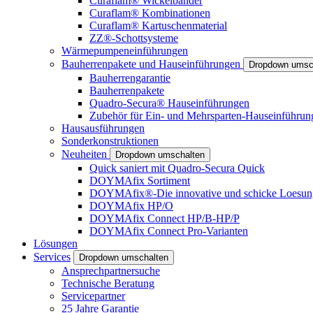
Curaflam® Wickelbänder
Curaflam® Kombinationen
Curaflam® Kartuschenmaterial
ZZ®-Schottsysteme
Wärmepumpeneinführungen
Bauherrenpakete und Hauseinführungen
Dropdown umsc
Bauherrengarantie
Bauherrenpakete
Quadro-Secura® Hauseinführungen
Zubehör für Ein- und Mehrsparten-Hauseinführun
Hausausführungen
Sonderkonstruktionen
Neuheiten
Dropdown umschalten
Quick saniert mit Quadro-Secura Quick
DOYMAfix Sortiment
DOYMAfix®-Die innovative und schicke Loesun
DOYMAfix HP/O
DOYMAfix Connect HP/B-HP/P
DOYMAfix Connect Pro-Varianten
Lösungen
Services
Dropdown umschalten
Ansprechpartnersuche
Technische Beratung
Servicepartner
25 Jahre Garantie