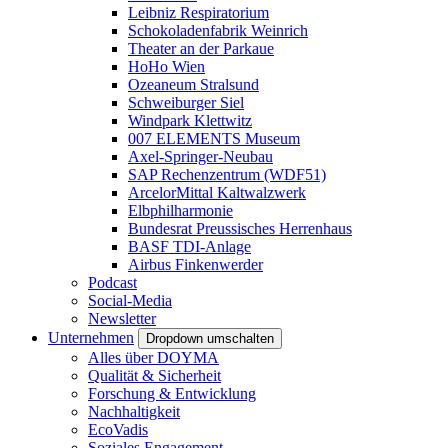
Leibniz Respiratorium
Schokoladenfabrik Weinrich
Theater an der Parkaue
HoHo Wien
Ozeaneum Stralsund
Schweiburger Siel
Windpark Klettwitz
007 ELEMENTS Museum
Axel-Springer-Neubau
SAP Rechenzentrum (WDF51)
ArcelorMittal Kaltwalzwerk
Elbphilharmonie
Bundesrat Preussisches Herrenhaus
BASF TDI-Anlage
Airbus Finkenwerder
Podcast
Social-Media
Newsletter
Unternehmen
Dropdown umschalten
Alles über DOYMA
Qualität & Sicherheit
Forschung & Entwicklung
Nachhaltigkeit
EcoVadis
Soziales Engagement