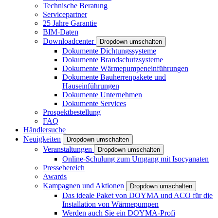
Technische Beratung
Servicepartner
25 Jahre Garantie
BIM-Daten
Downloadcenter
Dropdown umschalten
Dokumente Dichtungssysteme
Dokumente Brandschutzsysteme
Dokumente Wärmepumpeneinführungen
Dokumente Bauherrenpakete und
Hauseinführungen
Dokumente Unternehmen
Dokumente Services
Prospektbestellung
FAQ
Händlersuche
Neuigkeiten
Dropdown umschalten
Veranstaltungen
Dropdown umschalten
Online-Schulung zum Umgang mit Isocyanaten
Pressebereich
Awards
Kampagnen und Aktionen
Dropdown umschalten
Das ideale Paket von DOYMA und ACO für die
Installation von Wärmepumpen
Werden auch Sie ein DOYMA-Profi