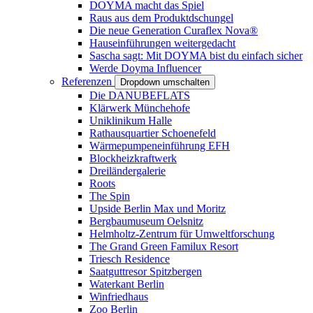
DOYMA macht das Spiel
Raus aus dem Produktdschungel
Die neue Generation Curaflex Nova®
Hauseinführungen weitergedacht
Sascha sagt: Mit DOYMA bist du einfach sicher
Werde Doyma Influencer
Referenzen
Dropdown umschalten
Die DANUBEFLATS
Klärwerk Münchehofe
Uniklinikum Halle
Rathausquartier Schoenefeld
Wärmepumpeneinführung EFH
Blockheizkraftwerk
Dreiländergalerie
Roots
The Spin
Upside Berlin Max und Moritz
Bergbaumuseum Oelsnitz
Helmholtz-Zentrum für Umweltforschung
The Grand Green Familux Resort
Triesch Residence
Saatguttresor Spitzbergen
Waterkant Berlin
Winfriedhaus
Zoo Berlin