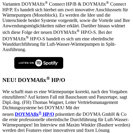
®
®
Varianten DOYMAfix
Connect HP/B & DOYMAfix
Connect
HP/P. Es handelt sich hierbei um zwei innovative Anschlusssets für
Wärmepumpen (Monoblock). Es werden die Idee und die
Unterschiede beider Systeme vorgestellt, sowie die Vorteile und Ihre
Anwendungsmöglichkeiten näher erklärt. Darüber hinaus widmet
®
sich diese Folge der neuen DOYMAfix
HP/O-S. Bei der
®
DOYMAfix
HP/O-S handelt es sich um eine oberirdische
Wanddurchführung für Luft-Wasser-Wärmepumpen in Split-
Ausführung.
®
NEU! DOYMAfix
HP/O
Wie schafft man es eine Wärmepumpe korrekt, nach den Vorgaben
einzuführen? Auf keinen Fall mit Bauschaum und Panzertape, sagt
Dipl.-Ing. (FH) Thomas Wagner, Leiter Vertriebsmanagement
Dichtungssysteme bei DOYMA! Mit der
®
neuen
DOYMAfix
HP/O
präsentiert die DOYMA GmbH & Co
die erste professionelle oberirdische Durchführung für Luft-Wasser-
Wärmepumpen! Im Interview mit Maxim Winkler (Bauherr werden)
werden drei Features einer innovativen und fixen Lösung