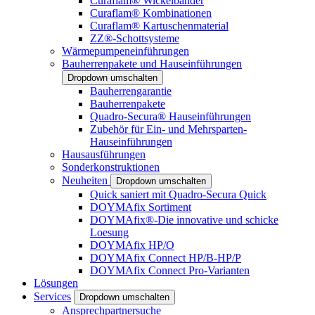
Curaflam® Wickelbänder
Curaflam® Kombinationen
Curaflam® Kartuschenmaterial
ZZ®-Schottsysteme
Wärmepumpeneinführungen
Bauherrenpakete und Hauseinführungen
Dropdown umschalten
Bauherrengarantie
Bauherrenpakete
Quadro-Secura® Hauseinführungen
Zubehör für Ein- und Mehrsparten-
Hauseinführungen
Hausausführungen
Sonderkonstruktionen
Neuheiten
Dropdown umschalten
Quick saniert mit Quadro-Secura Quick
DOYMAfix Sortiment
DOYMAfix®-Die innovative und schicke
Loesung
DOYMAfix HP/O
DOYMAfix Connect HP/B-HP/P
DOYMAfix Connect Pro-Varianten
Lösungen
Services
Dropdown umschalten
Ansprechpartnersuche