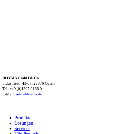
DOYMA GmbH & Co
Industriestr. 43-57, 28876 Oyten
Tel: +49 (0)4207 9166 0
E-Mail:
info@doyma.de
Produkte
Lösungen
Services
Händlersuche