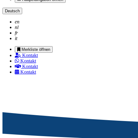
Deutsch
en
nl
fr
it
Merkliste öffnen
Kontakt
Kontakt
Kontakt
Kontakt