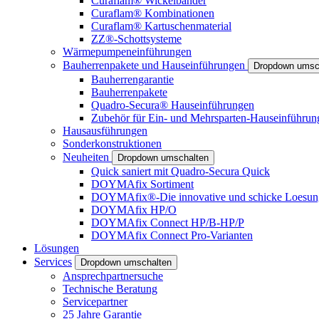
Curaflam® Wickelbänder
Curaflam® Kombinationen
Curaflam® Kartuschenmaterial
ZZ®-Schottsysteme
Wärmepumpeneinführungen
Bauherrenpakete und Hauseinführungen
Dropdown umsc
Bauherrengarantie
Bauherrenpakete
Quadro-Secura® Hauseinführungen
Zubehör für Ein- und Mehrsparten-Hauseinführun
Hausausführungen
Sonderkonstruktionen
Neuheiten
Dropdown umschalten
Quick saniert mit Quadro-Secura Quick
DOYMAfix Sortiment
DOYMAfix®-Die innovative und schicke Loesun
DOYMAfix HP/O
DOYMAfix Connect HP/B-HP/P
DOYMAfix Connect Pro-Varianten
Lösungen
Services
Dropdown umschalten
Ansprechpartnersuche
Technische Beratung
Servicepartner
25 Jahre Garantie