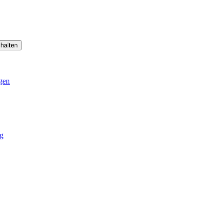
halten
gen
g