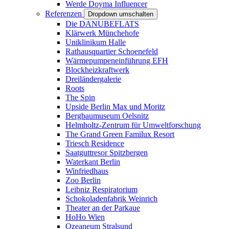
Werde Doyma Influencer
Referenzen
Dropdown umschalten
Die DANUBEFLATS
Klärwerk Münchehofe
Uniklinikum Halle
Rathausquartier Schoenefeld
Wärmepumpeneinführung EFH
Blockheizkraftwerk
Dreiländergalerie
Roots
The Spin
Upside Berlin Max und Moritz
Bergbaumuseum Oelsnitz
Helmholtz-Zentrum für Umweltforschung
The Grand Green Familux Resort
Triesch Residence
Saatguttresor Spitzbergen
Waterkant Berlin
Winfriedhaus
Zoo Berlin
Leibniz Respiratorium
Schokoladenfabrik Weinrich
Theater an der Parkaue
HoHo Wien
Ozeaneum Stralsund