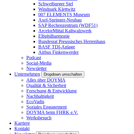
Schweiburger Siel
Windpark Klettwitz
007 ELEMENTS Museum
Axel-Springer-Neubau
SAP Rechenzentrum (WDF51)
ArcelorMittal Kaltwalzwerk
Elbphilharmonie
Bundesrat Preussisches Herrenhaus
BASF TDI-Anlage
Airbus Finkenwerder
Podcast
Social-Media
Newsletter
Unternehmen
Dropdown umschalten
Alles über DOYMA
Qualität & Sicherheit
Forschung & Entwicklung
Nachhaltigkeit
EcoVadis
Soziales Engagement
DOYMA beim FHRK e.V.
Werksbesuch
Karriere
Kontakt