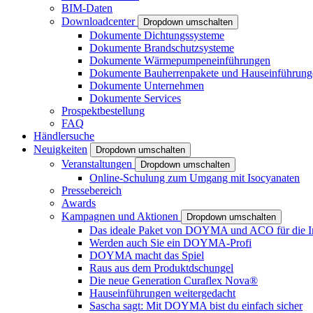
BIM-Daten
Downloadcenter
Dropdown umschalten
Dokumente Dichtungssysteme
Dokumente Brandschutzsysteme
Dokumente Wärmepumpeneinführungen
Dokumente Bauherrenpakete und Hauseinführung
Dokumente Unternehmen
Dokumente Services
Prospektbestellung
FAQ
Händlersuche
Neuigkeiten
Dropdown umschalten
Veranstaltungen
Dropdown umschalten
Online-Schulung zum Umgang mit Isocyanaten
Pressebereich
Awards
Kampagnen und Aktionen
Dropdown umschalten
Das ideale Paket von DOYMA und ACO für die I
Werden auch Sie ein DOYMA-Profi
DOYMA macht das Spiel
Raus aus dem Produktdschungel
Die neue Generation Curaflex Nova®
Hauseinführungen weitergedacht
Sascha sagt: Mit DOYMA bist du einfach sicher