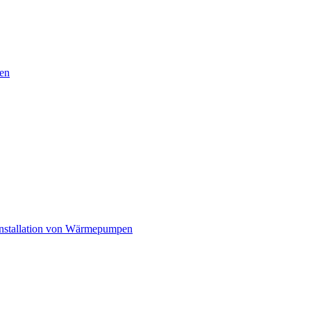
en
nstallation von Wärmepumpen