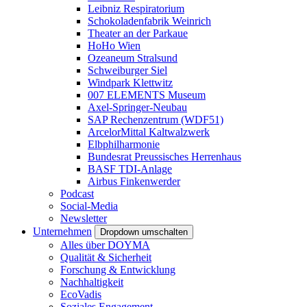
Leibniz Respiratorium
Schokoladenfabrik Weinrich
Theater an der Parkaue
HoHo Wien
Ozeaneum Stralsund
Schweiburger Siel
Windpark Klettwitz
007 ELEMENTS Museum
Axel-Springer-Neubau
SAP Rechenzentrum (WDF51)
ArcelorMittal Kaltwalzwerk
Elbphilharmonie
Bundesrat Preussisches Herrenhaus
BASF TDI-Anlage
Airbus Finkenwerder
Podcast
Social-Media
Newsletter
Unternehmen
Dropdown umschalten
Alles über DOYMA
Qualität & Sicherheit
Forschung & Entwicklung
Nachhaltigkeit
EcoVadis
Soziales Engagement