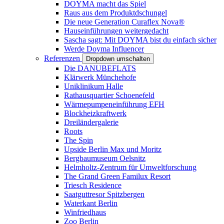
DOYMA macht das Spiel
Raus aus dem Produktdschungel
Die neue Generation Curaflex Nova®
Hauseinführungen weitergedacht
Sascha sagt: Mit DOYMA bist du einfach sicher
Werde Doyma Influencer
Referenzen
Dropdown umschalten
Die DANUBEFLATS
Klärwerk Münchehofe
Uniklinikum Halle
Rathausquartier Schoenefeld
Wärmepumpeneinführung EFH
Blockheizkraftwerk
Dreiländergalerie
Roots
The Spin
Upside Berlin Max und Moritz
Bergbaumuseum Oelsnitz
Helmholtz-Zentrum für Umweltforschung
The Grand Green Familux Resort
Triesch Residence
Saatguttresor Spitzbergen
Waterkant Berlin
Winfriedhaus
Zoo Berlin