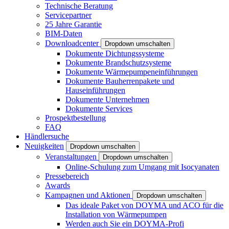
Technische Beratung
Servicepartner
25 Jahre Garantie
BIM-Daten
Downloadcenter
Dropdown umschalten
Dokumente Dichtungssysteme
Dokumente Brandschutzsysteme
Dokumente Wärmepumpeneinführungen
Dokumente Bauherrenpakete und
Hauseinführungen
Dokumente Unternehmen
Dokumente Services
Prospektbestellung
FAQ
Händlersuche
Neuigkeiten
Dropdown umschalten
Veranstaltungen
Dropdown umschalten
Online-Schulung zum Umgang mit Isocyanaten
Pressebereich
Awards
Kampagnen und Aktionen
Dropdown umschalten
Das ideale Paket von DOYMA und ACO für die
Installation von Wärmepumpen
Werden auch Sie ein DOYMA-Profi