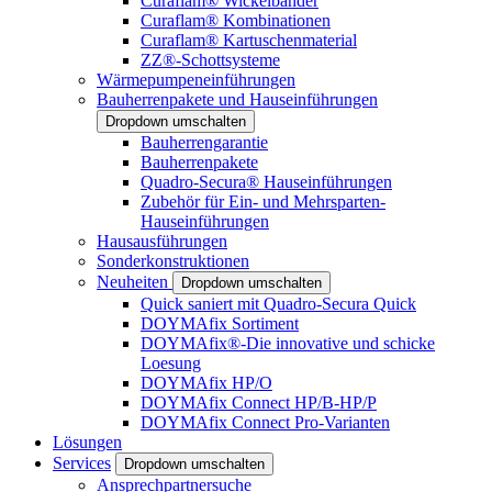
Curaflam® Wickelbänder
Curaflam® Kombinationen
Curaflam® Kartuschenmaterial
ZZ®-Schottsysteme
Wärmepumpeneinführungen
Bauherrenpakete und Hauseinführungen
Dropdown umschalten
Bauherrengarantie
Bauherrenpakete
Quadro-Secura® Hauseinführungen
Zubehör für Ein- und Mehrsparten-
Hauseinführungen
Hausausführungen
Sonderkonstruktionen
Neuheiten
Dropdown umschalten
Quick saniert mit Quadro-Secura Quick
DOYMAfix Sortiment
DOYMAfix®-Die innovative und schicke
Loesung
DOYMAfix HP/O
DOYMAfix Connect HP/B-HP/P
DOYMAfix Connect Pro-Varianten
Lösungen
Services
Dropdown umschalten
Ansprechpartnersuche