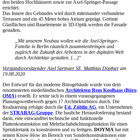
den beiden Hochhäusern sowie zur Axel-Springer-Passage
errichtet.
Das Innere des Gebäudes wird durch miteinander verbundene
Terrassen und ein 45 Meter hohes Atrium geprägt. Getönte
Glasflächen und Bauelemente in 3D-Optik werden die Fassade
gestalten.
„Mit unserem Neubau wollen wir die Axel-Springer-
Familie in Berlin räumlich zusammenbringen und
zugleich die Zukunft des Arbeitens in der digitalen Welt
durch Architektur gestalten. […]"
Vorstandsvorsitzender Axel Springer SE, Matthias Döpfner
am
19.08.2020
Der Entwurf für das moderne Bürogebäude wurde von dem
renommierten niederländischen
Architekten Rem Koolhaas (Büro
OMA)
erstellt. Er setzte sich in einem vorausgegangenen
Planungswettbewerb gegen 17 Architekturbüros durch. Die
Realisierung erfolgte durch die
Ed. Züblin AG
, ein Unternehmen
der
STRABAG-Gruppe
. Die bauliche Herausforderung bestand
darin, eine einwandfrei technische und funktionelle
Plattenkonstruktion mit Mehrfachabdichtungsfunktion für einen
Sprinklertank zu konstruieren und zu fertigen.
DOYMA
hat mit
seinen Know-How im Bereich von Sonderkonstruktionen eine