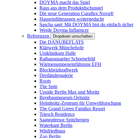
DOYMA macht das Spiel
Raus aus dem Produktdschungel
Die neue Generation Curaflex Nova®
Hauseinführungen weitergedacht
Sascha sagt: Mit DOYMA bist du einfach sicher
Werde Doyma Influencer
Referenzen
Dropdown umschalten
Die DANUBEFLATS
Klärwerk Münchehofe
Uniklinikum Halle
Rathausquartier Schoenefeld
Wärmepumpeneinführung EFH
Blockheizkraftwerk
Dreiländergalerie
Roots
The Spin
Upside Berlin Max und Moritz
Bergbaumuseum Oelsnitz
Helmholtz-Zentrum für Umweltforschung
The Grand Green Familux Resort
Triesch Residence
Saatguttresor Spitzbergen
Waterkant Berlin
Winfriedhaus
Zoo Berlin