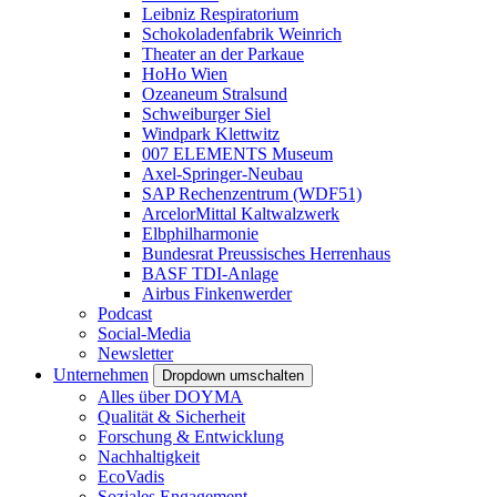
Leibniz Respiratorium
Schokoladenfabrik Weinrich
Theater an der Parkaue
HoHo Wien
Ozeaneum Stralsund
Schweiburger Siel
Windpark Klettwitz
007 ELEMENTS Museum
Axel-Springer-Neubau
SAP Rechenzentrum (WDF51)
ArcelorMittal Kaltwalzwerk
Elbphilharmonie
Bundesrat Preussisches Herrenhaus
BASF TDI-Anlage
Airbus Finkenwerder
Podcast
Social-Media
Newsletter
Unternehmen
Dropdown umschalten
Alles über DOYMA
Qualität & Sicherheit
Forschung & Entwicklung
Nachhaltigkeit
EcoVadis
Soziales Engagement