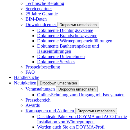
Technische Beratung
Servicepartner
25 Jahre Garantie
BIM-Daten
Downloadcenter
Dropdown umschalten
Dokumente Dichtungssysteme
Dokumente Brandschutzsysteme
Dokumente Wärmepumpeneinführungen
Dokumente Bauherrenpakete und
Hauseinführungen
Dokumente Unternehmen
Dokumente Services
Prospektbestellung
FAQ
Händlersuche
Neuigkeiten
Dropdown umschalten
Veranstaltungen
Dropdown umschalten
Online-Schulung zum Umgang mit Isocyanaten
Pressebereich
Awards
Kampagnen und Aktionen
Dropdown umschalten
Das ideale Paket von DOYMA und ACO für die
Installation von Wärmepumpen
Werden auch Sie ein DOYMA-Profi