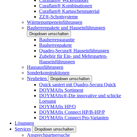
Curaflam® Wickelbänder
Curaflam® Kombinationen
Curaflam® Kartuschenmaterial
ZZ®-Schottsysteme
Wärmepumpeneinführungen
Bauherrenpakete und Hauseinführungen
Dropdown umschalten
Bauherrengarantie
Bauherrenpakete
Quadro-Secura® Hauseinführungen
Zubehör für Ein- und Mehrsparten-
Hauseinführungen
Hausausführungen
Sonderkonstruktionen
Neuheiten
Dropdown umschalten
Quick saniert mit Quadro-Secura Quick
DOYMAfix Sortiment
DOYMAfix®-Die innovative und schicke
Loesung
DOYMAfix HP/O
DOYMAfix Connect HP/B-HP/P
DOYMAfix Connect Pro-Varianten
Lösungen
Services
Dropdown umschalten
Ansprechpartnersuche