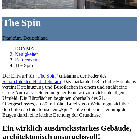
The Spin
Frankfurt, Deutschland
DOYMA
Neuigkeiten
Referenzen
The Spin
Der Entwurf für “
The Spin
” entstammt der Feder des
Stararchitekten Hadi Teherani
. Das markante 128 m hohe Hochhaus
vereint Hotelnutzung und Büroflächen in einem und strahlt eine
starke Aura aus – ein gelungener Kontrast zum vielschichtigen
Umfeld. Die Büroflächen beginnen oberhalb des 21.
Obergeschosses, ab 80 m Höhe. Bereits von Weitem gut sichtbar
durch den architektonischen „Spin“ – die optische Trennung der
Etagen durch eine leichte Drehung der Grundrisse.
Ein wirklich ausdrucksstarkes Gebäude,
architektonisch anspruchsvoll!