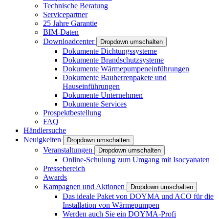
Technische Beratung
Servicepartner
25 Jahre Garantie
BIM-Daten
Downloadcenter
Dropdown umschalten
Dokumente Dichtungssysteme
Dokumente Brandschutzsysteme
Dokumente Wärmepumpeneinführungen
Dokumente Bauherrenpakete und
Hauseinführungen
Dokumente Unternehmen
Dokumente Services
Prospektbestellung
FAQ
Händlersuche
Neuigkeiten
Dropdown umschalten
Veranstaltungen
Dropdown umschalten
Online-Schulung zum Umgang mit Isocyanaten
Pressebereich
Awards
Kampagnen und Aktionen
Dropdown umschalten
Das ideale Paket von DOYMA und ACO für die
Installation von Wärmepumpen
Werden auch Sie ein DOYMA-Profi