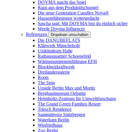
DOYMA macht das Spiel
Raus aus dem Produktdschungel
Die neue Generation Curaflex Nova®
Hauseinführungen weitergedacht
Sascha sagt: Mit DOYMA bist du einfach sicher
Werde Doyma Influencer
Referenzen
Dropdown umschalten
Die DANUBEFLATS
Klärwerk Münchehofe
Uniklinikum Halle
Rathausquartier Schoenefeld
Wärmepumpeneinführung EFH
Blockheizkraftwerk
Dreiländergalerie
Roots
The Spin
Upside Berlin Max und Moritz
Bergbaumuseum Oelsnitz
Helmholtz-Zentrum für Umweltforschung
The Grand Green Familux Resort
Triesch Residence
Saatguttresor Spitzbergen
Waterkant Berlin
Winfriedhaus
Zoo Berlin