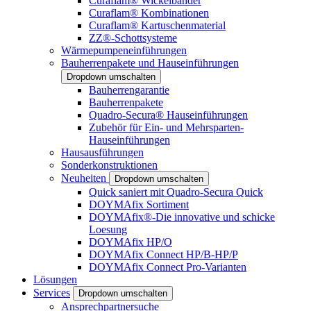
Curaflam® Wickelbänder
Curaflam® Kombinationen
Curaflam® Kartuschenmaterial
ZZ®-Schottsysteme
Wärmepumpeneinführungen
Bauherrenpakete und Hauseinführungen
Dropdown umschalten
Bauherrengarantie
Bauherrenpakete
Quadro-Secura® Hauseinführungen
Zubehör für Ein- und Mehrsparten-
Hauseinführungen
Hausausführungen
Sonderkonstruktionen
Neuheiten
Dropdown umschalten
Quick saniert mit Quadro-Secura Quick
DOYMAfix Sortiment
DOYMAfix®-Die innovative und schicke
Loesung
DOYMAfix HP/O
DOYMAfix Connect HP/B-HP/P
DOYMAfix Connect Pro-Varianten
Lösungen
Services
Dropdown umschalten
Ansprechpartnersuche