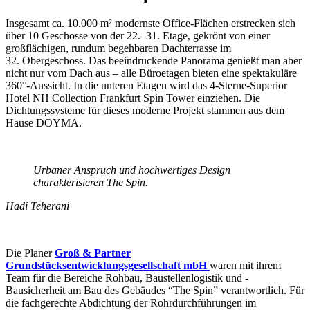
Insgesamt ca. 10.000 m² modernste Office-Flächen erstrecken sich
über 10 Geschosse von der 22.–31. Etage, gekrönt von einer
großflächigen, rundum begehbaren Dachterrasse im
32. Obergeschoss. Das beeindruckende Panorama genießt man aber
nicht nur vom Dach aus – alle Büroetagen bieten eine spektakuläre
360°-Aussicht. In die unteren Etagen wird das 4-Sterne-Superior
Hotel NH Collection Frankfurt Spin Tower einziehen. Die
Dichtungssysteme für dieses moderne Projekt stammen aus dem
Hause DOYMA.
Urbaner Anspruch und hochwertiges Design
charakterisieren The Spin.
Hadi Teherani
Die Planer
Groß & Partner
Grundstücksentwicklungsgesellschaft mbH
waren mit ihrem
Team für die Bereiche
Rohbau, Baustellenlogistik und -
Bausicherheit am Bau des Gebäudes “The Spin” verantwortlich.
Für
die fachgerechte Abdichtung der Rohrdurchführungen im