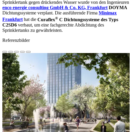
Sprinklertank gegen drückendes Wasser wurde von den Ingenieuren
enco energie consulting GmbH & Co. KG, Frankfurt
DOYMA
Dichtungssysteme verplant. Die ausführende Firma
Minimax
®
Frankfurt
hat die
Curaflex
C Dichtungssysteme des Typs
C2SD6
verbaut, um eine fachgerechte Abdichtung des
Sprinklertanks zu gewährleisten.
Referenzbilder