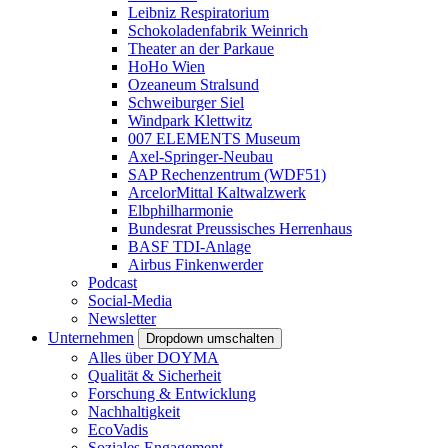
Leibniz Respiratorium
Schokoladenfabrik Weinrich
Theater an der Parkaue
HoHo Wien
Ozeaneum Stralsund
Schweiburger Siel
Windpark Klettwitz
007 ELEMENTS Museum
Axel-Springer-Neubau
SAP Rechenzentrum (WDF51)
ArcelorMittal Kaltwalzwerk
Elbphilharmonie
Bundesrat Preussisches Herrenhaus
BASF TDI-Anlage
Airbus Finkenwerder
Podcast
Social-Media
Newsletter
Unternehmen
Dropdown umschalten
Alles über DOYMA
Qualität & Sicherheit
Forschung & Entwicklung
Nachhaltigkeit
EcoVadis
Soziales Engagement