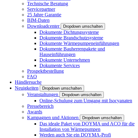
Technische Beratung
Servicepartner
25 Jahre Garantie
BIM-Daten
Downloadcenter
Dropdown umschalten
Dokumente Dichtungssysteme
Dokumente Brandschutzsysteme
Dokumente Wärmepumpeneinführungen
Dokumente Bauherrenpakete und
Hauseinführungen
Dokumente Unternehmen
Dokumente Services
Prospektbestellung
FAQ
Händlersuche
Neuigkeiten
Dropdown umschalten
Veranstaltungen
Dropdown umschalten
Online-Schulung zum Umgang mit Isocyanaten
Pressebereich
Awards
Kampagnen und Aktionen
Dropdown umschalten
Das ideale Paket von DOYMA und ACO für die
Installation von Wärmepumpen
Werden auch Sie ein DOYMA-Profi