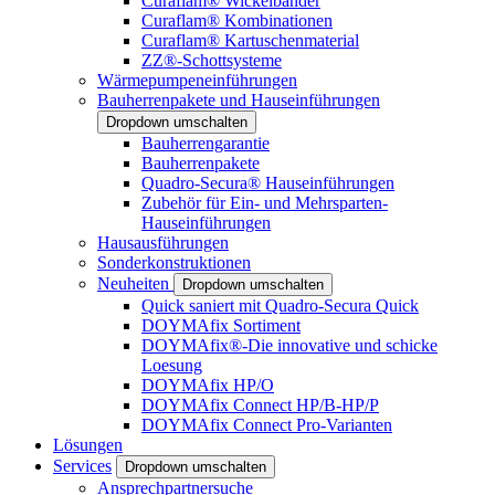
Curaflam® Wickelbänder
Curaflam® Kombinationen
Curaflam® Kartuschenmaterial
ZZ®-Schottsysteme
Wärmepumpeneinführungen
Bauherrenpakete und Hauseinführungen
Dropdown umschalten
Bauherrengarantie
Bauherrenpakete
Quadro-Secura® Hauseinführungen
Zubehör für Ein- und Mehrsparten-
Hauseinführungen
Hausausführungen
Sonderkonstruktionen
Neuheiten
Dropdown umschalten
Quick saniert mit Quadro-Secura Quick
DOYMAfix Sortiment
DOYMAfix®-Die innovative und schicke
Loesung
DOYMAfix HP/O
DOYMAfix Connect HP/B-HP/P
DOYMAfix Connect Pro-Varianten
Lösungen
Services
Dropdown umschalten
Ansprechpartnersuche