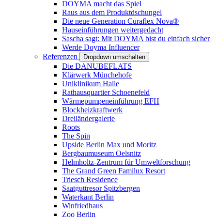
DOYMA macht das Spiel
Raus aus dem Produktdschungel
Die neue Generation Curaflex Nova®
Hauseinführungen weitergedacht
Sascha sagt: Mit DOYMA bist du einfach sicher
Werde Doyma Influencer
Referenzen
Dropdown umschalten
Die DANUBEFLATS
Klärwerk Münchehofe
Uniklinikum Halle
Rathausquartier Schoenefeld
Wärmepumpeneinführung EFH
Blockheizkraftwerk
Dreiländergalerie
Roots
The Spin
Upside Berlin Max und Moritz
Bergbaumuseum Oelsnitz
Helmholtz-Zentrum für Umweltforschung
The Grand Green Familux Resort
Triesch Residence
Saatguttresor Spitzbergen
Waterkant Berlin
Winfriedhaus
Zoo Berlin