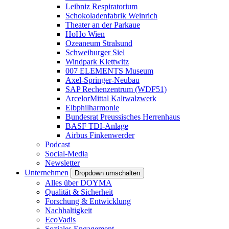
Leibniz Respiratorium
Schokoladenfabrik Weinrich
Theater an der Parkaue
HoHo Wien
Ozeaneum Stralsund
Schweiburger Siel
Windpark Klettwitz
007 ELEMENTS Museum
Axel-Springer-Neubau
SAP Rechenzentrum (WDF51)
ArcelorMittal Kaltwalzwerk
Elbphilharmonie
Bundesrat Preussisches Herrenhaus
BASF TDI-Anlage
Airbus Finkenwerder
Podcast
Social-Media
Newsletter
Unternehmen
Dropdown umschalten
Alles über DOYMA
Qualität & Sicherheit
Forschung & Entwicklung
Nachhaltigkeit
EcoVadis
Soziales Engagement