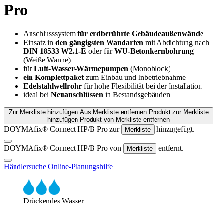
Pro
Anschlusssystem
für erdberührte Gebäudeaußenwände
Einsatz in
den gängigsten Wandarten
mit Abdichtung nach
DIN 18533 W2.1-E
oder für
WU-Betonkernbohrung
(Weiße Wanne)
für
Luft-Wasser-Wärmepumpen
(Monoblock)
ein Komplettpaket
zum Einbau und Inbetriebnahme
Edelstahlwellrohr
für hohe Flexibilität bei der Installation
ideal bei
Neuanschlüssen
in Bestandsgebäuden
Zur Merkliste hinzufügen
Aus Merkliste entfernen
Produkt zur Merkliste
hinzufügen
Produkt von Merkliste entfernen
DOYMAfix® Connect HP/B Pro zur
hinzugefügt.
Merkliste
DOYMAfix® Connect HP/B Pro von
entfernt.
Merkliste
Händlersuche
Online-Planungshilfe
Drückendes Wasser