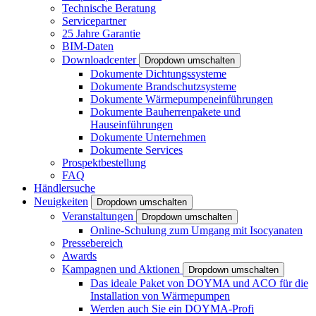
Technische Beratung
Servicepartner
25 Jahre Garantie
BIM-Daten
Downloadcenter
Dropdown umschalten
Dokumente Dichtungssysteme
Dokumente Brandschutzsysteme
Dokumente Wärmepumpeneinführungen
Dokumente Bauherrenpakete und
Hauseinführungen
Dokumente Unternehmen
Dokumente Services
Prospektbestellung
FAQ
Händlersuche
Neuigkeiten
Dropdown umschalten
Veranstaltungen
Dropdown umschalten
Online-Schulung zum Umgang mit Isocyanaten
Pressebereich
Awards
Kampagnen und Aktionen
Dropdown umschalten
Das ideale Paket von DOYMA und ACO für die
Installation von Wärmepumpen
Werden auch Sie ein DOYMA-Profi