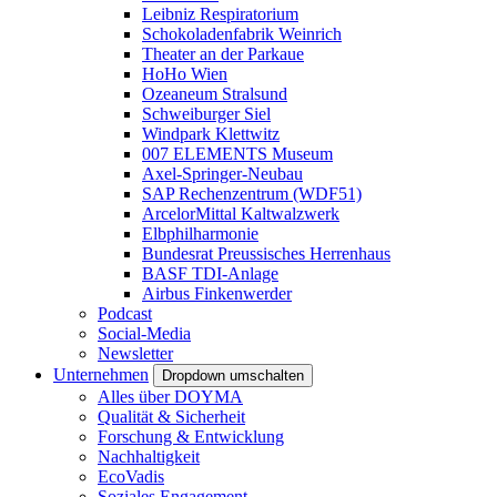
Leibniz Respiratorium
Schokoladenfabrik Weinrich
Theater an der Parkaue
HoHo Wien
Ozeaneum Stralsund
Schweiburger Siel
Windpark Klettwitz
007 ELEMENTS Museum
Axel-Springer-Neubau
SAP Rechenzentrum (WDF51)
ArcelorMittal Kaltwalzwerk
Elbphilharmonie
Bundesrat Preussisches Herrenhaus
BASF TDI-Anlage
Airbus Finkenwerder
Podcast
Social-Media
Newsletter
Unternehmen
Dropdown umschalten
Alles über DOYMA
Qualität & Sicherheit
Forschung & Entwicklung
Nachhaltigkeit
EcoVadis
Soziales Engagement