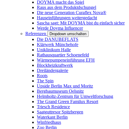
DOYMA macht das Spiel
Raus aus dem Produktdschungel
Die neue Generation Curaflex Nova®
Hauseinführungen weitergedacht
Sascha sagt: Mit DOYMA bist du einfach sicher
Werde Doyma Influencer
Referenzen
Dropdown umschalten
Die DANUBEFLATS
Klärwerk Münchehofe
Uniklinikum Halle
Rathausquartier Schoenefeld
Wärmepumpeneinführung EFH
Blockheizkraftwerk
Dreiländergalerie
Roots
The Spin
Upside Berlin Max und Moritz
Bergbaumuseum Oelsnitz
Helmholtz-Zentrum für Umweltforschung
The Grand Green Familux Resort
Triesch Residence
Saatguttresor Spitzbergen
Waterkant Berlin
Winfriedhaus
Zoo Berlin