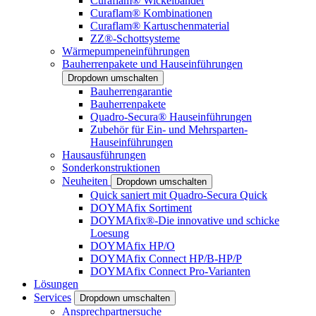
Curaflam® Wickelbänder
Curaflam® Kombinationen
Curaflam® Kartuschenmaterial
ZZ®-Schottsysteme
Wärmepumpeneinführungen
Bauherrenpakete und Hauseinführungen
Dropdown umschalten
Bauherrengarantie
Bauherrenpakete
Quadro-Secura® Hauseinführungen
Zubehör für Ein- und Mehrsparten-
Hauseinführungen
Hausausführungen
Sonderkonstruktionen
Neuheiten
Dropdown umschalten
Quick saniert mit Quadro-Secura Quick
DOYMAfix Sortiment
DOYMAfix®-Die innovative und schicke
Loesung
DOYMAfix HP/O
DOYMAfix Connect HP/B-HP/P
DOYMAfix Connect Pro-Varianten
Lösungen
Services
Dropdown umschalten
Ansprechpartnersuche