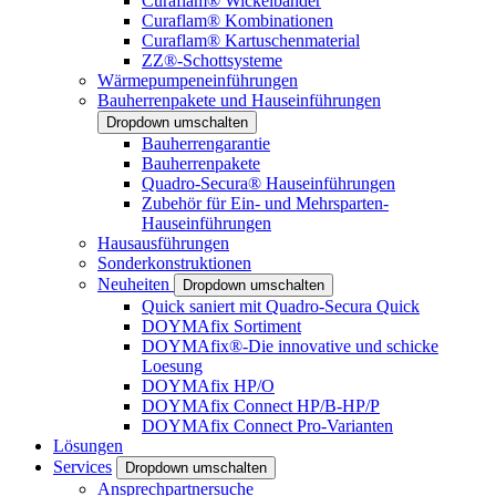
Curaflam® Wickelbänder
Curaflam® Kombinationen
Curaflam® Kartuschenmaterial
ZZ®-Schottsysteme
Wärmepumpeneinführungen
Bauherrenpakete und Hauseinführungen
Dropdown umschalten
Bauherrengarantie
Bauherrenpakete
Quadro-Secura® Hauseinführungen
Zubehör für Ein- und Mehrsparten-
Hauseinführungen
Hausausführungen
Sonderkonstruktionen
Neuheiten
Dropdown umschalten
Quick saniert mit Quadro-Secura Quick
DOYMAfix Sortiment
DOYMAfix®-Die innovative und schicke
Loesung
DOYMAfix HP/O
DOYMAfix Connect HP/B-HP/P
DOYMAfix Connect Pro-Varianten
Lösungen
Services
Dropdown umschalten
Ansprechpartnersuche