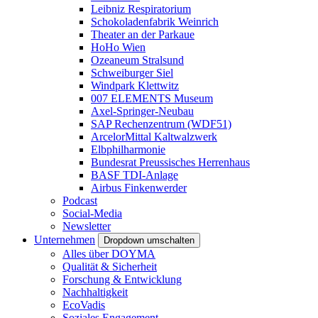
Leibniz Respiratorium
Schokoladenfabrik Weinrich
Theater an der Parkaue
HoHo Wien
Ozeaneum Stralsund
Schweiburger Siel
Windpark Klettwitz
007 ELEMENTS Museum
Axel-Springer-Neubau
SAP Rechenzentrum (WDF51)
ArcelorMittal Kaltwalzwerk
Elbphilharmonie
Bundesrat Preussisches Herrenhaus
BASF TDI-Anlage
Airbus Finkenwerder
Podcast
Social-Media
Newsletter
Unternehmen
Dropdown umschalten
Alles über DOYMA
Qualität & Sicherheit
Forschung & Entwicklung
Nachhaltigkeit
EcoVadis
Soziales Engagement