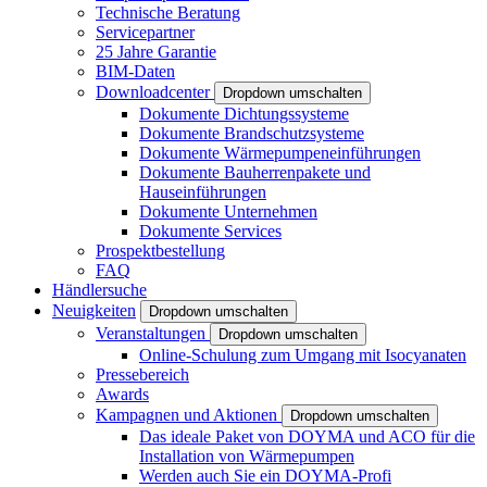
Technische Beratung
Servicepartner
25 Jahre Garantie
BIM-Daten
Downloadcenter
Dropdown umschalten
Dokumente Dichtungssysteme
Dokumente Brandschutzsysteme
Dokumente Wärmepumpeneinführungen
Dokumente Bauherrenpakete und
Hauseinführungen
Dokumente Unternehmen
Dokumente Services
Prospektbestellung
FAQ
Händlersuche
Neuigkeiten
Dropdown umschalten
Veranstaltungen
Dropdown umschalten
Online-Schulung zum Umgang mit Isocyanaten
Pressebereich
Awards
Kampagnen und Aktionen
Dropdown umschalten
Das ideale Paket von DOYMA und ACO für die
Installation von Wärmepumpen
Werden auch Sie ein DOYMA-Profi