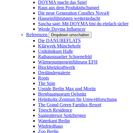
DOYMA macht das Spiel
Raus aus dem Produktdschungel
Die neue Generation Curaflex Nova®
Hauseinführungen weitergedacht
Sascha sagt: Mit DOYMA bist du einfach sicher
Werde Doyma Influencer
Referenzen
Dropdown umschalten
Die DANUBEFLATS
Klärwerk Münchehofe
Uniklinikum Halle
Rathausquartier Schoenefeld
Wärmepumpeneinführung EFH
Blockheizkraftwerk
Dreiländergalerie
Roots
The Spin
Upside Berlin Max und Moritz
Bergbaumuseum Oelsnitz
Helmholtz-Zentrum für Umweltforschung
The Grand Green Familux Resort
Triesch Residence
Saatguttresor Spitzbergen
Waterkant Berlin
Winfriedhaus
Zoo Berlin