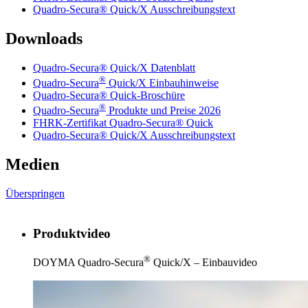
Quadro-Secura® Quick/X Ausschreibungstext
Downloads
Quadro-Secura® Quick/X Datenblatt
®
Quadro-Secura
Quick/X Einbauhinweise
Quadro-Secura® Quick-Broschüre
®
Quadro-Secura
Produkte und Preise 2026
FHRK-Zertifikat Quadro-Secura® Quick
Quadro-Secura® Quick/X Ausschreibungstext
Medien
Überspringen
Produktvideo
®
DOYMA Quadro-Secura
Quick/X – Einbauvideo