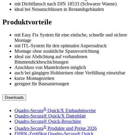
mit Dichtflansch nach DIN 18533 (Schwarze Wanne)
ideal bei Neuanschlüssen in Bestandsgebäuden
Produktvorteile
mit Easy Fix System für eine einfache, schnelle und sichere
Montage
mit ITL-System für den optimalen Anpressdruck
Montage ohne zusätzliche Spannvorrichtung
ideal zur Abdichtung auf vorhandenen
Bitumendickbeschichtungen
Anschluss von Mantelrohren möglich
auch bei gängigen Hohlsteinen ohne Verfüllung einsetzbar
kurze Montagezeiten
geeignet für Bausanierungen
Downloads
®
Quadro-Secura
Quick/X Einbauhinweise
Quadro-Secura® Quick/X Datenblatt
Quadro-Secura® Quick-Broschüre
®
Quadro-Secura
Produkte und Preise 2026
FHRK-Zertifikat Quadro-Secura® Quick