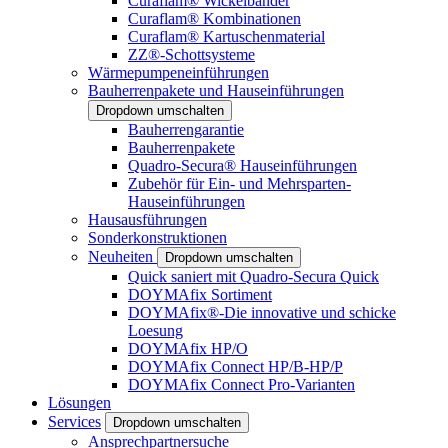
Curaflam® Wickelbänder
Curaflam® Kombinationen
Curaflam® Kartuschenmaterial
ZZ®-Schottsysteme
Wärmepumpeneinführungen
Bauherrenpakete und Hauseinführungen
Dropdown umschalten
Bauherrengarantie
Bauherrenpakete
Quadro-Secura® Hauseinführungen
Zubehör für Ein- und Mehrsparten-
Hauseinführungen
Hausausführungen
Sonderkonstruktionen
Neuheiten
Dropdown umschalten
Quick saniert mit Quadro-Secura Quick
DOYMAfix Sortiment
DOYMAfix®-Die innovative und schicke
Loesung
DOYMAfix HP/O
DOYMAfix Connect HP/B-HP/P
DOYMAfix Connect Pro-Varianten
Lösungen
Services
Dropdown umschalten
Ansprechpartnersuche