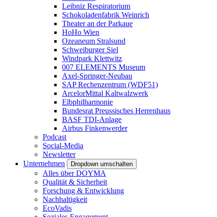
Leibniz Respiratorium
Schokoladenfabrik Weinrich
Theater an der Parkaue
HoHo Wien
Ozeaneum Stralsund
Schweiburger Siel
Windpark Klettwitz
007 ELEMENTS Museum
Axel-Springer-Neubau
SAP Rechenzentrum (WDF51)
ArcelorMittal Kaltwalzwerk
Elbphilharmonie
Bundesrat Preussisches Herrenhaus
BASF TDI-Anlage
Airbus Finkenwerder
Podcast
Social-Media
Newsletter
Unternehmen
Dropdown umschalten
Alles über DOYMA
Qualität & Sicherheit
Forschung & Entwicklung
Nachhaltigkeit
EcoVadis
Soziales Engagement