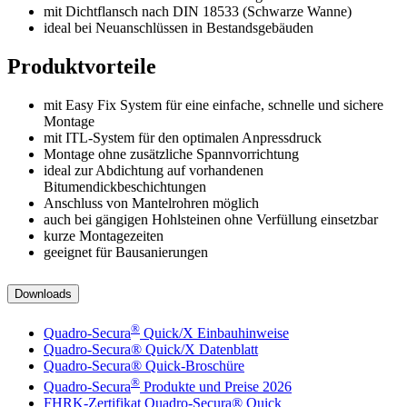
mit Dichtflansch nach DIN 18533 (Schwarze Wanne)
ideal bei Neuanschlüssen in Bestandsgebäuden
Produktvorteile
mit Easy Fix System für eine einfache, schnelle und sichere
Montage
mit ITL-System für den optimalen Anpressdruck
Montage ohne zusätzliche Spannvorrichtung
ideal zur Abdichtung auf vorhandenen
Bitumendickbeschichtungen
Anschluss von Mantelrohren möglich
auch bei gängigen Hohlsteinen ohne Verfüllung einsetzbar
kurze Montagezeiten
geeignet für Bausanierungen
Downloads
®
Quadro-Secura
Quick/X Einbauhinweise
Quadro-Secura® Quick/X Datenblatt
Quadro-Secura® Quick-Broschüre
®
Quadro-Secura
Produkte und Preise 2026
FHRK-Zertifikat Quadro-Secura® Quick