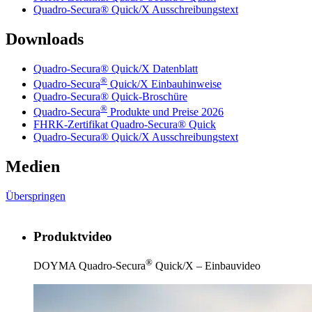
Quadro-Secura® Quick/X Ausschreibungstext
Downloads
Quadro-Secura® Quick/X Datenblatt
®
Quadro-Secura
Quick/X Einbauhinweise
Quadro-Secura® Quick-Broschüre
®
Quadro-Secura
Produkte und Preise 2026
FHRK-Zertifikat Quadro-Secura® Quick
Quadro-Secura® Quick/X Ausschreibungstext
Medien
Überspringen
Produktvideo
®
DOYMA Quadro-Secura
Quick/X – Einbauvideo