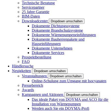
Technische Beratung
Servicepartner
25 Jahre Garantie
BIM-Daten
Downloadcenter
Dropdown umschalten
Dokumente Dichtungssysteme
Dokumente Brandschutzsysteme
Dokumente Wärmepumpeneinführungen
Dokumente Bauherrenpakete und
Hauseinführungen
Dokumente Unternehmen
Dokumente Services
Prospektbestellung
FAQ
Händlersuche
Neuigkeiten
Dropdown umschalten
Veranstaltungen
Dropdown umschalten
Online-Schulung zum Umgang mit Isocyanaten
Pressebereich
Awards
Kampagnen und Aktionen
Dropdown umschalten
Das ideale Paket von DOYMA und ACO für die
Installation von Wärmepumpen
Werden auch Sie ein DOYMA-Profi