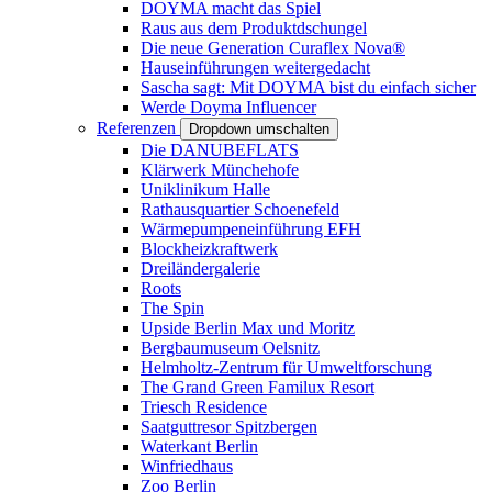
DOYMA macht das Spiel
Raus aus dem Produktdschungel
Die neue Generation Curaflex Nova®
Hauseinführungen weitergedacht
Sascha sagt: Mit DOYMA bist du einfach sicher
Werde Doyma Influencer
Referenzen
Dropdown umschalten
Die DANUBEFLATS
Klärwerk Münchehofe
Uniklinikum Halle
Rathausquartier Schoenefeld
Wärmepumpeneinführung EFH
Blockheizkraftwerk
Dreiländergalerie
Roots
The Spin
Upside Berlin Max und Moritz
Bergbaumuseum Oelsnitz
Helmholtz-Zentrum für Umweltforschung
The Grand Green Familux Resort
Triesch Residence
Saatguttresor Spitzbergen
Waterkant Berlin
Winfriedhaus
Zoo Berlin