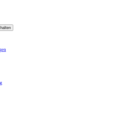
halten
gen
g