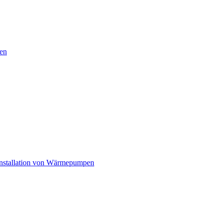
en
nstallation von Wärmepumpen