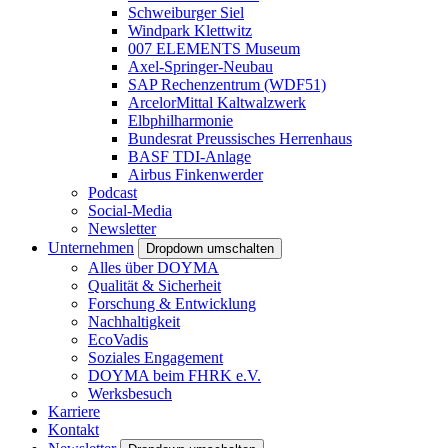
Schweiburger Siel
Windpark Klettwitz
007 ELEMENTS Museum
Axel-Springer-Neubau
SAP Rechenzentrum (WDF51)
ArcelorMittal Kaltwalzwerk
Elbphilharmonie
Bundesrat Preussisches Herrenhaus
BASF TDI-Anlage
Airbus Finkenwerder
Podcast
Social-Media
Newsletter
Unternehmen
Dropdown umschalten
Alles über DOYMA
Qualität & Sicherheit
Forschung & Entwicklung
Nachhaltigkeit
EcoVadis
Soziales Engagement
DOYMA beim FHRK e.V.
Werksbesuch
Karriere
Kontakt