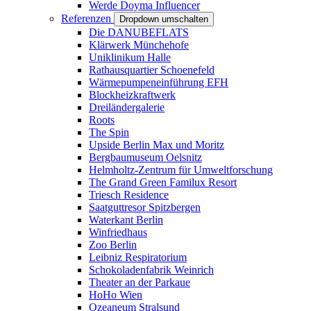
Werde Doyma Influencer
Referenzen
Dropdown umschalten
Die DANUBEFLATS
Klärwerk Münchehofe
Uniklinikum Halle
Rathausquartier Schoenefeld
Wärmepumpeneinführung EFH
Blockheizkraftwerk
Dreiländergalerie
Roots
The Spin
Upside Berlin Max und Moritz
Bergbaumuseum Oelsnitz
Helmholtz-Zentrum für Umweltforschung
The Grand Green Familux Resort
Triesch Residence
Saatguttresor Spitzbergen
Waterkant Berlin
Winfriedhaus
Zoo Berlin
Leibniz Respiratorium
Schokoladenfabrik Weinrich
Theater an der Parkaue
HoHo Wien
Ozeaneum Stralsund