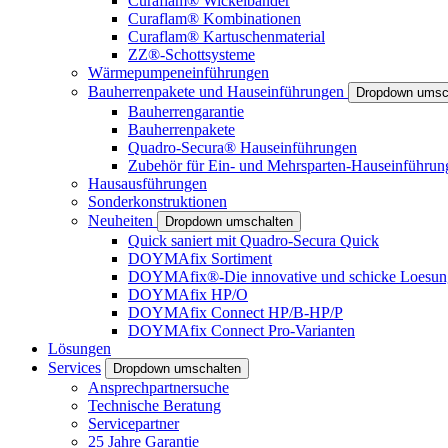
Curaflam® Wickelbänder
Curaflam® Kombinationen
Curaflam® Kartuschenmaterial
ZZ®-Schottsysteme
Wärmepumpeneinführungen
Bauherrenpakete und Hauseinführungen
Dropdown umsc
Bauherrengarantie
Bauherrenpakete
Quadro-Secura® Hauseinführungen
Zubehör für Ein- und Mehrsparten-Hauseinführun
Hausausführungen
Sonderkonstruktionen
Neuheiten
Dropdown umschalten
Quick saniert mit Quadro-Secura Quick
DOYMAfix Sortiment
DOYMAfix®-Die innovative und schicke Loesun
DOYMAfix HP/O
DOYMAfix Connect HP/B-HP/P
DOYMAfix Connect Pro-Varianten
Lösungen
Services
Dropdown umschalten
Ansprechpartnersuche
Technische Beratung
Servicepartner
25 Jahre Garantie