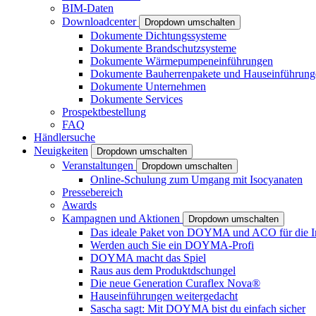
BIM-Daten
Downloadcenter
Dropdown umschalten
Dokumente Dichtungssysteme
Dokumente Brandschutzsysteme
Dokumente Wärmepumpeneinführungen
Dokumente Bauherrenpakete und Hauseinführung
Dokumente Unternehmen
Dokumente Services
Prospektbestellung
FAQ
Händlersuche
Neuigkeiten
Dropdown umschalten
Veranstaltungen
Dropdown umschalten
Online-Schulung zum Umgang mit Isocyanaten
Pressebereich
Awards
Kampagnen und Aktionen
Dropdown umschalten
Das ideale Paket von DOYMA und ACO für die I
Werden auch Sie ein DOYMA-Profi
DOYMA macht das Spiel
Raus aus dem Produktdschungel
Die neue Generation Curaflex Nova®
Hauseinführungen weitergedacht
Sascha sagt: Mit DOYMA bist du einfach sicher