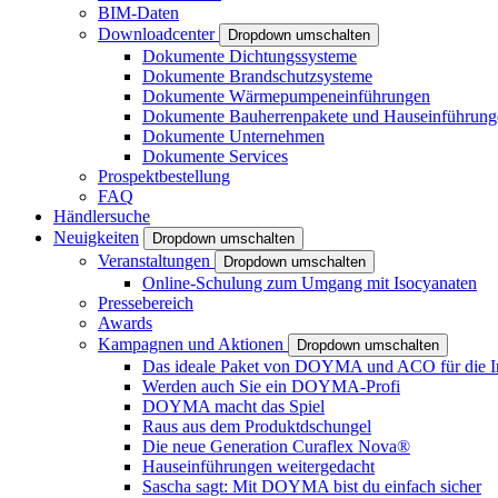
BIM-Daten
Downloadcenter
Dropdown umschalten
Dokumente Dichtungssysteme
Dokumente Brandschutzsysteme
Dokumente Wärmepumpeneinführungen
Dokumente Bauherrenpakete und Hauseinführung
Dokumente Unternehmen
Dokumente Services
Prospektbestellung
FAQ
Händlersuche
Neuigkeiten
Dropdown umschalten
Veranstaltungen
Dropdown umschalten
Online-Schulung zum Umgang mit Isocyanaten
Pressebereich
Awards
Kampagnen und Aktionen
Dropdown umschalten
Das ideale Paket von DOYMA und ACO für die I
Werden auch Sie ein DOYMA-Profi
DOYMA macht das Spiel
Raus aus dem Produktdschungel
Die neue Generation Curaflex Nova®
Hauseinführungen weitergedacht
Sascha sagt: Mit DOYMA bist du einfach sicher