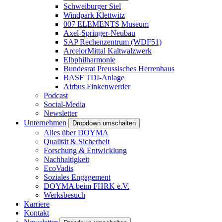
Schweiburger Siel
Windpark Klettwitz
007 ELEMENTS Museum
Axel-Springer-Neubau
SAP Rechenzentrum (WDF51)
ArcelorMittal Kaltwalzwerk
Elbphilharmonie
Bundesrat Preussisches Herrenhaus
BASF TDI-Anlage
Airbus Finkenwerder
Podcast
Social-Media
Newsletter
Unternehmen
Dropdown umschalten
Alles über DOYMA
Qualität & Sicherheit
Forschung & Entwicklung
Nachhaltigkeit
EcoVadis
Soziales Engagement
DOYMA beim FHRK e.V.
Werksbesuch
Karriere
Kontakt