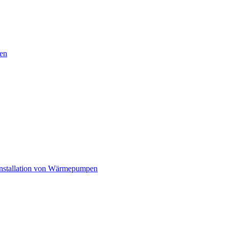
en
nstallation von Wärmepumpen