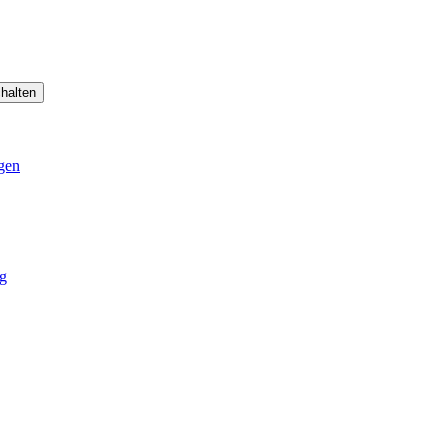
halten
gen
g