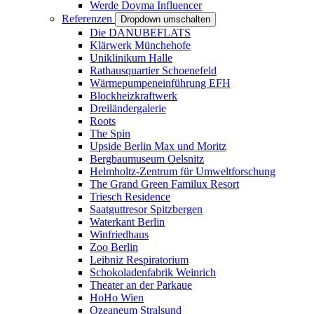
Werde Doyma Influencer
Referenzen
Dropdown umschalten
Die DANUBEFLATS
Klärwerk Münchehofe
Uniklinikum Halle
Rathausquartier Schoenefeld
Wärmepumpeneinführung EFH
Blockheizkraftwerk
Dreiländergalerie
Roots
The Spin
Upside Berlin Max und Moritz
Bergbaumuseum Oelsnitz
Helmholtz-Zentrum für Umweltforschung
The Grand Green Familux Resort
Triesch Residence
Saatguttresor Spitzbergen
Waterkant Berlin
Winfriedhaus
Zoo Berlin
Leibniz Respiratorium
Schokoladenfabrik Weinrich
Theater an der Parkaue
HoHo Wien
Ozeaneum Stralsund