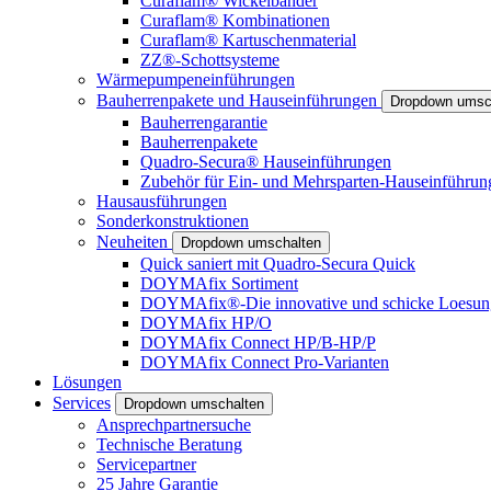
Curaflam® Wickelbänder
Curaflam® Kombinationen
Curaflam® Kartuschenmaterial
ZZ®-Schottsysteme
Wärmepumpeneinführungen
Bauherrenpakete und Hauseinführungen
Dropdown umsc
Bauherrengarantie
Bauherrenpakete
Quadro-Secura® Hauseinführungen
Zubehör für Ein- und Mehrsparten-Hauseinführun
Hausausführungen
Sonderkonstruktionen
Neuheiten
Dropdown umschalten
Quick saniert mit Quadro-Secura Quick
DOYMAfix Sortiment
DOYMAfix®-Die innovative und schicke Loesun
DOYMAfix HP/O
DOYMAfix Connect HP/B-HP/P
DOYMAfix Connect Pro-Varianten
Lösungen
Services
Dropdown umschalten
Ansprechpartnersuche
Technische Beratung
Servicepartner
25 Jahre Garantie