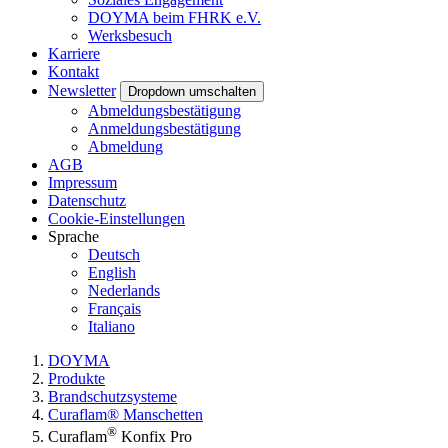
DOYMA beim FHRK e.V.
Werksbesuch
Karriere
Kontakt
Newsletter
Dropdown umschalten
Abmeldungsbestätigung
Anmeldungsbestätigung
Abmeldung
AGB
Impressum
Datenschutz
Cookie-Einstellungen
Sprache
Deutsch
English
Nederlands
Français
Italiano
DOYMA
Produkte
Brandschutzsysteme
Curaflam® Manschetten
®
Curaflam
Konfix Pro