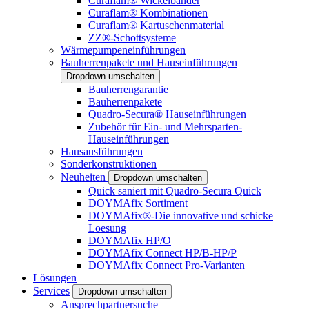
Curaflam® Wickelbänder
Curaflam® Kombinationen
Curaflam® Kartuschenmaterial
ZZ®-Schottsysteme
Wärmepumpeneinführungen
Bauherrenpakete und Hauseinführungen
Dropdown umschalten
Bauherrengarantie
Bauherrenpakete
Quadro-Secura® Hauseinführungen
Zubehör für Ein- und Mehrsparten-
Hauseinführungen
Hausausführungen
Sonderkonstruktionen
Neuheiten
Dropdown umschalten
Quick saniert mit Quadro-Secura Quick
DOYMAfix Sortiment
DOYMAfix®-Die innovative und schicke
Loesung
DOYMAfix HP/O
DOYMAfix Connect HP/B-HP/P
DOYMAfix Connect Pro-Varianten
Lösungen
Services
Dropdown umschalten
Ansprechpartnersuche