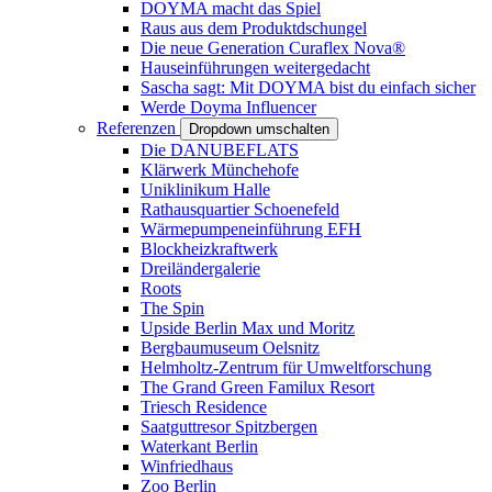
DOYMA macht das Spiel
Raus aus dem Produktdschungel
Die neue Generation Curaflex Nova®
Hauseinführungen weitergedacht
Sascha sagt: Mit DOYMA bist du einfach sicher
Werde Doyma Influencer
Referenzen
Dropdown umschalten
Die DANUBEFLATS
Klärwerk Münchehofe
Uniklinikum Halle
Rathausquartier Schoenefeld
Wärmepumpeneinführung EFH
Blockheizkraftwerk
Dreiländergalerie
Roots
The Spin
Upside Berlin Max und Moritz
Bergbaumuseum Oelsnitz
Helmholtz-Zentrum für Umweltforschung
The Grand Green Familux Resort
Triesch Residence
Saatguttresor Spitzbergen
Waterkant Berlin
Winfriedhaus
Zoo Berlin