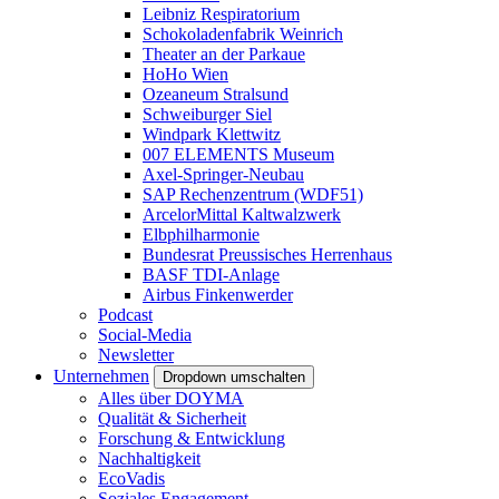
Leibniz Respiratorium
Schokoladenfabrik Weinrich
Theater an der Parkaue
HoHo Wien
Ozeaneum Stralsund
Schweiburger Siel
Windpark Klettwitz
007 ELEMENTS Museum
Axel-Springer-Neubau
SAP Rechenzentrum (WDF51)
ArcelorMittal Kaltwalzwerk
Elbphilharmonie
Bundesrat Preussisches Herrenhaus
BASF TDI-Anlage
Airbus Finkenwerder
Podcast
Social-Media
Newsletter
Unternehmen
Dropdown umschalten
Alles über DOYMA
Qualität & Sicherheit
Forschung & Entwicklung
Nachhaltigkeit
EcoVadis
Soziales Engagement