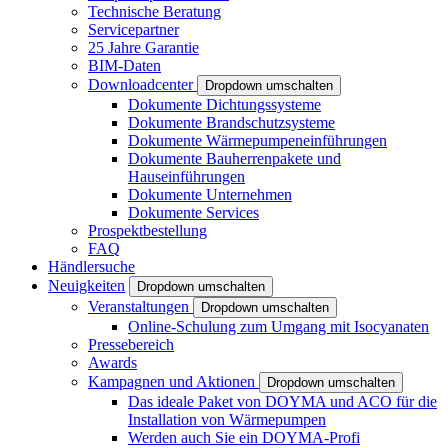
Technische Beratung
Servicepartner
25 Jahre Garantie
BIM-Daten
Downloadcenter
Dropdown umschalten
Dokumente Dichtungssysteme
Dokumente Brandschutzsysteme
Dokumente Wärmepumpeneinführungen
Dokumente Bauherrenpakete und
Hauseinführungen
Dokumente Unternehmen
Dokumente Services
Prospektbestellung
FAQ
Händlersuche
Neuigkeiten
Dropdown umschalten
Veranstaltungen
Dropdown umschalten
Online-Schulung zum Umgang mit Isocyanaten
Pressebereich
Awards
Kampagnen und Aktionen
Dropdown umschalten
Das ideale Paket von DOYMA und ACO für die
Installation von Wärmepumpen
Werden auch Sie ein DOYMA-Profi