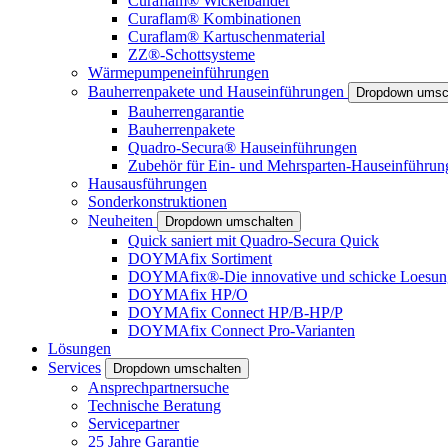
Curaflam® Wickelbänder
Curaflam® Kombinationen
Curaflam® Kartuschenmaterial
ZZ®-Schottsysteme
Wärmepumpeneinführungen
Bauherrenpakete und Hauseinführungen
Dropdown umsc
Bauherrengarantie
Bauherrenpakete
Quadro-Secura® Hauseinführungen
Zubehör für Ein- und Mehrsparten-Hauseinführun
Hausausführungen
Sonderkonstruktionen
Neuheiten
Dropdown umschalten
Quick saniert mit Quadro-Secura Quick
DOYMAfix Sortiment
DOYMAfix®-Die innovative und schicke Loesun
DOYMAfix HP/O
DOYMAfix Connect HP/B-HP/P
DOYMAfix Connect Pro-Varianten
Lösungen
Services
Dropdown umschalten
Ansprechpartnersuche
Technische Beratung
Servicepartner
25 Jahre Garantie