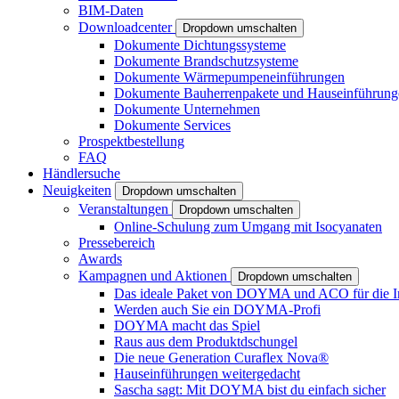
BIM-Daten
Downloadcenter
Dropdown umschalten
Dokumente Dichtungssysteme
Dokumente Brandschutzsysteme
Dokumente Wärmepumpeneinführungen
Dokumente Bauherrenpakete und Hauseinführung
Dokumente Unternehmen
Dokumente Services
Prospektbestellung
FAQ
Händlersuche
Neuigkeiten
Dropdown umschalten
Veranstaltungen
Dropdown umschalten
Online-Schulung zum Umgang mit Isocyanaten
Pressebereich
Awards
Kampagnen und Aktionen
Dropdown umschalten
Das ideale Paket von DOYMA und ACO für die I
Werden auch Sie ein DOYMA-Profi
DOYMA macht das Spiel
Raus aus dem Produktdschungel
Die neue Generation Curaflex Nova®
Hauseinführungen weitergedacht
Sascha sagt: Mit DOYMA bist du einfach sicher