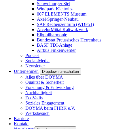
Schweiburger Siel
Windpark Klettwitz
007 ELEMENTS Museum
Axel-Springer-Neubau
SAP Rechenzentrum (WDF51)
ArcelorMittal Kaltwalzwerk
Elbphilharmonie
Bundesrat Preussisches Herrenhaus
BASF TDI-Anlage
Airbus Finkenwerder
Podcast
Social-Media
Newsletter
Unternehmen
Dropdown umschalten
Alles über DOYMA
Qualität & Sicherheit
Forschung & Entwicklung
Nachhaltigkeit
EcoVadis
Soziales Engagement
DOYMA beim FHRK e.V.
Werksbesuch
Karriere
Kontakt