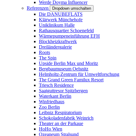
Werde Doyma Influencer
Referenzen
Dropdown umschalten
Die DANUBEFLATS
Klärwerk Münchehofe
Uniklinikum Halle
Rathausquartier Schoenefeld
Wärmepumpeneinführung EFH
Blockheizkraftwerk
Dreiländergalerie
Roots
The Spin
Upside Berlin Max und Moritz
Bergbaumuseum Oelsnitz
Helmholtz-Zentrum für Umweltforschung
The Grand Green Familux Resort
Triesch Residence
Saatguttresor Spitzbergen
Waterkant Berlin
Winfriedhaus
Zoo Berlin
Leibniz Respiratorium
Schokoladenfabrik Weinrich
Theater an der Parkaue
HoHo Wien
Ozeaneum Stralsund