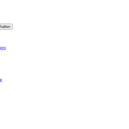
halten
gen
g