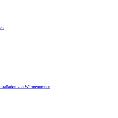
en
nstallation von Wärmepumpen