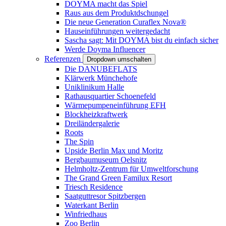
DOYMA macht das Spiel
Raus aus dem Produktdschungel
Die neue Generation Curaflex Nova®
Hauseinführungen weitergedacht
Sascha sagt: Mit DOYMA bist du einfach sicher
Werde Doyma Influencer
Referenzen
Dropdown umschalten
Die DANUBEFLATS
Klärwerk Münchehofe
Uniklinikum Halle
Rathausquartier Schoenefeld
Wärmepumpeneinführung EFH
Blockheizkraftwerk
Dreiländergalerie
Roots
The Spin
Upside Berlin Max und Moritz
Bergbaumuseum Oelsnitz
Helmholtz-Zentrum für Umweltforschung
The Grand Green Familux Resort
Triesch Residence
Saatguttresor Spitzbergen
Waterkant Berlin
Winfriedhaus
Zoo Berlin