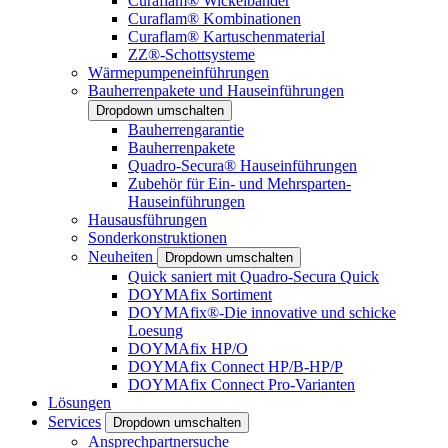
Curaflam® Wickelbänder
Curaflam® Kombinationen
Curaflam® Kartuschenmaterial
ZZ®-Schottsysteme
Wärmepumpeneinführungen
Bauherrenpakete und Hauseinführungen
Dropdown umschalten
Bauherrengarantie
Bauherrenpakete
Quadro-Secura® Hauseinführungen
Zubehör für Ein- und Mehrsparten-
Hauseinführungen
Hausausführungen
Sonderkonstruktionen
Neuheiten
Dropdown umschalten
Quick saniert mit Quadro-Secura Quick
DOYMAfix Sortiment
DOYMAfix®-Die innovative und schicke
Loesung
DOYMAfix HP/O
DOYMAfix Connect HP/B-HP/P
DOYMAfix Connect Pro-Varianten
Lösungen
Services
Dropdown umschalten
Ansprechpartnersuche