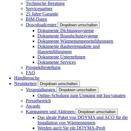
Technische Beratung
Servicepartner
25 Jahre Garantie
BIM-Daten
Downloadcenter
Dropdown umschalten
Dokumente Dichtungssysteme
Dokumente Brandschutzsysteme
Dokumente Wärmepumpeneinführungen
Dokumente Bauherrenpakete und
Hauseinführungen
Dokumente Unternehmen
Dokumente Services
Prospektbestellung
FAQ
Händlersuche
Neuigkeiten
Dropdown umschalten
Veranstaltungen
Dropdown umschalten
Online-Schulung zum Umgang mit Isocyanaten
Pressebereich
Awards
Kampagnen und Aktionen
Dropdown umschalten
Das ideale Paket von DOYMA und ACO für die
Installation von Wärmepumpen
Werden auch Sie ein DOYMA-Profi