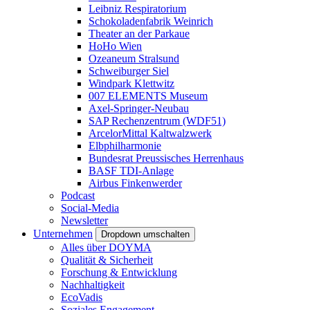
Leibniz Respiratorium
Schokoladenfabrik Weinrich
Theater an der Parkaue
HoHo Wien
Ozeaneum Stralsund
Schweiburger Siel
Windpark Klettwitz
007 ELEMENTS Museum
Axel-Springer-Neubau
SAP Rechenzentrum (WDF51)
ArcelorMittal Kaltwalzwerk
Elbphilharmonie
Bundesrat Preussisches Herrenhaus
BASF TDI-Anlage
Airbus Finkenwerder
Podcast
Social-Media
Newsletter
Unternehmen
Dropdown umschalten
Alles über DOYMA
Qualität & Sicherheit
Forschung & Entwicklung
Nachhaltigkeit
EcoVadis
Soziales Engagement