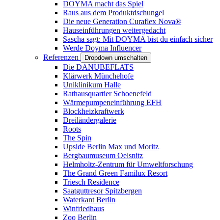
DOYMA macht das Spiel
Raus aus dem Produktdschungel
Die neue Generation Curaflex Nova®
Hauseinführungen weitergedacht
Sascha sagt: Mit DOYMA bist du einfach sicher
Werde Doyma Influencer
Referenzen
Dropdown umschalten
Die DANUBEFLATS
Klärwerk Münchehofe
Uniklinikum Halle
Rathausquartier Schoenefeld
Wärmepumpeneinführung EFH
Blockheizkraftwerk
Dreiländergalerie
Roots
The Spin
Upside Berlin Max und Moritz
Bergbaumuseum Oelsnitz
Helmholtz-Zentrum für Umweltforschung
The Grand Green Familux Resort
Triesch Residence
Saatguttresor Spitzbergen
Waterkant Berlin
Winfriedhaus
Zoo Berlin