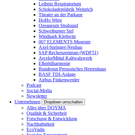
Leibniz Respiratorium
Schokoladenfabrik Weinrich
Theater an der Parkaue
HoHo Wien
Ozeaneum Stralsund
Schweiburger Siel
Windpark Klettwitz
007 ELEMENTS Museum
Axel-Springer-Neubau
SAP Rechenzentrum (WDF51)
ArcelorMittal Kaltwalzwerk
Elbphilharmonie
Bundesrat Preussisches Herrenhaus
BASF TDI-Anlage
Airbus Finkenwerder
Podcast
Social-Media
Newsletter
Unternehmen
Dropdown umschalten
Alles über DOYMA
Qualität & Sicherheit
Forschung & Entwicklung
Nachhaltigkeit
EcoVadis
Soziales Engagement