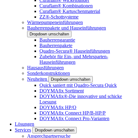
Curaflam® Wickelbänder
Curaflam® Kombinationen
Curaflam® Kartuschenmaterial
ZZ®-Schottsysteme
Wärmepumpeneinführungen
Bauherrenpakete und Hauseinführungen
Dropdown umschalten
Bauherrengarantie
Bauherrenpakete
Quadro-Secura® Hauseinführungen
Zubehör für Ein- und Mehrsparten-
Hauseinführungen
Hausausführungen
Sonderkonstruktionen
Neuheiten
Dropdown umschalten
Quick saniert mit Quadro-Secura Quick
DOYMAfix Sortiment
DOYMAfix®-Die innovative und schicke
Loesung
DOYMAfix HP/O
DOYMAfix Connect HP/B-HP/P
DOYMAfix Connect Pro-Varianten
Lösungen
Services
Dropdown umschalten
Ansprechpartnersuche