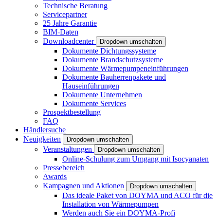
Technische Beratung
Servicepartner
25 Jahre Garantie
BIM-Daten
Downloadcenter
Dropdown umschalten
Dokumente Dichtungssysteme
Dokumente Brandschutzsysteme
Dokumente Wärmepumpeneinführungen
Dokumente Bauherrenpakete und
Hauseinführungen
Dokumente Unternehmen
Dokumente Services
Prospektbestellung
FAQ
Händlersuche
Neuigkeiten
Dropdown umschalten
Veranstaltungen
Dropdown umschalten
Online-Schulung zum Umgang mit Isocyanaten
Pressebereich
Awards
Kampagnen und Aktionen
Dropdown umschalten
Das ideale Paket von DOYMA und ACO für die
Installation von Wärmepumpen
Werden auch Sie ein DOYMA-Profi