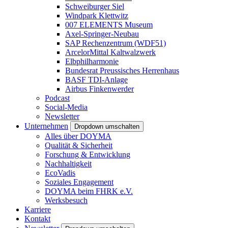
Schweiburger Siel
Windpark Klettwitz
007 ELEMENTS Museum
Axel-Springer-Neubau
SAP Rechenzentrum (WDF51)
ArcelorMittal Kaltwalzwerk
Elbphilharmonie
Bundesrat Preussisches Herrenhaus
BASF TDI-Anlage
Airbus Finkenwerder
Podcast
Social-Media
Newsletter
Unternehmen
Dropdown umschalten
Alles über DOYMA
Qualität & Sicherheit
Forschung & Entwicklung
Nachhaltigkeit
EcoVadis
Soziales Engagement
DOYMA beim FHRK e.V.
Werksbesuch
Karriere
Kontakt