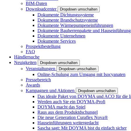
BIM-Daten
Downloadcenter
Dropdown umschalten
Dokumente Dichtungssysteme
Dokumente Brandschutzsysteme
Dokumente Wärmepumpeneinführungen
Dokumente Bauherrenpakete und Hauseinführung
Dokumente Unternehmen
Dokumente Services
Prospektbestellung
FAQ
Händlersuche
Neuigkeiten
Dropdown umschalten
Veranstaltungen
Dropdown umschalten
Online-Schulung zum Umgang mit Isocyanaten
Pressebereich
Awards
Kampagnen und Aktionen
Dropdown umschalten
Das ideale Paket von DOYMA und ACO für die I
Werden auch Sie ein DOYMA-Profi
DOYMA macht das Spiel
Raus aus dem Produktdschungel
Die neue Generation Curaflex Nova®
Hauseinführungen weitergedacht
Sascha sagt: Mit DOYMA bist du einfach sicher