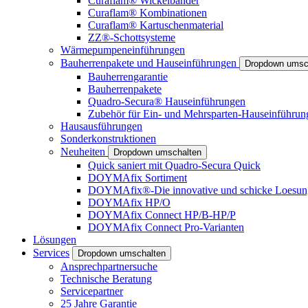
Curaflam® Wickelbänder
Curaflam® Kombinationen
Curaflam® Kartuschenmaterial
ZZ®-Schottsysteme
Wärmepumpeneinführungen
Bauherrenpakete und Hauseinführungen
Dropdown umsc
Bauherrengarantie
Bauherrenpakete
Quadro-Secura® Hauseinführungen
Zubehör für Ein- und Mehrsparten-Hauseinführun
Hausausführungen
Sonderkonstruktionen
Neuheiten
Dropdown umschalten
Quick saniert mit Quadro-Secura Quick
DOYMAfix Sortiment
DOYMAfix®-Die innovative und schicke Loesun
DOYMAfix HP/O
DOYMAfix Connect HP/B-HP/P
DOYMAfix Connect Pro-Varianten
Lösungen
Services
Dropdown umschalten
Ansprechpartnersuche
Technische Beratung
Servicepartner
25 Jahre Garantie