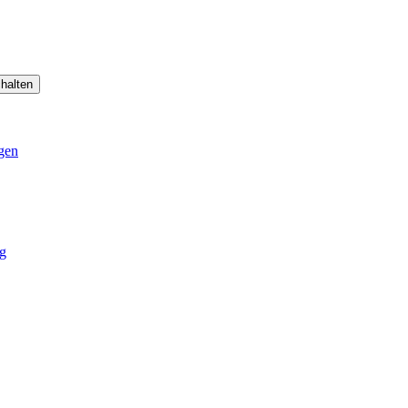
halten
gen
g