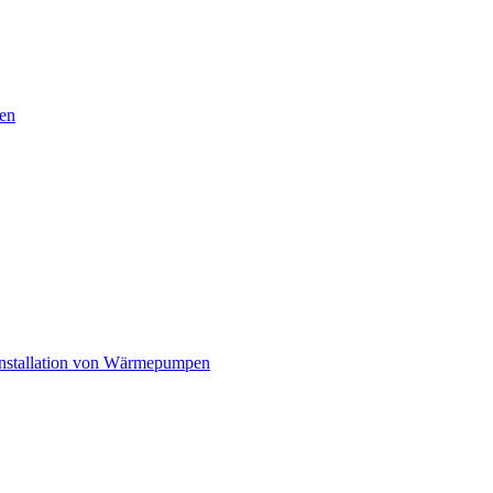
en
nstallation von Wärmepumpen