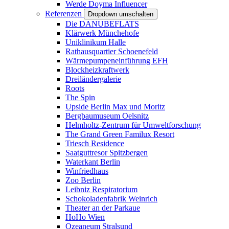
Werde Doyma Influencer
Referenzen
Dropdown umschalten
Die DANUBEFLATS
Klärwerk Münchehofe
Uniklinikum Halle
Rathausquartier Schoenefeld
Wärmepumpeneinführung EFH
Blockheizkraftwerk
Dreiländergalerie
Roots
The Spin
Upside Berlin Max und Moritz
Bergbaumuseum Oelsnitz
Helmholtz-Zentrum für Umweltforschung
The Grand Green Familux Resort
Triesch Residence
Saatguttresor Spitzbergen
Waterkant Berlin
Winfriedhaus
Zoo Berlin
Leibniz Respiratorium
Schokoladenfabrik Weinrich
Theater an der Parkaue
HoHo Wien
Ozeaneum Stralsund