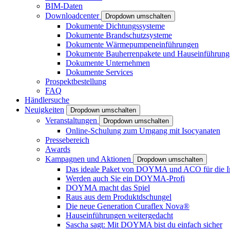
BIM-Daten
Downloadcenter
Dropdown umschalten
Dokumente Dichtungssysteme
Dokumente Brandschutzsysteme
Dokumente Wärmepumpeneinführungen
Dokumente Bauherrenpakete und Hauseinführung
Dokumente Unternehmen
Dokumente Services
Prospektbestellung
FAQ
Händlersuche
Neuigkeiten
Dropdown umschalten
Veranstaltungen
Dropdown umschalten
Online-Schulung zum Umgang mit Isocyanaten
Pressebereich
Awards
Kampagnen und Aktionen
Dropdown umschalten
Das ideale Paket von DOYMA und ACO für die I
Werden auch Sie ein DOYMA-Profi
DOYMA macht das Spiel
Raus aus dem Produktdschungel
Die neue Generation Curaflex Nova®
Hauseinführungen weitergedacht
Sascha sagt: Mit DOYMA bist du einfach sicher