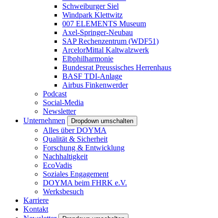
Schweiburger Siel
Windpark Klettwitz
007 ELEMENTS Museum
Axel-Springer-Neubau
SAP Rechenzentrum (WDF51)
ArcelorMittal Kaltwalzwerk
Elbphilharmonie
Bundesrat Preussisches Herrenhaus
BASF TDI-Anlage
Airbus Finkenwerder
Podcast
Social-Media
Newsletter
Unternehmen
Dropdown umschalten
Alles über DOYMA
Qualität & Sicherheit
Forschung & Entwicklung
Nachhaltigkeit
EcoVadis
Soziales Engagement
DOYMA beim FHRK e.V.
Werksbesuch
Karriere
Kontakt