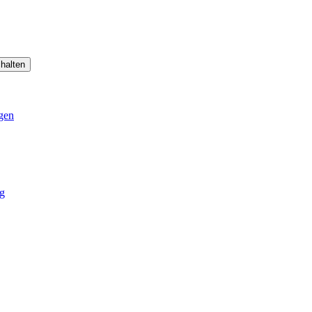
halten
gen
g