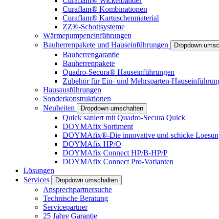
Curaflam® Wickelbänder
Curaflam® Kombinationen
Curaflam® Kartuschenmaterial
ZZ®-Schottsysteme
Wärmepumpeneinführungen
Bauherrenpakete und Hauseinführungen
Dropdown umsc
Bauherrengarantie
Bauherrenpakete
Quadro-Secura® Hauseinführungen
Zubehör für Ein- und Mehrsparten-Hauseinführun
Hausausführungen
Sonderkonstruktionen
Neuheiten
Dropdown umschalten
Quick saniert mit Quadro-Secura Quick
DOYMAfix Sortiment
DOYMAfix®-Die innovative und schicke Loesun
DOYMAfix HP/O
DOYMAfix Connect HP/B-HP/P
DOYMAfix Connect Pro-Varianten
Lösungen
Services
Dropdown umschalten
Ansprechpartnersuche
Technische Beratung
Servicepartner
25 Jahre Garantie