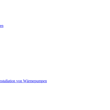
en
nstallation von Wärmepumpen