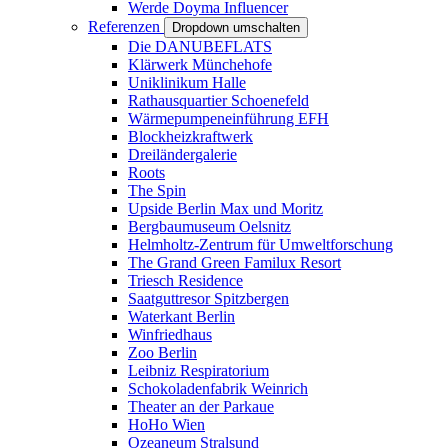
Werde Doyma Influencer
Referenzen
Dropdown umschalten
Die DANUBEFLATS
Klärwerk Münchehofe
Uniklinikum Halle
Rathausquartier Schoenefeld
Wärmepumpeneinführung EFH
Blockheizkraftwerk
Dreiländergalerie
Roots
The Spin
Upside Berlin Max und Moritz
Bergbaumuseum Oelsnitz
Helmholtz-Zentrum für Umweltforschung
The Grand Green Familux Resort
Triesch Residence
Saatguttresor Spitzbergen
Waterkant Berlin
Winfriedhaus
Zoo Berlin
Leibniz Respiratorium
Schokoladenfabrik Weinrich
Theater an der Parkaue
HoHo Wien
Ozeaneum Stralsund