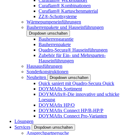
Curaflam® Wickelbänder
Curaflam® Kombinationen
Curaflam® Kartuschenmaterial
ZZ®-Schottsysteme
Wärmepumpeneinführungen
Bauherrenpakete und Hauseinführungen
Dropdown umschalten
Bauherrengarantie
Bauherrenpakete
Quadro-Secura® Hauseinführungen
Zubehör für Ein- und Mehrsparten-
Hauseinführungen
Hausausführungen
Sonderkonstruktionen
Neuheiten
Dropdown umschalten
Quick saniert mit Quadro-Secura Quick
DOYMAfix Sortiment
DOYMAfix®-Die innovative und schicke
Loesung
DOYMAfix HP/O
DOYMAfix Connect HP/B-HP/P
DOYMAfix Connect Pro-Varianten
Lösungen
Services
Dropdown umschalten
Ansprechpartnersuche