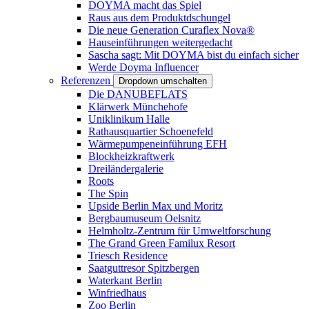
DOYMA macht das Spiel
Raus aus dem Produktdschungel
Die neue Generation Curaflex Nova®
Hauseinführungen weitergedacht
Sascha sagt: Mit DOYMA bist du einfach sicher
Werde Doyma Influencer
Referenzen
Dropdown umschalten
Die DANUBEFLATS
Klärwerk Münchehofe
Uniklinikum Halle
Rathausquartier Schoenefeld
Wärmepumpeneinführung EFH
Blockheizkraftwerk
Dreiländergalerie
Roots
The Spin
Upside Berlin Max und Moritz
Bergbaumuseum Oelsnitz
Helmholtz-Zentrum für Umweltforschung
The Grand Green Familux Resort
Triesch Residence
Saatguttresor Spitzbergen
Waterkant Berlin
Winfriedhaus
Zoo Berlin