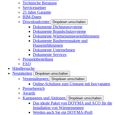
Technische Beratung
Servicepartner
25 Jahre Garantie
BIM-Daten
Downloadcenter
Dropdown umschalten
Dokumente Dichtungssysteme
Dokumente Brandschutzsysteme
Dokumente Wärmepumpeneinführungen
Dokumente Bauherrenpakete und
Hauseinführungen
Dokumente Unternehmen
Dokumente Services
Prospektbestellung
FAQ
Händlersuche
Neuigkeiten
Dropdown umschalten
Veranstaltungen
Dropdown umschalten
Online-Schulung zum Umgang mit Isocyanaten
Pressebereich
Awards
Kampagnen und Aktionen
Dropdown umschalten
Das ideale Paket von DOYMA und ACO für die
Installation von Wärmepumpen
Werden auch Sie ein DOYMA-Profi