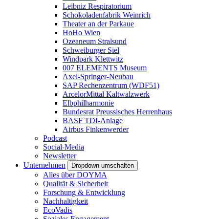
Leibniz Respiratorium
Schokoladenfabrik Weinrich
Theater an der Parkaue
HoHo Wien
Ozeaneum Stralsund
Schweiburger Siel
Windpark Klettwitz
007 ELEMENTS Museum
Axel-Springer-Neubau
SAP Rechenzentrum (WDF51)
ArcelorMittal Kaltwalzwerk
Elbphilharmonie
Bundesrat Preussisches Herrenhaus
BASF TDI-Anlage
Airbus Finkenwerder
Podcast
Social-Media
Newsletter
Unternehmen
Dropdown umschalten
Alles über DOYMA
Qualität & Sicherheit
Forschung & Entwicklung
Nachhaltigkeit
EcoVadis
Soziales Engagement