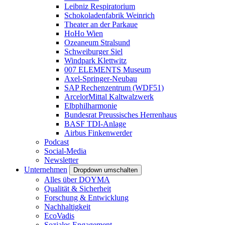
Leibniz Respiratorium
Schokoladenfabrik Weinrich
Theater an der Parkaue
HoHo Wien
Ozeaneum Stralsund
Schweiburger Siel
Windpark Klettwitz
007 ELEMENTS Museum
Axel-Springer-Neubau
SAP Rechenzentrum (WDF51)
ArcelorMittal Kaltwalzwerk
Elbphilharmonie
Bundesrat Preussisches Herrenhaus
BASF TDI-Anlage
Airbus Finkenwerder
Podcast
Social-Media
Newsletter
Unternehmen
Dropdown umschalten
Alles über DOYMA
Qualität & Sicherheit
Forschung & Entwicklung
Nachhaltigkeit
EcoVadis
Soziales Engagement