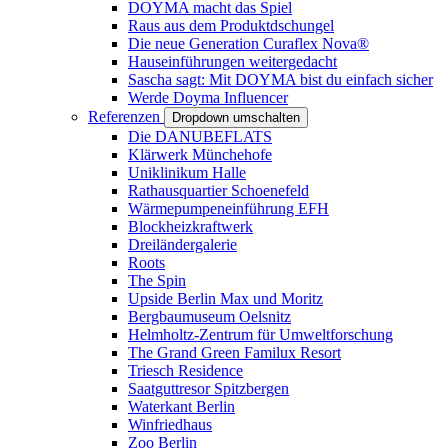
DOYMA macht das Spiel
Raus aus dem Produktdschungel
Die neue Generation Curaflex Nova®
Hauseinführungen weitergedacht
Sascha sagt: Mit DOYMA bist du einfach sicher
Werde Doyma Influencer
Referenzen
Dropdown umschalten
Die DANUBEFLATS
Klärwerk Münchehofe
Uniklinikum Halle
Rathausquartier Schoenefeld
Wärmepumpeneinführung EFH
Blockheizkraftwerk
Dreiländergalerie
Roots
The Spin
Upside Berlin Max und Moritz
Bergbaumuseum Oelsnitz
Helmholtz-Zentrum für Umweltforschung
The Grand Green Familux Resort
Triesch Residence
Saatguttresor Spitzbergen
Waterkant Berlin
Winfriedhaus
Zoo Berlin