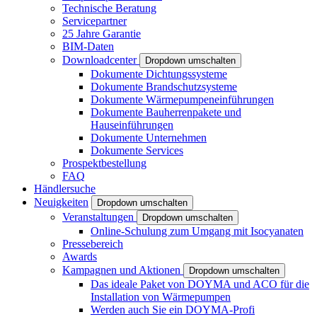
Technische Beratung
Servicepartner
25 Jahre Garantie
BIM-Daten
Downloadcenter
Dropdown umschalten
Dokumente Dichtungssysteme
Dokumente Brandschutzsysteme
Dokumente Wärmepumpeneinführungen
Dokumente Bauherrenpakete und
Hauseinführungen
Dokumente Unternehmen
Dokumente Services
Prospektbestellung
FAQ
Händlersuche
Neuigkeiten
Dropdown umschalten
Veranstaltungen
Dropdown umschalten
Online-Schulung zum Umgang mit Isocyanaten
Pressebereich
Awards
Kampagnen und Aktionen
Dropdown umschalten
Das ideale Paket von DOYMA und ACO für die
Installation von Wärmepumpen
Werden auch Sie ein DOYMA-Profi