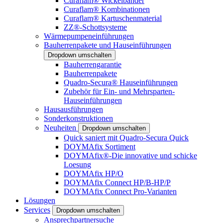
Curaflam® Wickelbänder
Curaflam® Kombinationen
Curaflam® Kartuschenmaterial
ZZ®-Schottsysteme
Wärmepumpeneinführungen
Bauherrenpakete und Hauseinführungen
Dropdown umschalten
Bauherrengarantie
Bauherrenpakete
Quadro-Secura® Hauseinführungen
Zubehör für Ein- und Mehrsparten-
Hauseinführungen
Hausausführungen
Sonderkonstruktionen
Neuheiten
Dropdown umschalten
Quick saniert mit Quadro-Secura Quick
DOYMAfix Sortiment
DOYMAfix®-Die innovative und schicke
Loesung
DOYMAfix HP/O
DOYMAfix Connect HP/B-HP/P
DOYMAfix Connect Pro-Varianten
Lösungen
Services
Dropdown umschalten
Ansprechpartnersuche