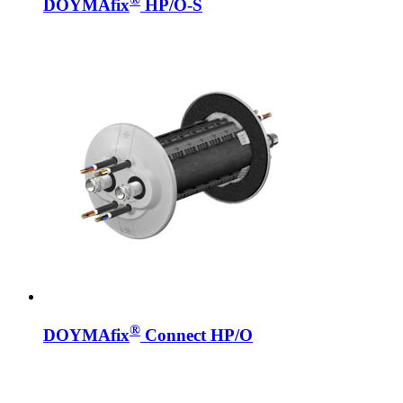
DOYMAfix
HP/O-S
®
DOYMAfix
Connect HP/O