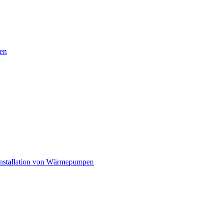
en
nstallation von Wärmepumpen