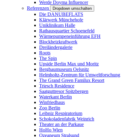
Werde Doyma Influencer
Referenzen
Dropdown umschalten
Die DANUBEFLATS
Klärwerk Münchehofe
Uniklinikum Halle
Rathausquartier Schoenefeld
Wärmepumpeneinführung EFH
Blockheizkraftwerk
Dreiländergalerie
Roots
The Spin
Upside Berlin Max und Moritz
Bergbaumuseum Oelsnitz
Helmholtz-Zentrum für Umweltforschung
The Grand Green Familux Resort
Triesch Residence
Saatguttresor Spitzbergen
Waterkant Berlin
Winfriedhaus
Zoo Berlin
Leibniz Respiratorium
Schokoladenfabrik Weinrich
Theater an der Parkaue
HoHo Wien
Ozeaneum Stralsund