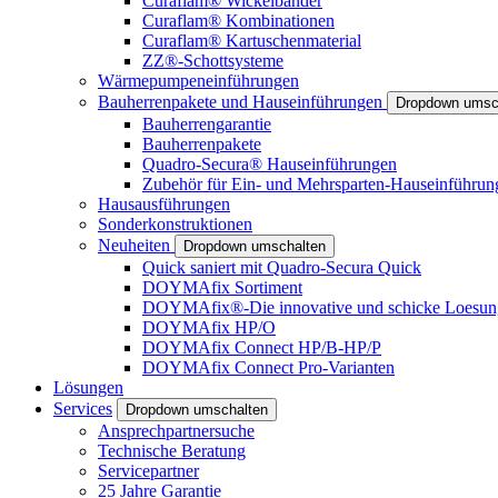
Curaflam® Wickelbänder
Curaflam® Kombinationen
Curaflam® Kartuschenmaterial
ZZ®-Schottsysteme
Wärmepumpeneinführungen
Bauherrenpakete und Hauseinführungen
Dropdown umsc
Bauherrengarantie
Bauherrenpakete
Quadro-Secura® Hauseinführungen
Zubehör für Ein- und Mehrsparten-Hauseinführun
Hausausführungen
Sonderkonstruktionen
Neuheiten
Dropdown umschalten
Quick saniert mit Quadro-Secura Quick
DOYMAfix Sortiment
DOYMAfix®-Die innovative und schicke Loesun
DOYMAfix HP/O
DOYMAfix Connect HP/B-HP/P
DOYMAfix Connect Pro-Varianten
Lösungen
Services
Dropdown umschalten
Ansprechpartnersuche
Technische Beratung
Servicepartner
25 Jahre Garantie