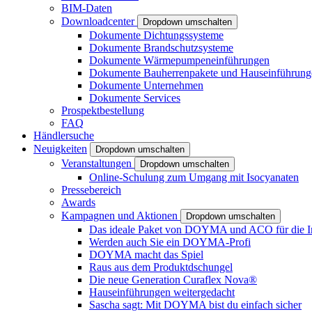
BIM-Daten
Downloadcenter
Dropdown umschalten
Dokumente Dichtungssysteme
Dokumente Brandschutzsysteme
Dokumente Wärmepumpeneinführungen
Dokumente Bauherrenpakete und Hauseinführung
Dokumente Unternehmen
Dokumente Services
Prospektbestellung
FAQ
Händlersuche
Neuigkeiten
Dropdown umschalten
Veranstaltungen
Dropdown umschalten
Online-Schulung zum Umgang mit Isocyanaten
Pressebereich
Awards
Kampagnen und Aktionen
Dropdown umschalten
Das ideale Paket von DOYMA und ACO für die I
Werden auch Sie ein DOYMA-Profi
DOYMA macht das Spiel
Raus aus dem Produktdschungel
Die neue Generation Curaflex Nova®
Hauseinführungen weitergedacht
Sascha sagt: Mit DOYMA bist du einfach sicher