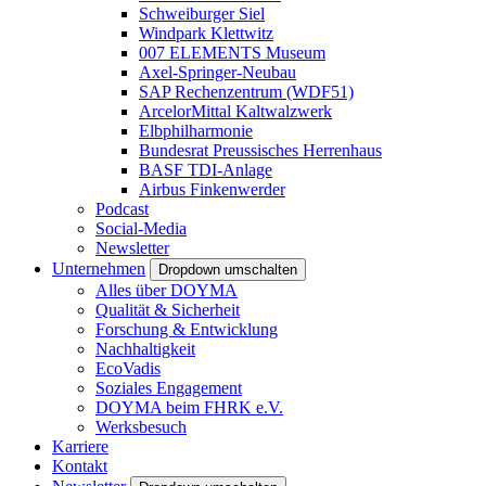
Schweiburger Siel
Windpark Klettwitz
007 ELEMENTS Museum
Axel-Springer-Neubau
SAP Rechenzentrum (WDF51)
ArcelorMittal Kaltwalzwerk
Elbphilharmonie
Bundesrat Preussisches Herrenhaus
BASF TDI-Anlage
Airbus Finkenwerder
Podcast
Social-Media
Newsletter
Unternehmen
Dropdown umschalten
Alles über DOYMA
Qualität & Sicherheit
Forschung & Entwicklung
Nachhaltigkeit
EcoVadis
Soziales Engagement
DOYMA beim FHRK e.V.
Werksbesuch
Karriere
Kontakt