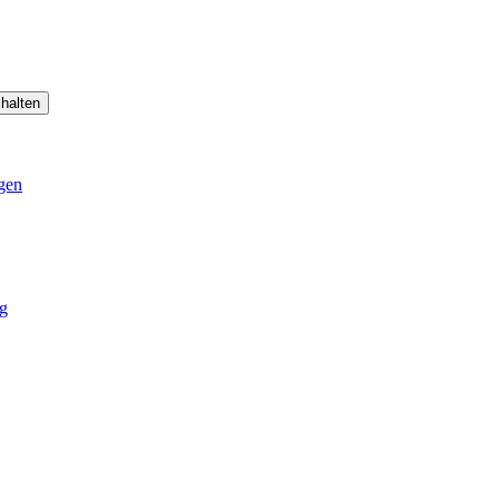
halten
gen
g