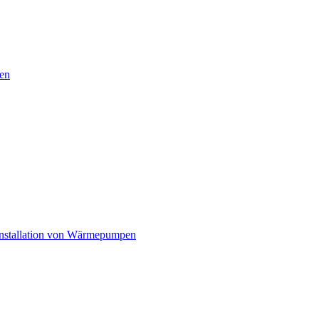
en
nstallation von Wärmepumpen