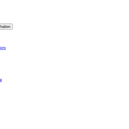
halten
gen
g