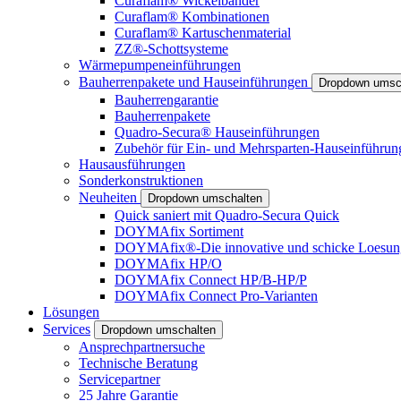
Curaflam® Wickelbänder
Curaflam® Kombinationen
Curaflam® Kartuschenmaterial
ZZ®-Schottsysteme
Wärmepumpeneinführungen
Bauherrenpakete und Hauseinführungen
Dropdown umsc
Bauherrengarantie
Bauherrenpakete
Quadro-Secura® Hauseinführungen
Zubehör für Ein- und Mehrsparten-Hauseinführun
Hausausführungen
Sonderkonstruktionen
Neuheiten
Dropdown umschalten
Quick saniert mit Quadro-Secura Quick
DOYMAfix Sortiment
DOYMAfix®-Die innovative und schicke Loesun
DOYMAfix HP/O
DOYMAfix Connect HP/B-HP/P
DOYMAfix Connect Pro-Varianten
Lösungen
Services
Dropdown umschalten
Ansprechpartnersuche
Technische Beratung
Servicepartner
25 Jahre Garantie