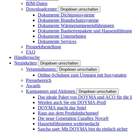
BIM-Daten
Downloadcenter
Dropdown umschalten
Dokumente Dichtungssysteme
Dokumente Brandschutzsysteme
Dokumente Wärmepumpeneinführungen
Dokumente Bauherrenpakete und Hauseinführung
Dokumente Unternehmen
Dokumente Services
Prospektbestellung
FAQ
Händlersuche
Neuigkeiten
Dropdown umschalten
Veranstaltungen
Dropdown umschalten
Online-Schulung zum Umgang mit Isocyanaten
Pressebereich
Awards
Kampagnen und Aktionen
Dropdown umschalten
Das ideale Paket von DOYMA und ACO für die I
Werden auch Sie ein DOYMA-Profi
DOYMA macht das Spiel
Raus aus dem Produktdschungel
Die neue Generation Curaflex Nova®
Hauseinführungen weitergedacht
Sascha sagt: Mit DOYMA bist du einfach sicher