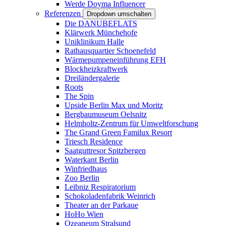
Werde Doyma Influencer
Referenzen
Dropdown umschalten
Die DANUBEFLATS
Klärwerk Münchehofe
Uniklinikum Halle
Rathausquartier Schoenefeld
Wärmepumpeneinführung EFH
Blockheizkraftwerk
Dreiländergalerie
Roots
The Spin
Upside Berlin Max und Moritz
Bergbaumuseum Oelsnitz
Helmholtz-Zentrum für Umweltforschung
The Grand Green Familux Resort
Triesch Residence
Saatguttresor Spitzbergen
Waterkant Berlin
Winfriedhaus
Zoo Berlin
Leibniz Respiratorium
Schokoladenfabrik Weinrich
Theater an der Parkaue
HoHo Wien
Ozeaneum Stralsund