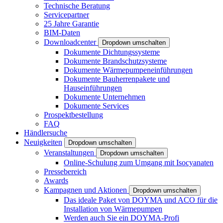
Technische Beratung
Servicepartner
25 Jahre Garantie
BIM-Daten
Downloadcenter
Dropdown umschalten
Dokumente Dichtungssysteme
Dokumente Brandschutzsysteme
Dokumente Wärmepumpeneinführungen
Dokumente Bauherrenpakete und
Hauseinführungen
Dokumente Unternehmen
Dokumente Services
Prospektbestellung
FAQ
Händlersuche
Neuigkeiten
Dropdown umschalten
Veranstaltungen
Dropdown umschalten
Online-Schulung zum Umgang mit Isocyanaten
Pressebereich
Awards
Kampagnen und Aktionen
Dropdown umschalten
Das ideale Paket von DOYMA und ACO für die
Installation von Wärmepumpen
Werden auch Sie ein DOYMA-Profi