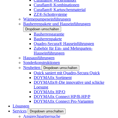
Curaflam® Wickelbänder
Curaflam® Kombinationen
Curaflam® Kartuschenmaterial
ZZ®-Schottsysteme
Wärmepumpeneinführungen
Bauherrenpakete und Hauseinführungen
Dropdown umschalten
Bauherrengarantie
Bauherrenpakete
Quadro-Secura® Hauseinführungen
Zubehör für Ein- und Mehrsparten-
Hauseinführungen
Hausausführungen
Sonderkonstruktionen
Neuheiten
Dropdown umschalten
Quick saniert mit Quadro-Secura Quick
DOYMAfix Sortiment
DOYMAfix®-Die innovative und schicke
Loesung
DOYMAfix HP/O
DOYMAfix Connect HP/B-HP/P
DOYMAfix Connect Pro-Varianten
Lösungen
Services
Dropdown umschalten
Ansprechpartnersuche