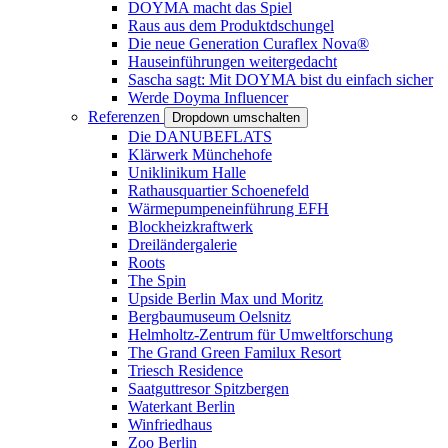
DOYMA macht das Spiel
Raus aus dem Produktdschungel
Die neue Generation Curaflex Nova®
Hauseinführungen weitergedacht
Sascha sagt: Mit DOYMA bist du einfach sicher
Werde Doyma Influencer
Referenzen
Dropdown umschalten
Die DANUBEFLATS
Klärwerk Münchehofe
Uniklinikum Halle
Rathausquartier Schoenefeld
Wärmepumpeneinführung EFH
Blockheizkraftwerk
Dreiländergalerie
Roots
The Spin
Upside Berlin Max und Moritz
Bergbaumuseum Oelsnitz
Helmholtz-Zentrum für Umweltforschung
The Grand Green Familux Resort
Triesch Residence
Saatguttresor Spitzbergen
Waterkant Berlin
Winfriedhaus
Zoo Berlin