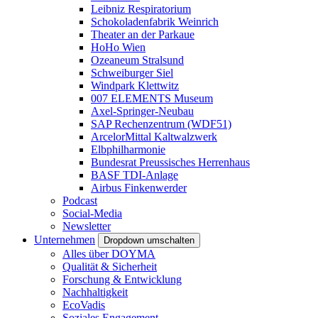
Leibniz Respiratorium
Schokoladenfabrik Weinrich
Theater an der Parkaue
HoHo Wien
Ozeaneum Stralsund
Schweiburger Siel
Windpark Klettwitz
007 ELEMENTS Museum
Axel-Springer-Neubau
SAP Rechenzentrum (WDF51)
ArcelorMittal Kaltwalzwerk
Elbphilharmonie
Bundesrat Preussisches Herrenhaus
BASF TDI-Anlage
Airbus Finkenwerder
Podcast
Social-Media
Newsletter
Unternehmen
Dropdown umschalten
Alles über DOYMA
Qualität & Sicherheit
Forschung & Entwicklung
Nachhaltigkeit
EcoVadis
Soziales Engagement