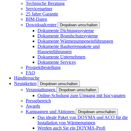
Technische Beratung
Servicepartner
25 Jahre Garantie
BIM-Daten
Downloadcenter
Dropdown umschalten
Dokumente Dichtungssysteme
Dokumente Brandschutzsysteme
Dokumente Wärmepumpeneinführungen
Dokumente Bauherrenpakete und
Hauseinführungen
Dokumente Unternehmen
Dokumente Services
Prospektbestellung
FAQ
Händlersuche
Neuigkeiten
Dropdown umschalten
Veranstaltungen
Dropdown umschalten
Online-Schulung zum Umgang mit Isocyanaten
Pressebereich
Awards
Kampagnen und Aktionen
Dropdown umschalten
Das ideale Paket von DOYMA und ACO für die
Installation von Wärmepumpen
Werden auch Sie ein DOYMA-Profi