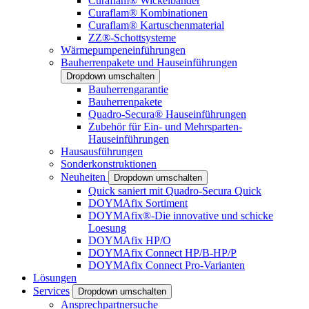
Curaflam® Wickelbänder
Curaflam® Kombinationen
Curaflam® Kartuschenmaterial
ZZ®-Schottsysteme
Wärmepumpeneinführungen
Bauherrenpakete und Hauseinführungen
Dropdown umschalten
Bauherrengarantie
Bauherrenpakete
Quadro-Secura® Hauseinführungen
Zubehör für Ein- und Mehrsparten-
Hauseinführungen
Hausausführungen
Sonderkonstruktionen
Neuheiten
Dropdown umschalten
Quick saniert mit Quadro-Secura Quick
DOYMAfix Sortiment
DOYMAfix®-Die innovative und schicke
Loesung
DOYMAfix HP/O
DOYMAfix Connect HP/B-HP/P
DOYMAfix Connect Pro-Varianten
Lösungen
Services
Dropdown umschalten
Ansprechpartnersuche