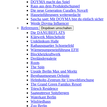
DOYMA macht das Spiel
Raus aus dem Produktdschungel
Die neue Generation Curaflex Nova®
Hauseinführungen weitergedacht
Sascha sagt: Mit DOYMA bist du einfach sicher
Werde Doyma Influencer
Referenzen
Dropdown umschalten
Die DANUBEFLATS
Klärwerk Münchehofe
Uniklinikum Halle
Rathausquartier Schoenefeld
Wärmepumpeneinführung EFH
Blockheizkraftwerk
Dreiländergalerie
Roots
The Spin
Upside Berlin Max und Moritz
Bergbaumuseum Oelsnitz
Helmholtz-Zentrum für Umweltforschung
The Grand Green Familux Resort
Triesch Residence
Saatguttresor Spitzbergen
Waterkant Berlin
Winfriedhaus
Zoo Berlin