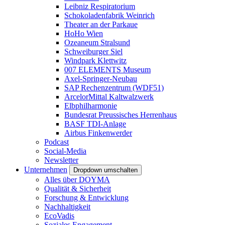
Leibniz Respiratorium
Schokoladenfabrik Weinrich
Theater an der Parkaue
HoHo Wien
Ozeaneum Stralsund
Schweiburger Siel
Windpark Klettwitz
007 ELEMENTS Museum
Axel-Springer-Neubau
SAP Rechenzentrum (WDF51)
ArcelorMittal Kaltwalzwerk
Elbphilharmonie
Bundesrat Preussisches Herrenhaus
BASF TDI-Anlage
Airbus Finkenwerder
Podcast
Social-Media
Newsletter
Unternehmen
Dropdown umschalten
Alles über DOYMA
Qualität & Sicherheit
Forschung & Entwicklung
Nachhaltigkeit
EcoVadis
Soziales Engagement