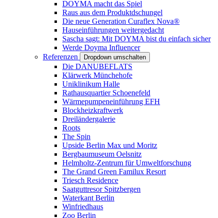
DOYMA macht das Spiel
Raus aus dem Produktdschungel
Die neue Generation Curaflex Nova®
Hauseinführungen weitergedacht
Sascha sagt: Mit DOYMA bist du einfach sicher
Werde Doyma Influencer
Referenzen
Dropdown umschalten
Die DANUBEFLATS
Klärwerk Münchehofe
Uniklinikum Halle
Rathausquartier Schoenefeld
Wärmepumpeneinführung EFH
Blockheizkraftwerk
Dreiländergalerie
Roots
The Spin
Upside Berlin Max und Moritz
Bergbaumuseum Oelsnitz
Helmholtz-Zentrum für Umweltforschung
The Grand Green Familux Resort
Triesch Residence
Saatguttresor Spitzbergen
Waterkant Berlin
Winfriedhaus
Zoo Berlin