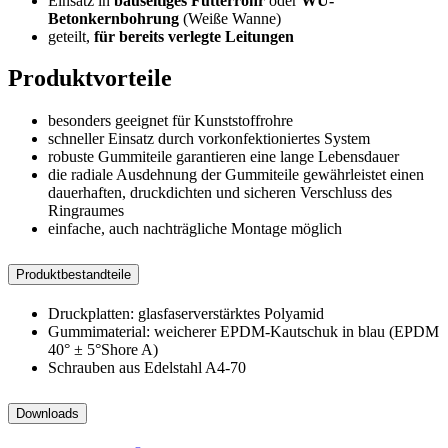
Einsatz in
bauseitiges Futterrohr
oder
WU-
Betonkernbohrung
(Weiße Wanne)
geteilt,
für bereits verlegte Leitungen
Produktvorteile
besonders geeignet für Kunststoffrohre
schneller Einsatz durch vorkonfektioniertes System
robuste Gummiteile garantieren eine lange Lebensdauer
die radiale Ausdehnung der Gummiteile gewährleistet einen
dauerhaften, druckdichten und sicheren Verschluss des
Ringraumes
einfache, auch nachträgliche Montage möglich
Produktbestandteile
Druckplatten: glasfaserverstärktes Polyamid
Gummimaterial: weicherer EPDM-Kautschuk in blau (EPDM
40° ± 5°Shore A)
Schrauben aus Edelstahl A4-70
Downloads