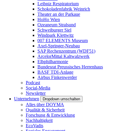
Leibniz Respiratorium
Schokoladenfabrik Weinrich
Theater an der Parkaue
HoHo Wien
Ozeaneum Stralsund
Schweiburger Siel
Windpark Klettwitz
007 ELEMENTS Museum
Axel-Springer-Neubau
SAP Rechenzentrum (WDF51)
ArcelorMittal Kaltwalzwerk
Elbphilharmonie
Bundesrat Preussisches Herrenhaus
BASF TDI-Anlage
Airbus Finkenwerder
Podcast
Social-Media
Newsletter
Unternehmen
Dropdown umschalten
Alles über DOYMA
Qualität & Sicherheit
Forschung & Entwicklung
Nachhaltigkeit
EcoVadis
Soziales Engagement