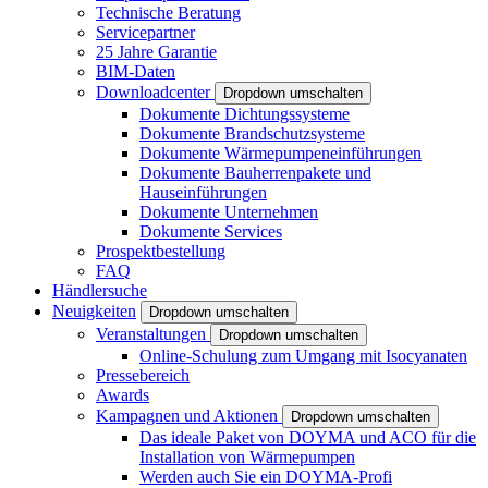
Technische Beratung
Servicepartner
25 Jahre Garantie
BIM-Daten
Downloadcenter
Dropdown umschalten
Dokumente Dichtungssysteme
Dokumente Brandschutzsysteme
Dokumente Wärmepumpeneinführungen
Dokumente Bauherrenpakete und
Hauseinführungen
Dokumente Unternehmen
Dokumente Services
Prospektbestellung
FAQ
Händlersuche
Neuigkeiten
Dropdown umschalten
Veranstaltungen
Dropdown umschalten
Online-Schulung zum Umgang mit Isocyanaten
Pressebereich
Awards
Kampagnen und Aktionen
Dropdown umschalten
Das ideale Paket von DOYMA und ACO für die
Installation von Wärmepumpen
Werden auch Sie ein DOYMA-Profi