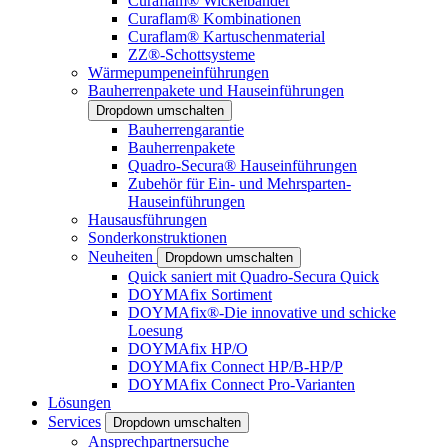
Curaflam® Wickelbänder
Curaflam® Kombinationen
Curaflam® Kartuschenmaterial
ZZ®-Schottsysteme
Wärmepumpeneinführungen
Bauherrenpakete und Hauseinführungen
Dropdown umschalten
Bauherrengarantie
Bauherrenpakete
Quadro-Secura® Hauseinführungen
Zubehör für Ein- und Mehrsparten-
Hauseinführungen
Hausausführungen
Sonderkonstruktionen
Neuheiten
Dropdown umschalten
Quick saniert mit Quadro-Secura Quick
DOYMAfix Sortiment
DOYMAfix®-Die innovative und schicke
Loesung
DOYMAfix HP/O
DOYMAfix Connect HP/B-HP/P
DOYMAfix Connect Pro-Varianten
Lösungen
Services
Dropdown umschalten
Ansprechpartnersuche