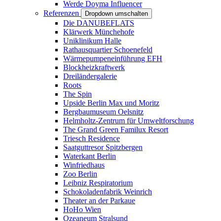
Werde Doyma Influencer
Referenzen
Dropdown umschalten
Die DANUBEFLATS
Klärwerk Münchehofe
Uniklinikum Halle
Rathausquartier Schoenefeld
Wärmepumpeneinführung EFH
Blockheizkraftwerk
Dreiländergalerie
Roots
The Spin
Upside Berlin Max und Moritz
Bergbaumuseum Oelsnitz
Helmholtz-Zentrum für Umweltforschung
The Grand Green Familux Resort
Triesch Residence
Saatguttresor Spitzbergen
Waterkant Berlin
Winfriedhaus
Zoo Berlin
Leibniz Respiratorium
Schokoladenfabrik Weinrich
Theater an der Parkaue
HoHo Wien
Ozeaneum Stralsund