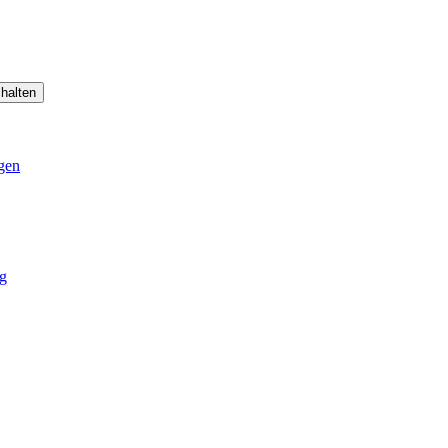
halten
gen
g