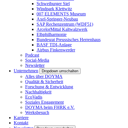
Schweiburger Siel
Windpark Klettwitz
007 ELEMENTS Museum
Axel-Springer-Neubau
SAP Rechenzentrum (WDF51)
ArcelorMittal Kaltwalzwerk
Elbphilharmonie
Bundesrat Preussisches Herrenhaus
BASF TDI-Anlage
Airbus Finkenwerder
Podcast
Social-Media
Newsletter
Unternehmen
Dropdown umschalten
Alles über DOYMA
Qualität & Sicherheit
Forschung & Entwicklung
Nachhaltigkeit
EcoVadis
Soziales Engagement
DOYMA beim FHRK e.V.
Werksbesuch
Karriere
Kontakt