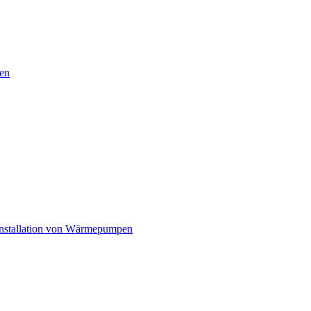
en
nstallation von Wärmepumpen