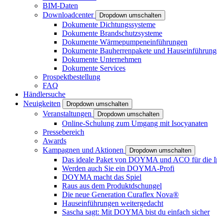
BIM-Daten
Downloadcenter
Dropdown umschalten
Dokumente Dichtungssysteme
Dokumente Brandschutzsysteme
Dokumente Wärmepumpeneinführungen
Dokumente Bauherrenpakete und Hauseinführung
Dokumente Unternehmen
Dokumente Services
Prospektbestellung
FAQ
Händlersuche
Neuigkeiten
Dropdown umschalten
Veranstaltungen
Dropdown umschalten
Online-Schulung zum Umgang mit Isocyanaten
Pressebereich
Awards
Kampagnen und Aktionen
Dropdown umschalten
Das ideale Paket von DOYMA und ACO für die I
Werden auch Sie ein DOYMA-Profi
DOYMA macht das Spiel
Raus aus dem Produktdschungel
Die neue Generation Curaflex Nova®
Hauseinführungen weitergedacht
Sascha sagt: Mit DOYMA bist du einfach sicher