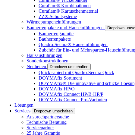
Curaflam® Wickelbänder
Curaflam® Kombinationen
Curaflam® Kartuschenmaterial
ZZ®-Schottsysteme
Wärmepumpeneinführungen
Bauherrenpakete und Hauseinführungen
Dropdown umsc
Bauherrengarantie
Bauherrenpakete
Quadro-Secura® Hauseinführungen
Zubehör für Ein- und Mehrsparten-Hauseinführun
Hausausführungen
Sonderkonstruktionen
Neuheiten
Dropdown umschalten
Quick saniert mit Quadro-Secura Quick
DOYMAfix Sortiment
DOYMAfix®-Die innovative und schicke Loesun
DOYMAfix HP/O
DOYMAfix Connect HP/B-HP/P
DOYMAfix Connect Pro-Varianten
Lösungen
Services
Dropdown umschalten
Ansprechpartnersuche
Technische Beratung
Servicepartner
25 Jahre Garantie