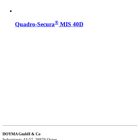
®
Quadro-Secura
MIS 40D
DOYMA GmbH & Co
Industriestr. 43-57, 28876 Oyten