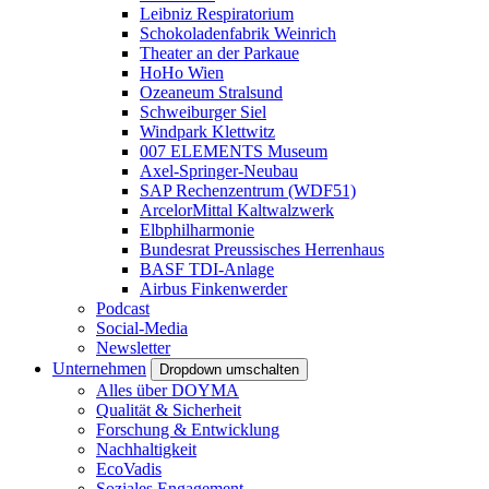
Leibniz Respiratorium
Schokoladenfabrik Weinrich
Theater an der Parkaue
HoHo Wien
Ozeaneum Stralsund
Schweiburger Siel
Windpark Klettwitz
007 ELEMENTS Museum
Axel-Springer-Neubau
SAP Rechenzentrum (WDF51)
ArcelorMittal Kaltwalzwerk
Elbphilharmonie
Bundesrat Preussisches Herrenhaus
BASF TDI-Anlage
Airbus Finkenwerder
Podcast
Social-Media
Newsletter
Unternehmen
Dropdown umschalten
Alles über DOYMA
Qualität & Sicherheit
Forschung & Entwicklung
Nachhaltigkeit
EcoVadis
Soziales Engagement