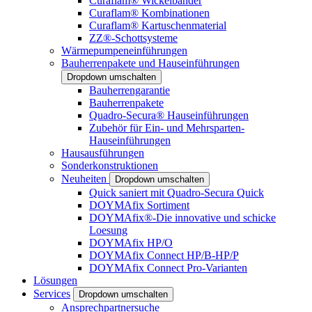
Curaflam® Wickelbänder
Curaflam® Kombinationen
Curaflam® Kartuschenmaterial
ZZ®-Schottsysteme
Wärmepumpeneinführungen
Bauherrenpakete und Hauseinführungen
Dropdown umschalten
Bauherrengarantie
Bauherrenpakete
Quadro-Secura® Hauseinführungen
Zubehör für Ein- und Mehrsparten-
Hauseinführungen
Hausausführungen
Sonderkonstruktionen
Neuheiten
Dropdown umschalten
Quick saniert mit Quadro-Secura Quick
DOYMAfix Sortiment
DOYMAfix®-Die innovative und schicke
Loesung
DOYMAfix HP/O
DOYMAfix Connect HP/B-HP/P
DOYMAfix Connect Pro-Varianten
Lösungen
Services
Dropdown umschalten
Ansprechpartnersuche