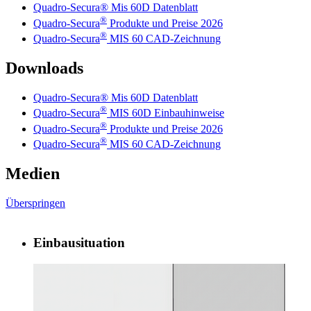
Quadro-Secura® Mis 60D Datenblatt
®
Quadro-Secura
Produkte und Preise 2026
®
Quadro-Secura
MIS 60 CAD-Zeichnung
Downloads
Quadro-Secura® Mis 60D Datenblatt
®
Quadro-Secura
MIS 60D Einbauhinweise
®
Quadro-Secura
Produkte und Preise 2026
®
Quadro-Secura
MIS 60 CAD-Zeichnung
Medien
Überspringen
Einbausituation