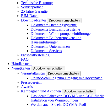
Technische Beratung
Servicepartner
25 Jahre Garantie
BIM-Daten
Downloadcenter
Dropdown umschalten
Dokumente Dichtungssysteme
Dokumente Brandschutzsysteme
Dokumente Wärmepumpeneinführungen
Dokumente Bauherrenpakete und
Hauseinführungen
Dokumente Unternehmen
Dokumente Services
Prospektbestellung
FAQ
Händlersuche
Neuigkeiten
Dropdown umschalten
Veranstaltungen
Dropdown umschalten
Online-Schulung zum Umgang mit Isocyanaten
Pressebereich
Awards
Kampagnen und Aktionen
Dropdown umschalten
Das ideale Paket von DOYMA und ACO für die
Installation von Wärmepumpen
Werden auch Sie ein DOYMA-Profi