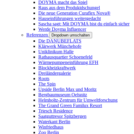
DOYMA macht das Spiel
Raus aus dem Produktdschungel
Die neue Generation Curaflex Nova®
Hauseinführungen weitergedacht
Sascha sagt: Mit DOYMA bist du einfach sicher
Werde Doyma Influencer
Referenzen
Dropdown umschalten
Die DANUBEFLATS
Klärwerk Münchehofe
Uniklinikum Halle
Rathausquartier Schoenefeld
Wärmepumpeneinführung EFH
Blockheizkraftwerk
Dreiländergalerie
Roots
The Spin
Upside Berlin Max und Moritz
Bergbaumuseum Oelsnitz
Helmholtz-Zentrum für Umweltforschung
The Grand Green Familux Resort
Triesch Residence
Saatguttresor Spitzbergen
Waterkant Berlin
Winfriedhaus
Zoo Berlin