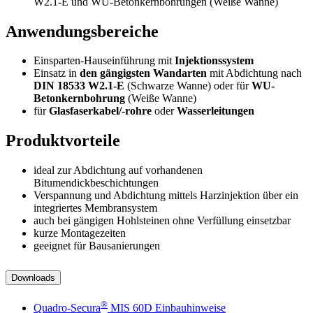
W2.1-E und WU-Betonkernbohrungen (Weiße Wanne)
Anwendungsbereiche
Einsparten-Hauseinführung mit
Injektionssystem
Einsatz in
den gängigsten Wandarten
mit Abdichtung nach
DIN 18533 W2.1-E
(Schwarze Wanne) oder für
WU-
Betonkernbohrung
(Weiße Wanne)
für
Glasfaserkabel/-rohre
oder
Wasserleitungen
Produktvorteile
ideal zur Abdichtung auf vorhandenen
Bitumendickbeschichtungen
Verspannung und Abdichtung mittels Harzinjektion über ein
integriertes Membransystem
auch bei gängigen Hohlsteinen ohne Verfüllung einsetzbar
kurze Montagezeiten
geeignet für Bausanierungen
Downloads
®
Quadro-Secura
MIS 60D Einbauhinweise