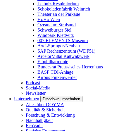
Leibniz Respiratorium
Schokoladenfabrik Weinrich
Theater an der Parkaue
HoHo Wien
Ozeaneum Stralsund
Schweiburger Siel
Windpark Klettwitz
007 ELEMENTS Museum
Axel-Springer-Neubau
SAP Rechenzentrum (WDF51)
ArcelorMittal Kaltwalzwerk
Elbphilharmonie
Bundesrat Preussisches Herrenhaus
BASF TDI-Anlage
Airbus Finkenwerder
Podcast
Social-Media
Newsletter
Unternehmen
Dropdown umschalten
Alles über DOYMA
Qualität & Sicherheit
Forschung & Entwicklung
Nachhaltigkeit
EcoVadis
Soziales Engagement