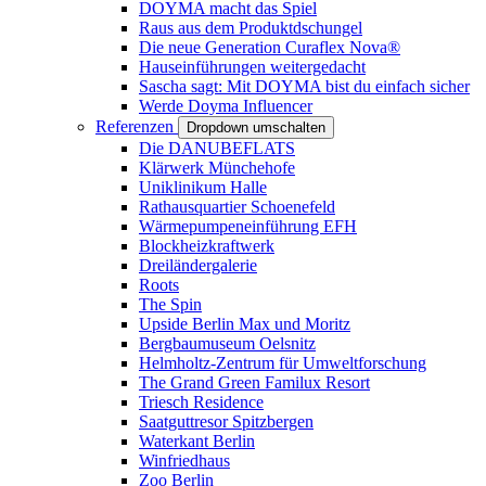
DOYMA macht das Spiel
Raus aus dem Produktdschungel
Die neue Generation Curaflex Nova®
Hauseinführungen weitergedacht
Sascha sagt: Mit DOYMA bist du einfach sicher
Werde Doyma Influencer
Referenzen
Dropdown umschalten
Die DANUBEFLATS
Klärwerk Münchehofe
Uniklinikum Halle
Rathausquartier Schoenefeld
Wärmepumpeneinführung EFH
Blockheizkraftwerk
Dreiländergalerie
Roots
The Spin
Upside Berlin Max und Moritz
Bergbaumuseum Oelsnitz
Helmholtz-Zentrum für Umweltforschung
The Grand Green Familux Resort
Triesch Residence
Saatguttresor Spitzbergen
Waterkant Berlin
Winfriedhaus
Zoo Berlin