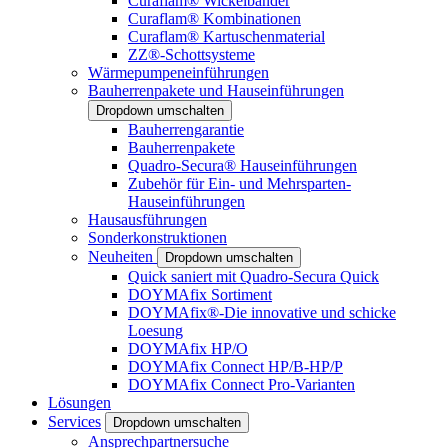
Curaflam® Wickelbänder
Curaflam® Kombinationen
Curaflam® Kartuschenmaterial
ZZ®-Schottsysteme
Wärmepumpeneinführungen
Bauherrenpakete und Hauseinführungen
Dropdown umschalten
Bauherrengarantie
Bauherrenpakete
Quadro-Secura® Hauseinführungen
Zubehör für Ein- und Mehrsparten-
Hauseinführungen
Hausausführungen
Sonderkonstruktionen
Neuheiten
Dropdown umschalten
Quick saniert mit Quadro-Secura Quick
DOYMAfix Sortiment
DOYMAfix®-Die innovative und schicke
Loesung
DOYMAfix HP/O
DOYMAfix Connect HP/B-HP/P
DOYMAfix Connect Pro-Varianten
Lösungen
Services
Dropdown umschalten
Ansprechpartnersuche