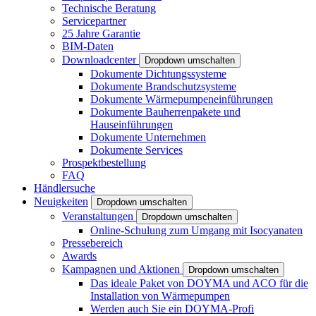
Technische Beratung
Servicepartner
25 Jahre Garantie
BIM-Daten
Downloadcenter
Dropdown umschalten
Dokumente Dichtungssysteme
Dokumente Brandschutzsysteme
Dokumente Wärmepumpeneinführungen
Dokumente Bauherrenpakete und
Hauseinführungen
Dokumente Unternehmen
Dokumente Services
Prospektbestellung
FAQ
Händlersuche
Neuigkeiten
Dropdown umschalten
Veranstaltungen
Dropdown umschalten
Online-Schulung zum Umgang mit Isocyanaten
Pressebereich
Awards
Kampagnen und Aktionen
Dropdown umschalten
Das ideale Paket von DOYMA und ACO für die
Installation von Wärmepumpen
Werden auch Sie ein DOYMA-Profi