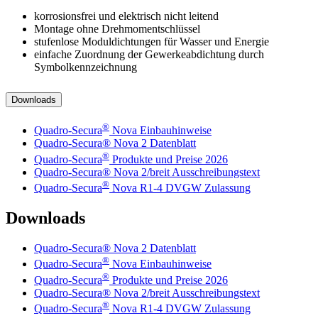
korrosionsfrei und elektrisch nicht leitend
Montage ohne Drehmomentschlüssel
stufenlose Moduldichtungen für Wasser und Energie
einfache Zuordnung der Gewerkeabdichtung durch
Symbolkennzeichnung
Downloads
®
Quadro-Secura
Nova Einbauhinweise
Quadro-Secura® Nova 2 Datenblatt
®
Quadro-Secura
Produkte und Preise 2026
Quadro-Secura® Nova 2/breit Ausschreibungstext
®
Quadro-Secura
Nova R1-4 DVGW Zulassung
Downloads
Quadro-Secura® Nova 2 Datenblatt
®
Quadro-Secura
Nova Einbauhinweise
®
Quadro-Secura
Produkte und Preise 2026
Quadro-Secura® Nova 2/breit Ausschreibungstext
®
Quadro-Secura
Nova R1-4 DVGW Zulassung