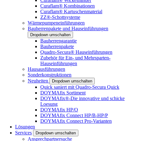
Curaflam® Wickelbänder
Curaflam® Kombinationen
Curaflam® Kartuschenmaterial
ZZ®-Schottsysteme
Wärmepumpeneinführungen
Bauherrenpakete und Hauseinführungen
Dropdown umschalten
Bauherrengarantie
Bauherrenpakete
Quadro-Secura® Hauseinführungen
Zubehör für Ein- und Mehrsparten-
Hauseinführungen
Hausausführungen
Sonderkonstruktionen
Neuheiten
Dropdown umschalten
Quick saniert mit Quadro-Secura Quick
DOYMAfix Sortiment
DOYMAfix®-Die innovative und schicke
Loesung
DOYMAfix HP/O
DOYMAfix Connect HP/B-HP/P
DOYMAfix Connect Pro-Varianten
Lösungen
Services
Dropdown umschalten
Ansprechpartnersuche