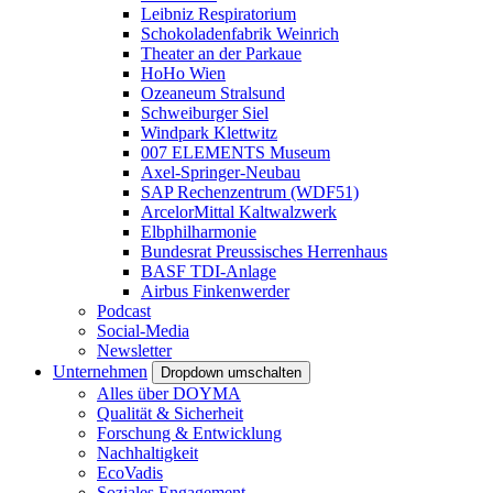
Leibniz Respiratorium
Schokoladenfabrik Weinrich
Theater an der Parkaue
HoHo Wien
Ozeaneum Stralsund
Schweiburger Siel
Windpark Klettwitz
007 ELEMENTS Museum
Axel-Springer-Neubau
SAP Rechenzentrum (WDF51)
ArcelorMittal Kaltwalzwerk
Elbphilharmonie
Bundesrat Preussisches Herrenhaus
BASF TDI-Anlage
Airbus Finkenwerder
Podcast
Social-Media
Newsletter
Unternehmen
Dropdown umschalten
Alles über DOYMA
Qualität & Sicherheit
Forschung & Entwicklung
Nachhaltigkeit
EcoVadis
Soziales Engagement