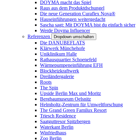
DOYMA macht das Spiel
Raus aus dem Produktdschungel
Die neue Generation Curaflex Nova®
Hauseinführungen weitergedacht
Sascha sagt: Mit DOYMA bist du einfach sicher
Werde Doyma Influencer
Referenzen
Dropdown umschalten
Die DANUBEFLATS
Klärwerk Münchehofe
Uniklinikum Halle
Rathausquartier Schoenefeld
Wärmepumpeneinführung EFH
Blockheizkraftwerk
Dreiländergalerie
Roots
The Spin
Upside Berlin Max und Moritz
Bergbaumuseum Oelsnitz
Helmholtz-Zentrum für Umweltforschung
The Grand Green Familux Resort
Triesch Residence
Saatguttresor Spitzbergen
Waterkant Berlin
Winfriedhaus
Zoo Berlin