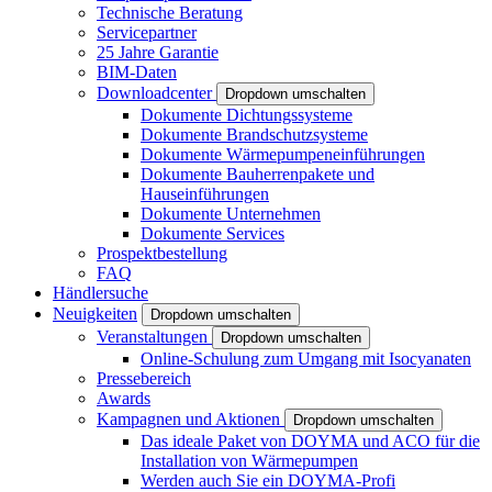
Technische Beratung
Servicepartner
25 Jahre Garantie
BIM-Daten
Downloadcenter
Dropdown umschalten
Dokumente Dichtungssysteme
Dokumente Brandschutzsysteme
Dokumente Wärmepumpeneinführungen
Dokumente Bauherrenpakete und
Hauseinführungen
Dokumente Unternehmen
Dokumente Services
Prospektbestellung
FAQ
Händlersuche
Neuigkeiten
Dropdown umschalten
Veranstaltungen
Dropdown umschalten
Online-Schulung zum Umgang mit Isocyanaten
Pressebereich
Awards
Kampagnen und Aktionen
Dropdown umschalten
Das ideale Paket von DOYMA und ACO für die
Installation von Wärmepumpen
Werden auch Sie ein DOYMA-Profi