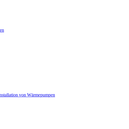
en
nstallation von Wärmepumpen