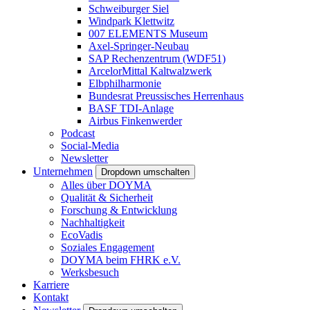
Schweiburger Siel
Windpark Klettwitz
007 ELEMENTS Museum
Axel-Springer-Neubau
SAP Rechenzentrum (WDF51)
ArcelorMittal Kaltwalzwerk
Elbphilharmonie
Bundesrat Preussisches Herrenhaus
BASF TDI-Anlage
Airbus Finkenwerder
Podcast
Social-Media
Newsletter
Unternehmen
Dropdown umschalten
Alles über DOYMA
Qualität & Sicherheit
Forschung & Entwicklung
Nachhaltigkeit
EcoVadis
Soziales Engagement
DOYMA beim FHRK e.V.
Werksbesuch
Karriere
Kontakt