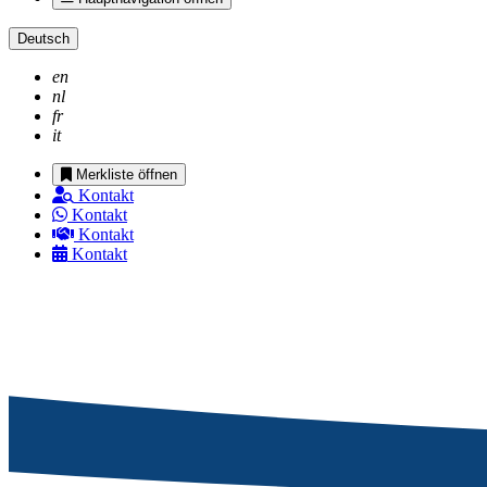
Deutsch
en
nl
fr
it
Merkliste öffnen
Kontakt
Kontakt
Kontakt
Kontakt