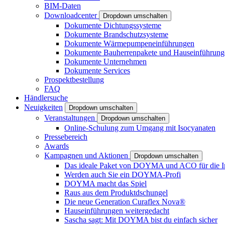
BIM-Daten
Downloadcenter
Dropdown umschalten
Dokumente Dichtungssysteme
Dokumente Brandschutzsysteme
Dokumente Wärmepumpeneinführungen
Dokumente Bauherrenpakete und Hauseinführung
Dokumente Unternehmen
Dokumente Services
Prospektbestellung
FAQ
Händlersuche
Neuigkeiten
Dropdown umschalten
Veranstaltungen
Dropdown umschalten
Online-Schulung zum Umgang mit Isocyanaten
Pressebereich
Awards
Kampagnen und Aktionen
Dropdown umschalten
Das ideale Paket von DOYMA und ACO für die I
Werden auch Sie ein DOYMA-Profi
DOYMA macht das Spiel
Raus aus dem Produktdschungel
Die neue Generation Curaflex Nova®
Hauseinführungen weitergedacht
Sascha sagt: Mit DOYMA bist du einfach sicher