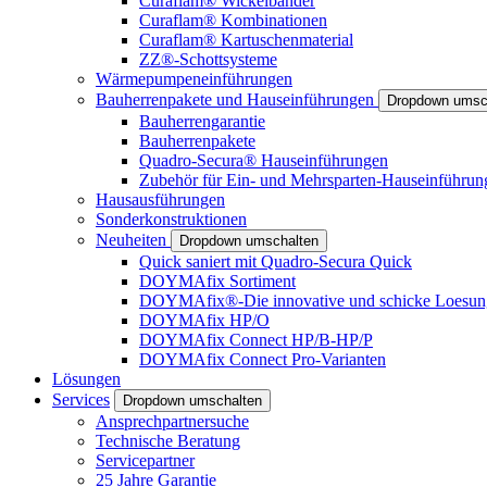
Curaflam® Wickelbänder
Curaflam® Kombinationen
Curaflam® Kartuschenmaterial
ZZ®-Schottsysteme
Wärmepumpeneinführungen
Bauherrenpakete und Hauseinführungen
Dropdown umsc
Bauherrengarantie
Bauherrenpakete
Quadro-Secura® Hauseinführungen
Zubehör für Ein- und Mehrsparten-Hauseinführun
Hausausführungen
Sonderkonstruktionen
Neuheiten
Dropdown umschalten
Quick saniert mit Quadro-Secura Quick
DOYMAfix Sortiment
DOYMAfix®-Die innovative und schicke Loesun
DOYMAfix HP/O
DOYMAfix Connect HP/B-HP/P
DOYMAfix Connect Pro-Varianten
Lösungen
Services
Dropdown umschalten
Ansprechpartnersuche
Technische Beratung
Servicepartner
25 Jahre Garantie