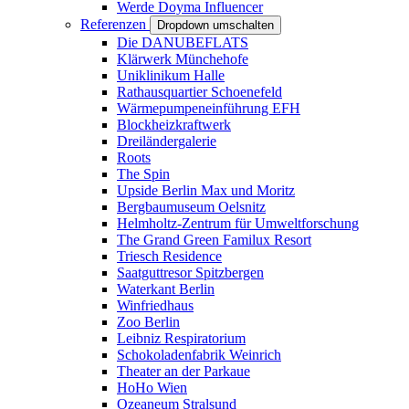
Werde Doyma Influencer
Referenzen
Dropdown umschalten
Die DANUBEFLATS
Klärwerk Münchehofe
Uniklinikum Halle
Rathausquartier Schoenefeld
Wärmepumpeneinführung EFH
Blockheizkraftwerk
Dreiländergalerie
Roots
The Spin
Upside Berlin Max und Moritz
Bergbaumuseum Oelsnitz
Helmholtz-Zentrum für Umweltforschung
The Grand Green Familux Resort
Triesch Residence
Saatguttresor Spitzbergen
Waterkant Berlin
Winfriedhaus
Zoo Berlin
Leibniz Respiratorium
Schokoladenfabrik Weinrich
Theater an der Parkaue
HoHo Wien
Ozeaneum Stralsund