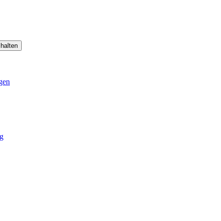
halten
gen
g