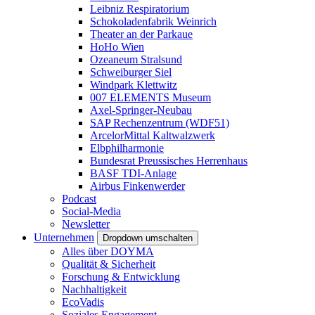
Leibniz Respiratorium
Schokoladenfabrik Weinrich
Theater an der Parkaue
HoHo Wien
Ozeaneum Stralsund
Schweiburger Siel
Windpark Klettwitz
007 ELEMENTS Museum
Axel-Springer-Neubau
SAP Rechenzentrum (WDF51)
ArcelorMittal Kaltwalzwerk
Elbphilharmonie
Bundesrat Preussisches Herrenhaus
BASF TDI-Anlage
Airbus Finkenwerder
Podcast
Social-Media
Newsletter
Unternehmen
Dropdown umschalten
Alles über DOYMA
Qualität & Sicherheit
Forschung & Entwicklung
Nachhaltigkeit
EcoVadis
Soziales Engagement