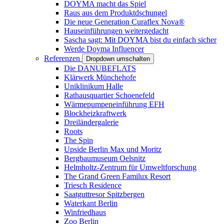
DOYMA macht das Spiel
Raus aus dem Produktdschungel
Die neue Generation Curaflex Nova®
Hauseinführungen weitergedacht
Sascha sagt: Mit DOYMA bist du einfach sicher
Werde Doyma Influencer
Referenzen
Dropdown umschalten
Die DANUBEFLATS
Klärwerk Münchehofe
Uniklinikum Halle
Rathausquartier Schoenefeld
Wärmepumpeneinführung EFH
Blockheizkraftwerk
Dreiländergalerie
Roots
The Spin
Upside Berlin Max und Moritz
Bergbaumuseum Oelsnitz
Helmholtz-Zentrum für Umweltforschung
The Grand Green Familux Resort
Triesch Residence
Saatguttresor Spitzbergen
Waterkant Berlin
Winfriedhaus
Zoo Berlin