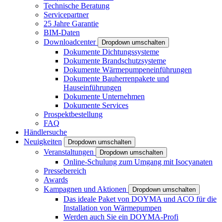
Technische Beratung
Servicepartner
25 Jahre Garantie
BIM-Daten
Downloadcenter
Dropdown umschalten
Dokumente Dichtungssysteme
Dokumente Brandschutzsysteme
Dokumente Wärmepumpeneinführungen
Dokumente Bauherrenpakete und
Hauseinführungen
Dokumente Unternehmen
Dokumente Services
Prospektbestellung
FAQ
Händlersuche
Neuigkeiten
Dropdown umschalten
Veranstaltungen
Dropdown umschalten
Online-Schulung zum Umgang mit Isocyanaten
Pressebereich
Awards
Kampagnen und Aktionen
Dropdown umschalten
Das ideale Paket von DOYMA und ACO für die
Installation von Wärmepumpen
Werden auch Sie ein DOYMA-Profi