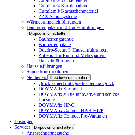
Curaflam® Wickelbänder
Curaflam® Kombinationen
Curaflam® Kartuschenmaterial
ZZ®-Schottsysteme
Wärmepumpeneinführungen
Bauherrenpakete und Hauseinführungen
Dropdown umschalten
Bauherrengarantie
Bauherrenpakete
Quadro-Secura® Hauseinführungen
Zubehör für Ein- und Mehrsparten-
Hauseinführungen
Hausausführungen
Sonderkonstruktionen
Neuheiten
Dropdown umschalten
Quick saniert mit Quadro-Secura Quick
DOYMAfix Sortiment
DOYMAfix®-Die innovative und schicke
Loesung
DOYMAfix HP/O
DOYMAfix Connect HP/B-HP/P
DOYMAfix Connect Pro-Varianten
Lösungen
Services
Dropdown umschalten
Ansprechpartnersuche