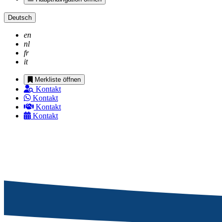
Deutsch
en
nl
fr
it
Merkliste öffnen
Kontakt
Kontakt
Kontakt
Kontakt