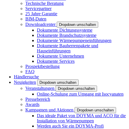
Technische Beratung
Servicepartner
25 Jahre Garantie
BIM-Daten
Downloadcenter
Dropdown umschalten
Dokumente Dichtungssysteme
Dokumente Brandschutzsysteme
Dokumente Wärmepumpeneinführungen
Dokumente Bauherrenpakete und
Hauseinführungen
Dokumente Unternehmen
Dokumente Services
Prospektbestellung
FAQ
Händlersuche
Neuigkeiten
Dropdown umschalten
Veranstaltungen
Dropdown umschalten
Online-Schulung zum Umgang mit Isocyanaten
Pressebereich
Awards
Kampagnen und Aktionen
Dropdown umschalten
Das ideale Paket von DOYMA und ACO für die
Installation von Wärmepumpen
Werden auch Sie ein DOYMA-Profi