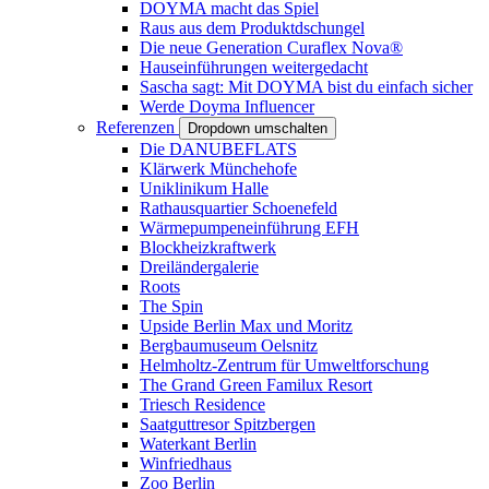
DOYMA macht das Spiel
Raus aus dem Produktdschungel
Die neue Generation Curaflex Nova®
Hauseinführungen weitergedacht
Sascha sagt: Mit DOYMA bist du einfach sicher
Werde Doyma Influencer
Referenzen
Dropdown umschalten
Die DANUBEFLATS
Klärwerk Münchehofe
Uniklinikum Halle
Rathausquartier Schoenefeld
Wärmepumpeneinführung EFH
Blockheizkraftwerk
Dreiländergalerie
Roots
The Spin
Upside Berlin Max und Moritz
Bergbaumuseum Oelsnitz
Helmholtz-Zentrum für Umweltforschung
The Grand Green Familux Resort
Triesch Residence
Saatguttresor Spitzbergen
Waterkant Berlin
Winfriedhaus
Zoo Berlin