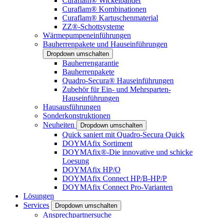
Curaflam® Wickelbänder
Curaflam® Kombinationen
Curaflam® Kartuschenmaterial
ZZ®-Schottsysteme
Wärmepumpeneinführungen
Bauherrenpakete und Hauseinführungen
Dropdown umschalten
Bauherrengarantie
Bauherrenpakete
Quadro-Secura® Hauseinführungen
Zubehör für Ein- und Mehrsparten-
Hauseinführungen
Hausausführungen
Sonderkonstruktionen
Neuheiten
Dropdown umschalten
Quick saniert mit Quadro-Secura Quick
DOYMAfix Sortiment
DOYMAfix®-Die innovative und schicke
Loesung
DOYMAfix HP/O
DOYMAfix Connect HP/B-HP/P
DOYMAfix Connect Pro-Varianten
Lösungen
Services
Dropdown umschalten
Ansprechpartnersuche