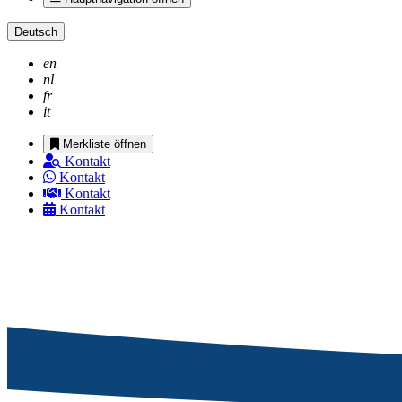
Deutsch
en
nl
fr
it
Merkliste öffnen
Kontakt
Kontakt
Kontakt
Kontakt