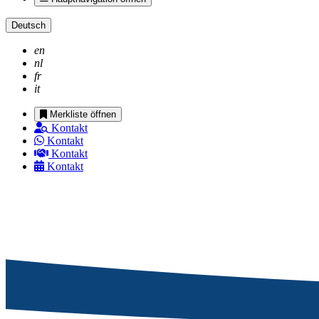
Deutsch
en
nl
fr
it
Merkliste öffnen
Kontakt
Kontakt
Kontakt
Kontakt