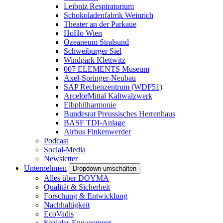
Leibniz Respiratorium
Schokoladenfabrik Weinrich
Theater an der Parkaue
HoHo Wien
Ozeaneum Stralsund
Schweiburger Siel
Windpark Klettwitz
007 ELEMENTS Museum
Axel-Springer-Neubau
SAP Rechenzentrum (WDF51)
ArcelorMittal Kaltwalzwerk
Elbphilharmonie
Bundesrat Preussisches Herrenhaus
BASF TDI-Anlage
Airbus Finkenwerder
Podcast
Social-Media
Newsletter
Unternehmen
Dropdown umschalten
Alles über DOYMA
Qualität & Sicherheit
Forschung & Entwicklung
Nachhaltigkeit
EcoVadis
Soziales Engagement