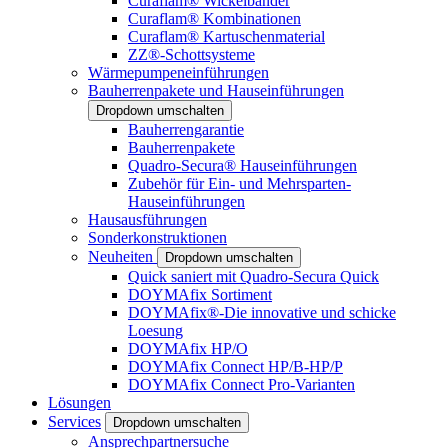
Curaflam® Wickelbänder
Curaflam® Kombinationen
Curaflam® Kartuschenmaterial
ZZ®-Schottsysteme
Wärmepumpeneinführungen
Bauherrenpakete und Hauseinführungen
Dropdown umschalten
Bauherrengarantie
Bauherrenpakete
Quadro-Secura® Hauseinführungen
Zubehör für Ein- und Mehrsparten-
Hauseinführungen
Hausausführungen
Sonderkonstruktionen
Neuheiten
Dropdown umschalten
Quick saniert mit Quadro-Secura Quick
DOYMAfix Sortiment
DOYMAfix®-Die innovative und schicke
Loesung
DOYMAfix HP/O
DOYMAfix Connect HP/B-HP/P
DOYMAfix Connect Pro-Varianten
Lösungen
Services
Dropdown umschalten
Ansprechpartnersuche