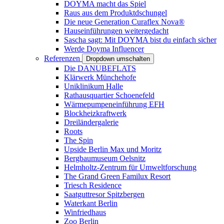
DOYMA macht das Spiel
Raus aus dem Produktdschungel
Die neue Generation Curaflex Nova®
Hauseinführungen weitergedacht
Sascha sagt: Mit DOYMA bist du einfach sicher
Werde Doyma Influencer
Referenzen
Dropdown umschalten
Die DANUBEFLATS
Klärwerk Münchehofe
Uniklinikum Halle
Rathausquartier Schoenefeld
Wärmepumpeneinführung EFH
Blockheizkraftwerk
Dreiländergalerie
Roots
The Spin
Upside Berlin Max und Moritz
Bergbaumuseum Oelsnitz
Helmholtz-Zentrum für Umweltforschung
The Grand Green Familux Resort
Triesch Residence
Saatguttresor Spitzbergen
Waterkant Berlin
Winfriedhaus
Zoo Berlin