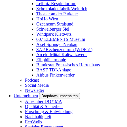
Leibniz Respiratorium
Schokoladenfabrik Weinrich
Theater an der Parkaue
HoHo Wien
Ozeaneum Stralsund
Schweiburger Siel
Windpark Klettwitz
007 ELEMENTS Museum
Axel-Springer-Neubau
SAP Rechenzentrum (WDF51)
ArcelorMittal Kaltwalzwerk
Elbphilharmonie
Bundesrat Preussisches Herrenhaus
BASF TDI-Anlage
Airbus Finkenwerder
Podcast
Social-Media
Newsletter
Unternehmen
Dropdown umschalten
Alles über DOYMA
Qualität & Sicherheit
Forschung & Entwicklung
Nachhaltigkeit
EcoVadis
Soziales Engagement