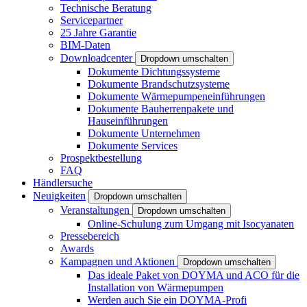
Technische Beratung
Servicepartner
25 Jahre Garantie
BIM-Daten
Downloadcenter
Dropdown umschalten
Dokumente Dichtungssysteme
Dokumente Brandschutzsysteme
Dokumente Wärmepumpeneinführungen
Dokumente Bauherrenpakete und
Hauseinführungen
Dokumente Unternehmen
Dokumente Services
Prospektbestellung
FAQ
Händlersuche
Neuigkeiten
Dropdown umschalten
Veranstaltungen
Dropdown umschalten
Online-Schulung zum Umgang mit Isocyanaten
Pressebereich
Awards
Kampagnen und Aktionen
Dropdown umschalten
Das ideale Paket von DOYMA und ACO für die
Installation von Wärmepumpen
Werden auch Sie ein DOYMA-Profi