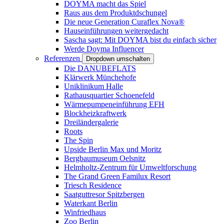
DOYMA macht das Spiel
Raus aus dem Produktdschungel
Die neue Generation Curaflex Nova®
Hauseinführungen weitergedacht
Sascha sagt: Mit DOYMA bist du einfach sicher
Werde Doyma Influencer
Referenzen
Dropdown umschalten
Die DANUBEFLATS
Klärwerk Münchehofe
Uniklinikum Halle
Rathausquartier Schoenefeld
Wärmepumpeneinführung EFH
Blockheizkraftwerk
Dreiländergalerie
Roots
The Spin
Upside Berlin Max und Moritz
Bergbaumuseum Oelsnitz
Helmholtz-Zentrum für Umweltforschung
The Grand Green Familux Resort
Triesch Residence
Saatguttresor Spitzbergen
Waterkant Berlin
Winfriedhaus
Zoo Berlin