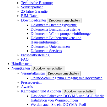
Technische Beratung
Servicepartner
25 Jahre Garantie
BIM-Daten
Downloadcenter
Dropdown umschalten
Dokumente Dichtungssysteme
Dokumente Brandschutzsysteme
Dokumente Wärmepumpeneinführungen
Dokumente Bauherrenpakete und
Hauseinführungen
Dokumente Unternehmen
Dokumente Services
Prospektbestellung
FAQ
Händlersuche
Neuigkeiten
Dropdown umschalten
Veranstaltungen
Dropdown umschalten
Online-Schulung zum Umgang mit Isocyanaten
Pressebereich
Awards
Kampagnen und Aktionen
Dropdown umschalten
Das ideale Paket von DOYMA und ACO für die
Installation von Wärmepumpen
Werden auch Sie ein DOYMA-Profi