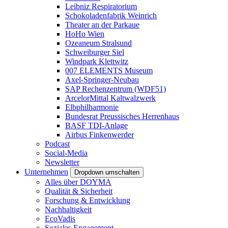
Leibniz Respiratorium
Schokoladenfabrik Weinrich
Theater an der Parkaue
HoHo Wien
Ozeaneum Stralsund
Schweiburger Siel
Windpark Klettwitz
007 ELEMENTS Museum
Axel-Springer-Neubau
SAP Rechenzentrum (WDF51)
ArcelorMittal Kaltwalzwerk
Elbphilharmonie
Bundesrat Preussisches Herrenhaus
BASF TDI-Anlage
Airbus Finkenwerder
Podcast
Social-Media
Newsletter
Unternehmen
Dropdown umschalten
Alles über DOYMA
Qualität & Sicherheit
Forschung & Entwicklung
Nachhaltigkeit
EcoVadis
Soziales Engagement