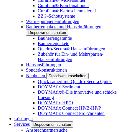
Curaflam® Wickelbänder
Curaflam® Kombinationen
Curaflam® Kartuschenmaterial
ZZ®-Schottsysteme
Wärmepumpeneinführungen
Bauherrenpakete und Hauseinführungen
Dropdown umschalten
Bauherrengarantie
Bauherrenpakete
Quadro-Secura® Hauseinführungen
Zubehör für Ein- und Mehrsparten-
Hauseinführungen
Hausausführungen
Sonderkonstruktionen
Neuheiten
Dropdown umschalten
Quick saniert mit Quadro-Secura Quick
DOYMAfix Sortiment
DOYMAfix®-Die innovative und schicke
Loesung
DOYMAfix HP/O
DOYMAfix Connect HP/B-HP/P
DOYMAfix Connect Pro-Varianten
Lösungen
Services
Dropdown umschalten
Ansprechpartnersuche