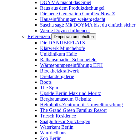
DOYMA macht das Spiel
Raus aus dem Produktdschungel
Die neue Generation Curaflex Nova®
Hauseinführungen weitergedacht
Sascha sagt: Mit DOYMA bist du einfach sicher
Werde Doyma Influencer
Referenzen
Dropdown umschalten
Die DANUBEFLATS
Klärwerk Münchehofe
Uniklinikum Halle
Rathausquartier Schoenefeld
Wärmepumpeneinführung EFH
Blockheizkraftwerk
Dreiländergalerie
Roots
The Spin
Upside Berlin Max und Moritz
Bergbaumuseum Oelsnitz
Helmholtz-Zentrum für Umweltforschung
The Grand Green Familux Resort
Triesch Residence
Saatguttresor Spitzbergen
Waterkant Berlin
Winfriedhaus
Zoo Berlin