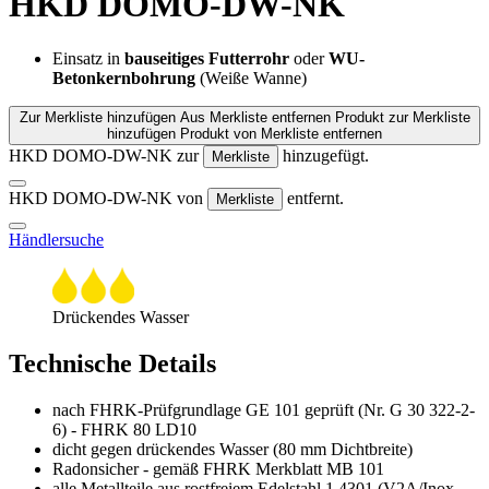
HKD DOMO-DW-NK
Einsatz in
bauseitiges Futterrohr
oder
WU-
Betonkernbohrung
(Weiße Wanne)
Zur Merkliste hinzufügen
Aus Merkliste entfernen
Produkt zur Merkliste
hinzufügen
Produkt von Merkliste entfernen
HKD DOMO-DW-NK zur
hinzugefügt.
Merkliste
HKD DOMO-DW-NK von
entfernt.
Merkliste
Händlersuche
Drückendes Wasser
Technische Details
nach FHRK-Prüfgrundlage GE 101 geprüft (Nr. G 30 322-2-
6) - FHRK 80 LD10
dicht gegen drückendes Wasser (80 mm Dichtbreite)
Radonsicher - gemäß FHRK Merkblatt MB 101
alle Metallteile aus rostfreiem Edelstahl 1.4301 (V2A/Inox