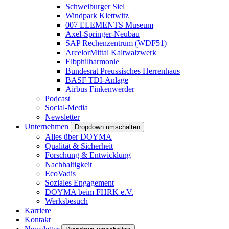
Schweiburger Siel
Windpark Klettwitz
007 ELEMENTS Museum
Axel-Springer-Neubau
SAP Rechenzentrum (WDF51)
ArcelorMittal Kaltwalzwerk
Elbphilharmonie
Bundesrat Preussisches Herrenhaus
BASF TDI-Anlage
Airbus Finkenwerder
Podcast
Social-Media
Newsletter
Unternehmen
Dropdown umschalten
Alles über DOYMA
Qualität & Sicherheit
Forschung & Entwicklung
Nachhaltigkeit
EcoVadis
Soziales Engagement
DOYMA beim FHRK e.V.
Werksbesuch
Karriere
Kontakt