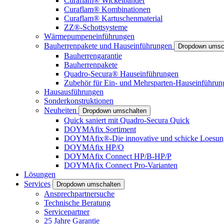
Curaflam® Wickelbänder
Curaflam® Kombinationen
Curaflam® Kartuschenmaterial
ZZ®-Schottsysteme
Wärmepumpeneinführungen
Bauherrenpakete und Hauseinführungen
Dropdown umsc
Bauherrengarantie
Bauherrenpakete
Quadro-Secura® Hauseinführungen
Zubehör für Ein- und Mehrsparten-Hauseinführun
Hausausführungen
Sonderkonstruktionen
Neuheiten
Dropdown umschalten
Quick saniert mit Quadro-Secura Quick
DOYMAfix Sortiment
DOYMAfix®-Die innovative und schicke Loesun
DOYMAfix HP/O
DOYMAfix Connect HP/B-HP/P
DOYMAfix Connect Pro-Varianten
Lösungen
Services
Dropdown umschalten
Ansprechpartnersuche
Technische Beratung
Servicepartner
25 Jahre Garantie