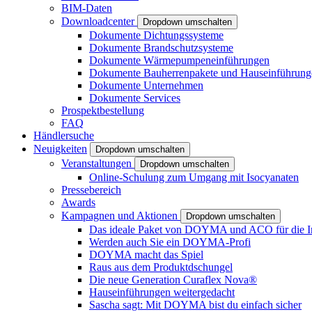
BIM-Daten
Downloadcenter
Dropdown umschalten
Dokumente Dichtungssysteme
Dokumente Brandschutzsysteme
Dokumente Wärmepumpeneinführungen
Dokumente Bauherrenpakete und Hauseinführung
Dokumente Unternehmen
Dokumente Services
Prospektbestellung
FAQ
Händlersuche
Neuigkeiten
Dropdown umschalten
Veranstaltungen
Dropdown umschalten
Online-Schulung zum Umgang mit Isocyanaten
Pressebereich
Awards
Kampagnen und Aktionen
Dropdown umschalten
Das ideale Paket von DOYMA und ACO für die I
Werden auch Sie ein DOYMA-Profi
DOYMA macht das Spiel
Raus aus dem Produktdschungel
Die neue Generation Curaflex Nova®
Hauseinführungen weitergedacht
Sascha sagt: Mit DOYMA bist du einfach sicher