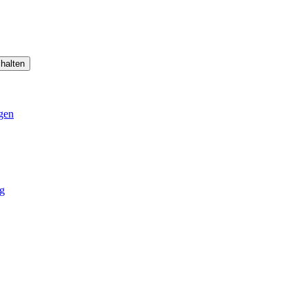
halten
gen
g