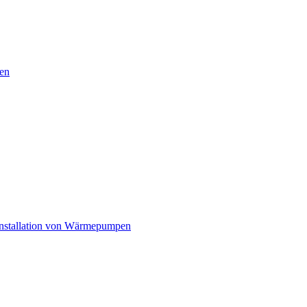
en
nstallation von Wärmepumpen