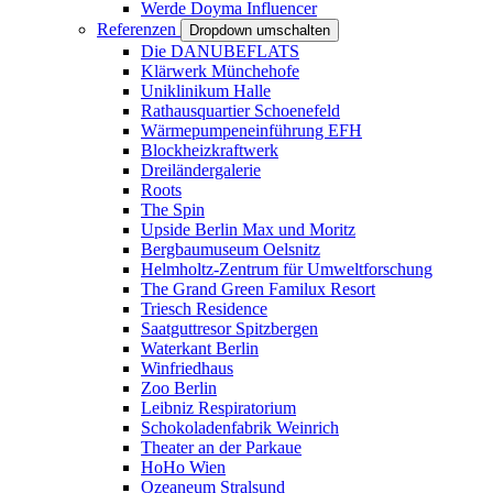
Werde Doyma Influencer
Referenzen
Dropdown umschalten
Die DANUBEFLATS
Klärwerk Münchehofe
Uniklinikum Halle
Rathausquartier Schoenefeld
Wärmepumpeneinführung EFH
Blockheizkraftwerk
Dreiländergalerie
Roots
The Spin
Upside Berlin Max und Moritz
Bergbaumuseum Oelsnitz
Helmholtz-Zentrum für Umweltforschung
The Grand Green Familux Resort
Triesch Residence
Saatguttresor Spitzbergen
Waterkant Berlin
Winfriedhaus
Zoo Berlin
Leibniz Respiratorium
Schokoladenfabrik Weinrich
Theater an der Parkaue
HoHo Wien
Ozeaneum Stralsund