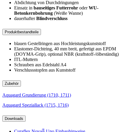
Abdichtung von Durchdringungen
Einsatz in
bauseitiges Futterrohr
oder
WU-
Betonkernbohrung
(Weiße Wanne)
dauerhafter
Blindverschluss
Produktbestandteile
blauen Gestellringen aus Hochleistungskunststoff
Elastomer-Dichtring, 40 mm breit, gefertigt aus EPDM
(DOYMA-Grip), optional NBR (kraftstoff-/ölbeständig)
ITL-Muttern
Schrauben aus Edelstahl A4
Verschlussstopfen aus Kunststoff
Zubehör
Aquagard Grundierung (1710, 1711)
Aquagard Speziallack (1715, 1716)
Downloads
®
Curaflex Nova
Uno Einbauhinweise