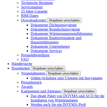
Technische Beratung
Servicepartner
25 Jahre Garantie
BIM-Daten
Downloadcenter
Dropdown umschalten
Dokumente Dichtungssysteme
Dokumente Brandschutzsysteme
Dokumente Wärmepumpeneinführungen
Dokumente Bauherrenpakete und
Hauseinführungen
Dokumente Unternehmen
Dokumente Services
Prospektbestellung
FAQ
Händlersuche
Neuigkeiten
Dropdown umschalten
Veranstaltungen
Dropdown umschalten
Online-Schulung zum Umgang mit Isocyanaten
Pressebereich
Awards
Kampagnen und Aktionen
Dropdown umschalten
Das ideale Paket von DOYMA und ACO für die
Installation von Wärmepumpen
Werden auch Sie ein DOYMA-Profi