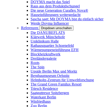
DOYMA macht das Spiel
Raus aus dem Produktdschungel
Die neue Generation Curaflex Nova®
Hauseinführungen weitergedacht
Sascha sagt: Mit DOYMA bist du einfach sicher
Werde Doyma Influencer
Referenzen
Dropdown umschalten
Die DANUBEFLATS
Klärwerk Münchehofe
Uniklinikum Halle
Rathausquartier Schoenefeld
Wärmepumpeneinführung EFH
Blockheizkraftwerk
Dreiländergalerie
Roots
The Spin
Upside Berlin Max und Moritz
Bergbaumuseum Oelsnitz
Helmholtz-Zentrum für Umweltforschung
The Grand Green Familux Resort
Triesch Residence
Saatguttresor Spitzbergen
Waterkant Berlin
Winfriedhaus
Zoo Berlin