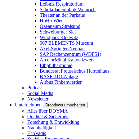
Leibniz Respiratorium
Schokoladenfabrik Weinrich
Theater an der Parkaue
HoHo Wien
Ozeaneum Stralsund
Schweiburger Siel
Windpark Klettwitz
007 ELEMENTS Museum
Axel-Springer-Neubau
SAP Rechenzentrum (WDF51)
ArcelorMittal Kaltwalzwerk
Elbphilharmonie
Bundesrat Preussisches Herrenhaus
BASF TDI-Anlage
Airbus Finkenwerder
Podcast
Social-Media
Newsletter
Unternehmen
Dropdown umschalten
Alles über DOYMA
Qualität & Sicherheit
Forschung & Entwicklung
Nachhaltigkeit
EcoVadis
Soziales Engagement