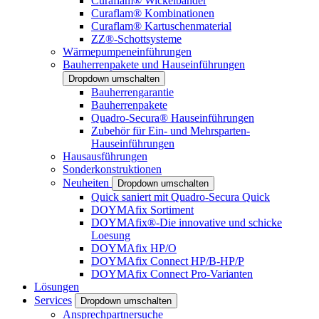
Curaflam® Wickelbänder
Curaflam® Kombinationen
Curaflam® Kartuschenmaterial
ZZ®-Schottsysteme
Wärmepumpeneinführungen
Bauherrenpakete und Hauseinführungen
Dropdown umschalten
Bauherrengarantie
Bauherrenpakete
Quadro-Secura® Hauseinführungen
Zubehör für Ein- und Mehrsparten-
Hauseinführungen
Hausausführungen
Sonderkonstruktionen
Neuheiten
Dropdown umschalten
Quick saniert mit Quadro-Secura Quick
DOYMAfix Sortiment
DOYMAfix®-Die innovative und schicke
Loesung
DOYMAfix HP/O
DOYMAfix Connect HP/B-HP/P
DOYMAfix Connect Pro-Varianten
Lösungen
Services
Dropdown umschalten
Ansprechpartnersuche