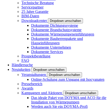
Technische Beratung
Servicepartner
25 Jahre Garantie
BIM-Daten
Downloadcenter
Dropdown umschalten
Dokumente Dichtungssysteme
Dokumente Brandschutzsysteme
Dokumente Wärmepumpeneinführungen
Dokumente Bauherrenpakete und
Hauseinführungen
Dokumente Unternehmen
Dokumente Services
Prospektbestellung
FAQ
Händlersuche
Neuigkeiten
Dropdown umschalten
Veranstaltungen
Dropdown umschalten
Online-Schulung zum Umgang mit Isocyanaten
Pressebereich
Awards
Kampagnen und Aktionen
Dropdown umschalten
Das ideale Paket von DOYMA und ACO für die
Installation von Wärmepumpen
Werden auch Sie ein DOYMA-Profi