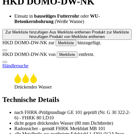
HKD DOMO-DW-NK
Einsatz in
bauseitiges Futterrohr
oder
WU-
Betonkernbohrung
(Weiße Wanne)
Zur Merkliste hinzufügen
Aus Merkliste entfernen
Produkt zur Merkliste
hinzufügen
Produkt von Merkliste entfernen
HKD DOMO-DW-NK zur
hinzugefügt.
Merkliste
HKD DOMO-DW-NK von
entfernt.
Merkliste
Händlersuche
Drückendes Wasser
Technische Details
nach FHRK-Prüfgrundlage GE 101 geprüft (Nr. G 30 322-2-
6) - FHRK 80 LD10
dicht gegen drückendes Wasser (80 mm Dichtbreite)
Radonsicher - gemäß FHRK Merkblatt MB 101
alle Metallteile aus rostfreiem Edelstahl 1.4301 (V2A/Inox