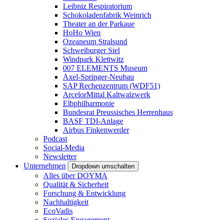
Leibniz Respiratorium
Schokoladenfabrik Weinrich
Theater an der Parkaue
HoHo Wien
Ozeaneum Stralsund
Schweiburger Siel
Windpark Klettwitz
007 ELEMENTS Museum
Axel-Springer-Neubau
SAP Rechenzentrum (WDF51)
ArcelorMittal Kaltwalzwerk
Elbphilharmonie
Bundesrat Preussisches Herrenhaus
BASF TDI-Anlage
Airbus Finkenwerder
Podcast
Social-Media
Newsletter
Unternehmen
Dropdown umschalten
Alles über DOYMA
Qualität & Sicherheit
Forschung & Entwicklung
Nachhaltigkeit
EcoVadis
Soziales Engagement