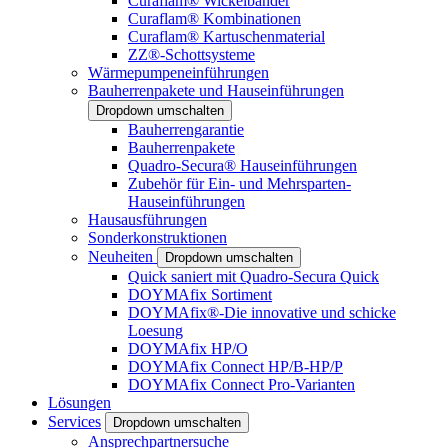
Curaflam® Wickelbänder
Curaflam® Kombinationen
Curaflam® Kartuschenmaterial
ZZ®-Schottsysteme
Wärmepumpeneinführungen
Bauherrenpakete und Hauseinführungen
Dropdown umschalten
Bauherrengarantie
Bauherrenpakete
Quadro-Secura® Hauseinführungen
Zubehör für Ein- und Mehrsparten-
Hauseinführungen
Hausausführungen
Sonderkonstruktionen
Neuheiten
Dropdown umschalten
Quick saniert mit Quadro-Secura Quick
DOYMAfix Sortiment
DOYMAfix®-Die innovative und schicke
Loesung
DOYMAfix HP/O
DOYMAfix Connect HP/B-HP/P
DOYMAfix Connect Pro-Varianten
Lösungen
Services
Dropdown umschalten
Ansprechpartnersuche