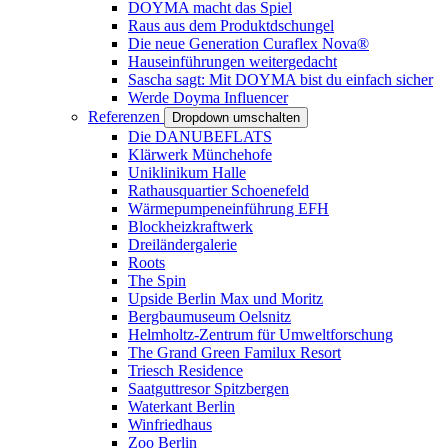
DOYMA macht das Spiel
Raus aus dem Produktdschungel
Die neue Generation Curaflex Nova®
Hauseinführungen weitergedacht
Sascha sagt: Mit DOYMA bist du einfach sicher
Werde Doyma Influencer
Referenzen
Dropdown umschalten
Die DANUBEFLATS
Klärwerk Münchehofe
Uniklinikum Halle
Rathausquartier Schoenefeld
Wärmepumpeneinführung EFH
Blockheizkraftwerk
Dreiländergalerie
Roots
The Spin
Upside Berlin Max und Moritz
Bergbaumuseum Oelsnitz
Helmholtz-Zentrum für Umweltforschung
The Grand Green Familux Resort
Triesch Residence
Saatguttresor Spitzbergen
Waterkant Berlin
Winfriedhaus
Zoo Berlin