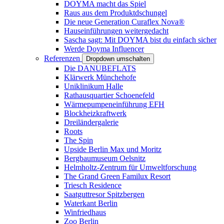
DOYMA macht das Spiel
Raus aus dem Produktdschungel
Die neue Generation Curaflex Nova®
Hauseinführungen weitergedacht
Sascha sagt: Mit DOYMA bist du einfach sicher
Werde Doyma Influencer
Referenzen
Dropdown umschalten
Die DANUBEFLATS
Klärwerk Münchehofe
Uniklinikum Halle
Rathausquartier Schoenefeld
Wärmepumpeneinführung EFH
Blockheizkraftwerk
Dreiländergalerie
Roots
The Spin
Upside Berlin Max und Moritz
Bergbaumuseum Oelsnitz
Helmholtz-Zentrum für Umweltforschung
The Grand Green Familux Resort
Triesch Residence
Saatguttresor Spitzbergen
Waterkant Berlin
Winfriedhaus
Zoo Berlin