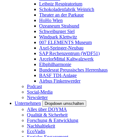
Leibniz Respiratorium
Schokoladenfabrik Weinrich
Theater an der Parkaue
HoHo Wien
Ozeaneum Stralsund
Schweiburger Siel
Windpark Klettwitz
007 ELEMENTS Museum
Axel-Springer-Neubau
SAP Rechenzentrum (WDF51)
ArcelorMittal Kaltwalzwerk
Elbphilharmonie
Bundesrat Preussisches Herrenhaus
BASF TDI-Anlage
Airbus Finkenwerder
Podcast
Social-Media
Newsletter
Unternehmen
Dropdown umschalten
Alles über DOYMA
Qualität & Sicherheit
Forschung & Entwicklung
Nachhaltigkeit
EcoVadis
Soziales Engagement