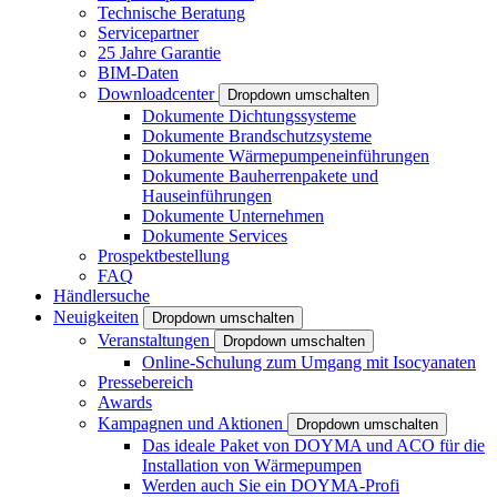
Technische Beratung
Servicepartner
25 Jahre Garantie
BIM-Daten
Downloadcenter
Dropdown umschalten
Dokumente Dichtungssysteme
Dokumente Brandschutzsysteme
Dokumente Wärmepumpeneinführungen
Dokumente Bauherrenpakete und
Hauseinführungen
Dokumente Unternehmen
Dokumente Services
Prospektbestellung
FAQ
Händlersuche
Neuigkeiten
Dropdown umschalten
Veranstaltungen
Dropdown umschalten
Online-Schulung zum Umgang mit Isocyanaten
Pressebereich
Awards
Kampagnen und Aktionen
Dropdown umschalten
Das ideale Paket von DOYMA und ACO für die
Installation von Wärmepumpen
Werden auch Sie ein DOYMA-Profi