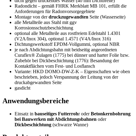
dicht gegen drückendes Wasser (40 mm Dichtbreite)
Radondicht – gemäß FHRK Merkblatt MB 101, erfüllt die
Anforderungen für Radonvorsorgegebiete
Montage von der
druckzugewandten
Seite (Wasserseite)
alle Metallteile aus Stahl mit ggv
Korrosionsschutzbeschichtung
optional alle Metallteile aus rostfreiem Edelstahl 1.4301
(V2A/Inox 304), optional 1.4571 (V4A/Inox 316)
Dichtungswerkstoff EPDM-Vollgummi, optional NBR
je nach Abdichtungsbahn mit beidseitig angeordneten
Curaflex® Zulagen (1775) bei dünner und harter Folie bzw.
Zubehör bei Dickbeschichtung (1776): Besandung der
Kontaktflächen vom Fest- und Losflansch
Variante: HKD DOMO-DW-Z-K – Eigenschaften wie oben
beschrieben, jedoch Verspannung der Leitung von der
druckabgewandten Seite
gasdicht
Anwendungsbereiche
Einsatz in
bauseitiges Futterroh
r oder
Betonkernbohrung
bei Bauwerken mit Abdichtungsbahnen
oder
Dickbeschichtung
(schwarze Wanne)