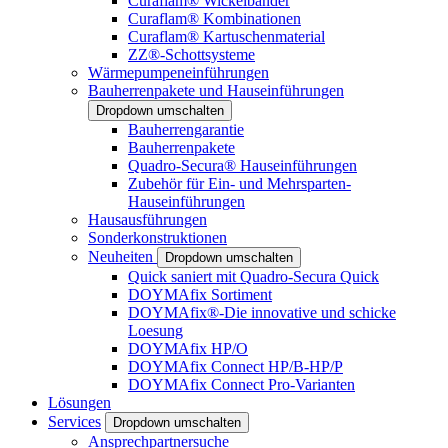
Curaflam® Wickelbänder
Curaflam® Kombinationen
Curaflam® Kartuschenmaterial
ZZ®-Schottsysteme
Wärmepumpeneinführungen
Bauherrenpakete und Hauseinführungen
Dropdown umschalten
Bauherrengarantie
Bauherrenpakete
Quadro-Secura® Hauseinführungen
Zubehör für Ein- und Mehrsparten-
Hauseinführungen
Hausausführungen
Sonderkonstruktionen
Neuheiten
Dropdown umschalten
Quick saniert mit Quadro-Secura Quick
DOYMAfix Sortiment
DOYMAfix®-Die innovative und schicke
Loesung
DOYMAfix HP/O
DOYMAfix Connect HP/B-HP/P
DOYMAfix Connect Pro-Varianten
Lösungen
Services
Dropdown umschalten
Ansprechpartnersuche