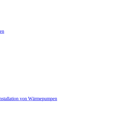
en
nstallation von Wärmepumpen