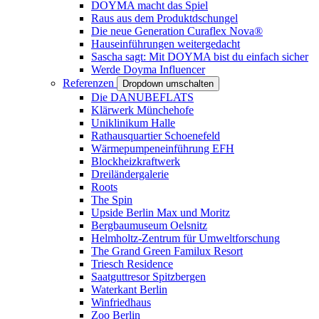
DOYMA macht das Spiel
Raus aus dem Produktdschungel
Die neue Generation Curaflex Nova®
Hauseinführungen weitergedacht
Sascha sagt: Mit DOYMA bist du einfach sicher
Werde Doyma Influencer
Referenzen
Dropdown umschalten
Die DANUBEFLATS
Klärwerk Münchehofe
Uniklinikum Halle
Rathausquartier Schoenefeld
Wärmepumpeneinführung EFH
Blockheizkraftwerk
Dreiländergalerie
Roots
The Spin
Upside Berlin Max und Moritz
Bergbaumuseum Oelsnitz
Helmholtz-Zentrum für Umweltforschung
The Grand Green Familux Resort
Triesch Residence
Saatguttresor Spitzbergen
Waterkant Berlin
Winfriedhaus
Zoo Berlin