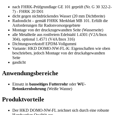
nach FHRK-Prüfgrundlage GE 101 geprüft (Nr. G 30 322-2-
7) - FHRK 20 D01
dicht gegen nichtdrückendes Wasser (20 mm Dichtbreite)
Radondicht – gemäß FHRK Merkblatt MB 101. Erfüllt die
Anforderungen für Radonvorsorgegebiete
Montage von der druckzugewandten Seite (Wasserseite)
alle Metallteile aus rostfreiem Edelstahl 1.4301 (V2A/Inox
304), optional 1.4571 (V4A/Inox 316)
Dichtungswerkstoff EPDM-Vollgummi
Variante: HKD DOMO-NW-FL-K: Eigenschaften wie oben
beschrieben, jedoch Montage von der druckabgewandten
Seite
gasdicht
Anwendungsbereiche
Einsatz in
bauseitiges Futterrohr
oder
WU-
Betonkernbohrung
(Weiße Wanne)
Produktvorteile
Der HKD DOMO-NW-FL zeichnet sich durch eine robuste
Handwerker-Qualität aus.