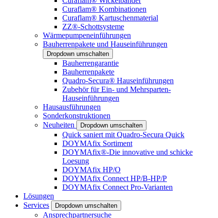
Curaflam® Wickelbänder
Curaflam® Kombinationen
Curaflam® Kartuschenmaterial
ZZ®-Schottsysteme
Wärmepumpeneinführungen
Bauherrenpakete und Hauseinführungen
Dropdown umschalten
Bauherrengarantie
Bauherrenpakete
Quadro-Secura® Hauseinführungen
Zubehör für Ein- und Mehrsparten-
Hauseinführungen
Hausausführungen
Sonderkonstruktionen
Neuheiten
Dropdown umschalten
Quick saniert mit Quadro-Secura Quick
DOYMAfix Sortiment
DOYMAfix®-Die innovative und schicke
Loesung
DOYMAfix HP/O
DOYMAfix Connect HP/B-HP/P
DOYMAfix Connect Pro-Varianten
Lösungen
Services
Dropdown umschalten
Ansprechpartnersuche