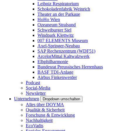
Leibniz Respiratorium
Schokoladenfabrik Weinrich
Theater an der Parkaue
HoHo Wien
Ozeaneum Stralsund
Schweiburger Siel
Windpark Klettwitz
007 ELEMENTS Museum
Axel-Springer-Neubau
SAP Rechenzentrum (WDF51)
ArcelorMittal Kaltwalzwerk
Elbphilharmonie
Bundesrat Preussisches Herrenhaus
BASF TDI-Anlage
Airbus Finkenwerder
Podcast
Social-Media
Newsletter
Unternehmen
Dropdown umschalten
Alles über DOYMA
Qualität & Sicherheit
Forschung & Entwicklung
Nachhaltigkeit
EcoVadis
Soziales Engagement